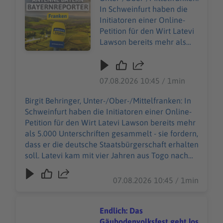
das 85-Millionen-Euro-
In Schweinfurt haben die
Projekt möglichst noch zu
Initiatoren einer Online-
senken.
Petition für den Wirt Latevi
Lawson bereits mehr als
5.000 Unterschriften
gesammelt - sie fordern,
dass er die deutsche
07.08.2026 10:45 / 1min
Staatsbürgerschaft erhalten
soll. Latevi kam mit vier
Birgit Behringer, Unter-/Ober-/Mittelfranken: In
Jahren aus Togo nach
Schweinfurt haben die Initiatoren einer Online-
Deutschland, zusammen
Petition für den Wirt Latevi Lawson bereits mehr
mit seiner Mutter und
als 5.000 Unterschriften gesammelt - sie fordern,
seiner Schwester.
dass er die deutsche Staatsbürgerschaft erhalten
Inzwischen betreibt er seit
soll. Latevi kam mit vier Jahren aus Togo nach
mehr als acht Jahren ein
Deutschland, zusammen mit seiner Mutter und
eigenes Restaurant in
seiner Schwester. Inzwischen betreibt er seit
07.08.2026 10:45 / 1min
Schweinfurt, bietet
mehr als acht Jahren ein eigenes Restaurant in
Kochkurse an und
Schweinfurt, bietet Kochkurse an und organisiert
organisiert Caterings. Seine
Caterings. Seine Ehefrau erwartet gerade ihr
Endlich: Das
Ehefrau erwartet gerade ihr
drittes Kind - die Familie sehnt sich jetzt
Gäubodenvolksfest geht los