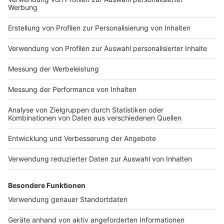
gefährlicher
Körperverletzung.
Impressum
Newsletter
Nutzungsbedingungen
Kontakt
Jobs
Studio-Hotline
Presse
Verkehrs-Hotline
Werben
Archiv
ANTENNE BAYERN GROUP