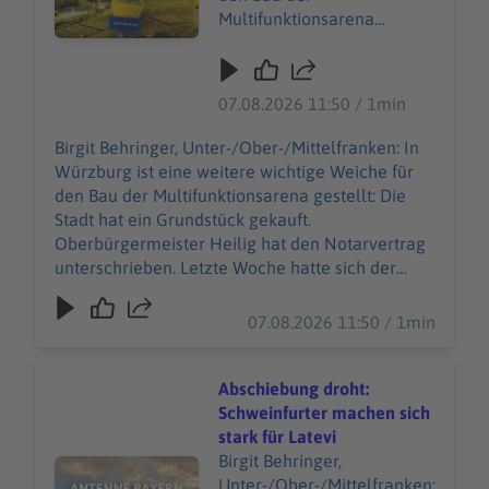
Multifunktionsarena
gestellt: Die Stadt hat ein
Grundstück gekauft.
Oberbürgermeister Heilig
07.08.2026 11:50 / 1min
hat den Notarvertrag
unterschrieben. Letzte
Birgit Behringer, Unter-/Ober-/Mittelfranken: In
Woche hatte sich der
Würzburg ist eine weitere wichtige Weiche für
Stadtrat noch mal
den Bau der Multifunktionsarena gestellt: Die
ausdrücklich hinter die
Stadt hat ein Grundstück gekauft.
Pläne gestellt. Es soll eine
Oberbürgermeister Heilig hat den Notarvertrag
vielseitige Arena in
unterschrieben. Letzte Woche hatte sich der
Laufweite zum
Stadtrat noch mal ausdrücklich hinter die Pläne
Hauptbahnhof entstehen -
gestellt. Es soll eine vielseitige Arena in
07.08.2026 11:50 / 1min
für Basketball, Konzerte,
Laufweite zum Hauptbahnhof entstehen - für
Shows, oder auch
Basketball, Konzerte, Shows, oder auch
Kongresse. Bis zum Herbst
Kongresse. Bis zum Herbst sollen jetzt weitere
Abschiebung droht:
sollen jetzt weitere
Fördermöglichkeiten geprüft werden, um den
Schweinfurter machen sich
Fördermöglichkeiten
städtischen Zuschuss für das 85-Millionen-Euro-
stark für Latevi
geprüft werden, um den
Projekt möglichst noch zu senken.
Birgit Behringer,
Audiotitel - Abschiebung droht: Schweinfurter machen sic
städtischen Zuschuss für
Unter-/Ober-/Mittelfranken: