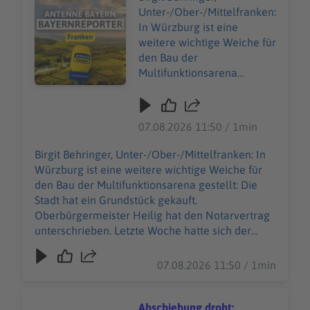
Audiotitel - Kaufvertrag unterschrieben: Würzburg kauf
Unter-/Ober-/Mittelfranken:
In Würzburg ist eine
weitere wichtige Weiche für
den Bau der
Multifunktionsarena
gestellt: Die Stadt hat ein
Grundstück gekauft.
Oberbürgermeister Heilig
07.08.2026 11:50 / 1min
hat den Notarvertrag
unterschrieben. Letzte
Birgit Behringer, Unter-/Ober-/Mittelfranken: In
Woche hatte sich der
Würzburg ist eine weitere wichtige Weiche für
Stadtrat noch mal
den Bau der Multifunktionsarena gestellt: Die
ausdrücklich hinter die
Stadt hat ein Grundstück gekauft.
Pläne gestellt. Es soll eine
Oberbürgermeister Heilig hat den Notarvertrag
vielseitige Arena in
unterschrieben. Letzte Woche hatte sich der
Laufweite zum
Stadtrat noch mal ausdrücklich hinter die Pläne
Hauptbahnhof entstehen -
gestellt. Es soll eine vielseitige Arena in
07.08.2026 11:50 / 1min
für Basketball, Konzerte,
Laufweite zum Hauptbahnhof entstehen - für
Shows, oder auch
Basketball, Konzerte, Shows, oder auch
Kongresse. Bis zum Herbst
Kongresse. Bis zum Herbst sollen jetzt weitere
Abschiebung droht: