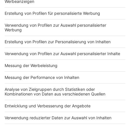
fixiert und gefesselt
Zeige weitere Folgen
gefesselt werden. Gegen alle drei wird jetzt
werden. Gegen alle drei
ermittelt, unter anderem wegen gefährlicher
wird jetzt ermittelt, unter
Körperverletzung.
anderem wegen
gefährlicher
Körperverletzung.
Impressum
Newsletter
Nutzungsbedingungen
Kontakt
Jobs
Studio-Hotline
Presse
Verkehrs-Hotline
Werben