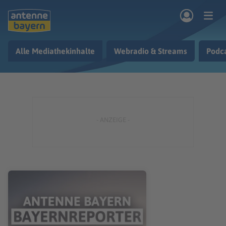
Zum Hauptinhalt springen
Alle Mediathekinhalte
Webradio & Streams
Podc
rogramm
Musik & Radio
Podcasts
Nachrichten
Ratgeber
Kontakt