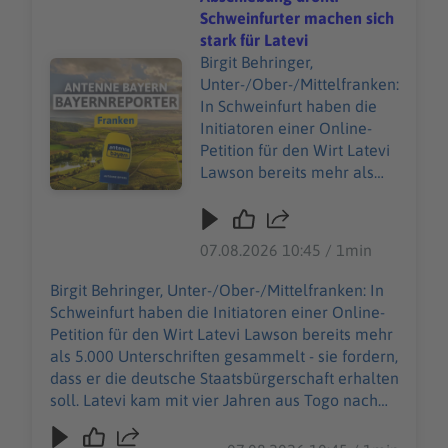
sollen jetzt weitere
Fördermöglichkeiten geprüft werden, um den
Schweinfurter machen sich
Fördermöglichkeiten
städtischen Zuschuss für das 85-Millionen-Euro-
stark für Latevi
geprüft werden, um den
Projekt möglichst noch zu senken.
Birgit Behringer,
Audiotitel - Abschiebung droht: Schweinfurter machen sic
städtischen Zuschuss für
Unter-/Ober-/Mittelfranken:
das 85-Millionen-Euro-
In Schweinfurt haben die
Projekt möglichst noch zu
Initiatoren einer Online-
senken.
Petition für den Wirt Latevi
Lawson bereits mehr als
5.000 Unterschriften
gesammelt - sie fordern,
dass er die deutsche
07.08.2026 10:45 / 1min
Staatsbürgerschaft erhalten
soll. Latevi kam mit vier
Birgit Behringer, Unter-/Ober-/Mittelfranken: In
Jahren aus Togo nach
Schweinfurt haben die Initiatoren einer Online-
Deutschland, zusammen
Petition für den Wirt Latevi Lawson bereits mehr
mit seiner Mutter und
als 5.000 Unterschriften gesammelt - sie fordern,
seiner Schwester.
dass er die deutsche Staatsbürgerschaft erhalten
Inzwischen betreibt er seit
soll. Latevi kam mit vier Jahren aus Togo nach
mehr als acht Jahren ein
Deutschland, zusammen mit seiner Mutter und
eigenes Restaurant in
seiner Schwester. Inzwischen betreibt er seit