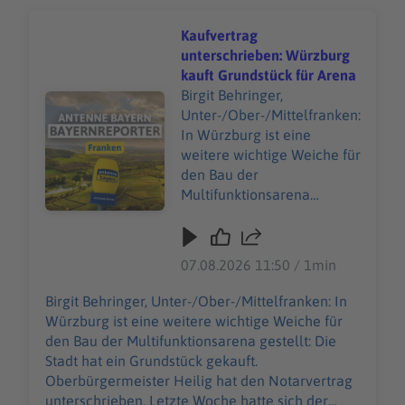
Kaufvertrag
unterschrieben: Würzburg
kauft Grundstück für Arena
Birgit Behringer,
Audiotitel - Kaufvertrag unterschrieben: Würzburg kauf
Unter-/Ober-/Mittelfranken:
In Würzburg ist eine
weitere wichtige Weiche für
den Bau der
Multifunktionsarena
gestellt: Die Stadt hat ein
Grundstück gekauft.
Oberbürgermeister Heilig
07.08.2026 11:50 / 1min
hat den Notarvertrag
unterschrieben. Letzte
Birgit Behringer, Unter-/Ober-/Mittelfranken: In
Woche hatte sich der
Würzburg ist eine weitere wichtige Weiche für
Stadtrat noch mal
den Bau der Multifunktionsarena gestellt: Die
ausdrücklich hinter die
Stadt hat ein Grundstück gekauft.
Pläne gestellt. Es soll eine
Oberbürgermeister Heilig hat den Notarvertrag
vielseitige Arena in
unterschrieben. Letzte Woche hatte sich der