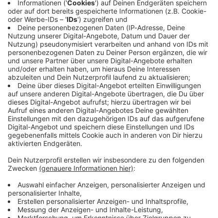
installiert. Damit will sie
Lagerhalle mit Getreide
07.08.2026 07:42 / 5h
erkennen erkennt, wenn
standen am Abend
54min
irgendwo Ärger entsteht. Ab
komplett in Flammen, die
16 Uhr können die
Feuerwehr war die ganze
Markus Pöpperl, Schwaben/Allgäu: Bei einem
Besucher aufs Festgelände.
Nacht im Einsatz und löscht
Großbrand auf einem Bauernhof in Ried im
Das Gäubodenvolksfest
auch heute Morgen noch.
Landkreis Aichach-Friedberg sind mehr als 1.000
geht bis zum 17.8.
Den Einsatzkräften gelang
Schweine im Stall verendet. Der Stall und eine
es, ein weiteres Ausbreiten
Lagerhalle mit Getreide standen am Abend
des Feuers zu verhindern –
komplett in Flammen, die Feuerwehr war die
in der Nähe standen unter
ganze Nacht im Einsatz und löscht auch heute
anderem ein Heizöltank
Morgen noch. Den Einsatzkräften gelang es, ein
07.08.2026 07:42 / 5h 54min
und eine
weiteres Ausbreiten des Feuers zu verhindern –
Getreidetrocknungsanlage.
in der Nähe standen unter anderem ein
Wegen der starken
Heizöltank und eine Getreidetrocknungsanlage.
Rothenburg sucht neuen
Rauchentwicklung sollten
Wegen der starken Rauchentwicklung sollten
Original-Nachtwächter
Anwohner zunächst Türen
Anwohner zunächst Türen und Fenster
Birgit Behringer,
und Fenster geschlossen
geschlossen halten, inzwischen besteht laut
Unter-/Ober-/Mittelfranken:
halten, inzwischen besteht
Audiotitel - Rothenburg sucht neuen Original-Nachtwäc
Polizei aber keine Gefahr mehr, die
Die Stadt Rothenburg ob
laut Polizei aber keine
angrenzende Staatsstraße bleibt vorerst
der Tauber sucht einen
Gefahr mehr, die
gesperrt. Die Brandursache ist noch unklar,
neuen Original-