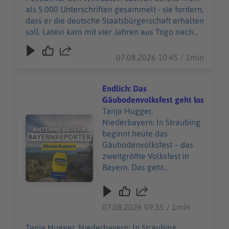
mit seiner Mutter und
als 5.000 Unterschriften gesammelt - sie fordern,
seiner Schwester.
dass er die deutsche Staatsbürgerschaft erhalten
Inzwischen betreibt er seit
soll. Latevi kam mit vier Jahren aus Togo nach
mehr als acht Jahren ein
Deutschland, zusammen mit seiner Mutter und
eigenes Restaurant in
seiner Schwester. Inzwischen betreibt er seit
07.08.2026 10:45 / 1min
Schweinfurt, bietet
mehr als acht Jahren ein eigenes Restaurant in
Kochkurse an und
Schweinfurt, bietet Kochkurse an und organisiert
organisiert Caterings. Seine
Caterings. Seine Ehefrau erwartet gerade ihr
Endlich: Das
Ehefrau erwartet gerade ihr
drittes Kind - die Familie sehnt sich jetzt
Gäubodenvolksfest geht los
drittes Kind - die Familie
besonders nach Sicherheit. Aktuell droht seiner
Tanja Hugger,
sehnt sich jetzt besonders
Audiotitel - Endlich: Das Gäubodenvolksfest geht los
Mutter und seiner Schwester die Abschiebung.
Niederbayern: In Straubing
nach Sicherheit. Aktuell
Und auch er bangt, weil seine
beginnt heute das
droht seiner Mutter und
Aufenthaltserlaubnis bald ausläuft.
Gäubodenvolksfest – das
seiner Schwester die
zweitgrößte Volksfest in
Abschiebung. Und auch er
Bayern. Das geht
bangt, weil seine
traditionell mit dem großen
Aufenthaltserlaubnis bald
Festzug los. Ab 17 Uhr 30
ausläuft.
marschieren die rund 3500
07.08.2026 09:35 / 1min
Teilnehmer durch die
Altstadt bis zum
Tanja Hugger, Niederbayern: In Straubing