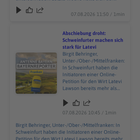
Laufweite zum
Stadtrat noch mal ausdrücklich hinter die Pläne
Hauptbahnhof entstehen -
gestellt. Es soll eine vielseitige Arena in
07.08.2026 11:50 / 1min
für Basketball, Konzerte,
Laufweite zum Hauptbahnhof entstehen - für
Shows, oder auch
Basketball, Konzerte, Shows, oder auch
Kongresse. Bis zum Herbst
Kongresse. Bis zum Herbst sollen jetzt weitere
Abschiebung droht:
sollen jetzt weitere
Fördermöglichkeiten geprüft werden, um den
Schweinfurter machen sich
Fördermöglichkeiten
städtischen Zuschuss für das 85-Millionen-Euro-
stark für Latevi
geprüft werden, um den
Projekt möglichst noch zu senken.
Birgit Behringer,
Audiotitel - Abschiebung droht: Schweinfurter machen sic
städtischen Zuschuss für
Unter-/Ober-/Mittelfranken:
das 85-Millionen-Euro-
In Schweinfurt haben die
Projekt möglichst noch zu
Initiatoren einer Online-
senken.
Petition für den Wirt Latevi
Lawson bereits mehr als
5.000 Unterschriften
gesammelt - sie fordern,
dass er die deutsche
07.08.2026 10:45 / 1min
Staatsbürgerschaft erhalten
soll. Latevi kam mit vier
Birgit Behringer, Unter-/Ober-/Mittelfranken: In
Jahren aus Togo nach
Schweinfurt haben die Initiatoren einer Online-
Deutschland, zusammen
Petition für den Wirt Latevi Lawson bereits mehr