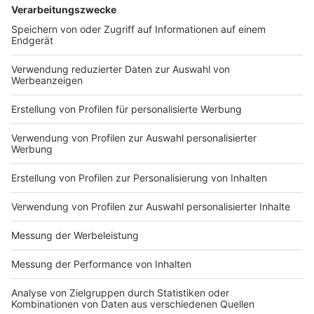
eines Polizisten getreten –
Gerangel. Sein jüngerer Bruder und die Mutter
er wurde dabei schwer
griffen ein, dabei wurde in Richtung Kopf und
06.08.2026 16:22
verletzt. Erst mit
Rücken eines Polizisten getreten – er wurde
Unterstützung weiterer
dabei schwer verletzt. Erst mit Unterstützung
Streifen konnte die Familie
weiterer Streifen konnte die Familie fixiert und
fixiert und gefesselt
Zeige weitere Folgen
gefesselt werden. Gegen alle drei wird jetzt
werden. Gegen alle drei
ermittelt, unter anderem wegen gefährlicher
wird jetzt ermittelt, unter
Körperverletzung.
anderem wegen
gefährlicher
Körperverletzung.
Impressum
Newsletter
Nutzungsbedingungen
Kontakt
Jobs
Studio-Hotline