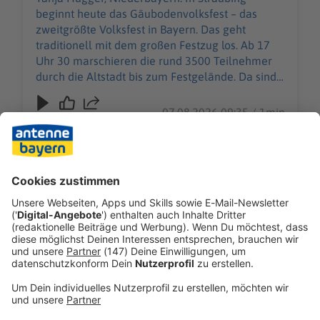
Festgelände. Da sind
beginnt heute das Gäubodenvolksfest – das
Musikkapellen,
zweitgrößte Volksfest in Bayern. Das geht
Trachtenvereinen und
traditionell mit dem großen Festzug los. Ab 17
natürlich die Festwirten mit
Uhr 30 marschieren die rund 3500 Teilnehmer
ihren Bauereiwagen dabei.
durch die Altstadt bis zum Festgelände. Da sind
In Straubing gibt es ja kein
Musikkapellen, Trachtenvereinen und natürlich
„OZAPFT is“ wie auf der
die Festwirten mit ihren Bauereiwagen dabei. In
07.08.2026 09:35 / 1min
Wiesn. Das ist eine
Straubing gibt es ja kein „OZAPFT is“ wie auf der
Münchener Tradition. Die
Wiesn. Das ist eine Münchener Tradition. Die will
will man hier einfach nicht
man hier einfach nicht kopieren. Wer mit dem
Über 1.000 tote Schweine
kopieren. Wer mit dem Zug
Zug kommt, sollte mehr Zeit einplanen: Weil die
bei Stallbrand im Kreis
kommt, sollte mehr Zeit
Bahnstrecke zwischen Obertraubling und Passau
Aichach-Friedberg
einplanen: Weil die
saniert wird, fahren dort Ersatzbusse - die
Markus Pöpperl,
Bahnstrecke zwischen
Audiotitel - Über 1.000 tote Schweine bei Stallbrand im
brauchen länger. Und für die Sicherheit hat die
Schwaben/Allgäu: Bei
Obertraubling und Passau
Polizei wieder viele Kameras installiert. Damit
einem Großbrand auf
saniert wird, fahren dort
will sie erkennen erkennt, wenn irgendwo Ärger
einem Bauernhof in Ried im
Ersatzbusse - die brauchen
entsteht. Ab 16 Uhr können die Besucher aufs
Landkreis Aichach-
länger. Und für die
Festgelände. Das Gäubodenvolksfest geht bis
Friedberg sind mehr als
Sicherheit hat die Polizei
zum 17.8.
1.000 Schweine im Stall
wieder viele Kameras
verendet. Der Stall und eine