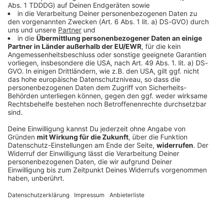
Figur weiterentwickelt.
die Figur weiterentwickelt. Bewerber sollten
Polizist bei Einsatz auf
Bewerber sollten
regelmäßig an mindestens vier Tagen pro
Spielplatz in
regelmäßig an mindestens
Woche Touren um 20 Uhr und 21.30 Uhr
Untermeitingen schwer
vier Tagen pro Woche
anbieten können und sie solten über sehr gut
verletzt
Touren um 20 Uhr und
Audiotitel - Polizist bei Einsatz auf Spielplatz in Unterm
Englischkenntnisse verfügen. Er isr ein offizieller
Markus Pöpperl,
21.30 Uhr anbieten können
Repräsentant Rothenburgs, allerdings nicht
Schwaben/Allgäu: Zwei
und sie solten über sehr gut
angestellt. Die Bewergbungsfrist geht bis Ende
Jugendliche sollen auf
Englischkenntnisse
August:
einem Spielplatz in
verfügen. Er isr ein
https://stadt.rothenburg.de/nachrichten/artikel/
Untermeitingen im
offizieller Repräsentant
nachtwaechter-gesucht
Landkreis Augsburg gekifft
Rothenburgs, allerdings
haben – als die Polizei
nicht angestellt. Die
gekommen ist, ist die
Bewergbungsfrist geht bis
Situation eskaliert. Ein 15-
06.08.2026 16:22
Ende August:
Jähriger weigerte sich,
https://stadt.rothenburg.de/
seine Personalien zu
Markus Pöpperl, Schwaben/Allgäu: Zwei
nachrichten/artikel/nachtw
nennen, es kam zum
Jugendliche sollen auf einem Spielplatz in
aechter-gesucht
Gerangel. Sein jüngerer
Untermeitingen im Landkreis Augsburg gekifft
Bruder und die Mutter
haben – als die Polizei gekommen ist, ist die
griffen ein, dabei wurde in
Situation eskaliert. Ein 15-Jähriger weigerte sich,
Richtung Kopf und Rücken
seine Personalien zu nennen, es kam zum