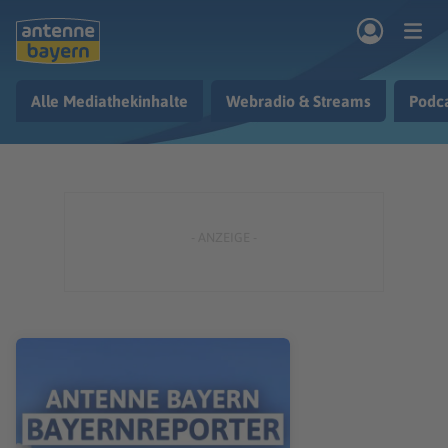
Zum Hauptinhalt springen
Alle Mediathekinhalte
Webradio & Streams
Podc
rogramm
Musik & Radio
Podcasts
Nachrichten
Ratgeber
Kontakt