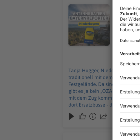
Volksfest i
Audiotitel - Endlich: Das Gäubod
3500 Teiln
natürlich d
Wiesn. Das 
kommt, sollte mehr Zeit einplane
fahren dort
installiert
aufs Festg
07.08.2026
Tanja Hugger, Niederbayern: In Straubing beginnt heute das Gäubodenvolksfest – das zweitgrößte Volksfest in Bayern. Das geht
traditionell mit dem großen Fes
Festgelände. Da sind Musikkapel
gibt es ja kein „OZAPFT is“ wie 
mit dem Zug kommt, sollte mehr Zeit einplanen: Weil die Bahnstrecke zwischen Obe
dort Ersatzbusse - die brauchen l
erkennen erkennt, wenn irgendw
geht bis zum 17.8.