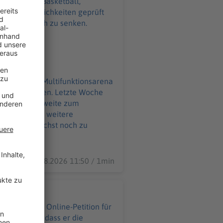
tehen - für Basketball,
e Fördermöglichkeiten geprüft
öglichst noch zu senken.
ben. Letzte Woche
 Arena in Laufweite zum
 sollen jetzt weitere
rojekt möglichst noch zu
07.08.2026 11:50 / 1min
sie fordern, dass er die