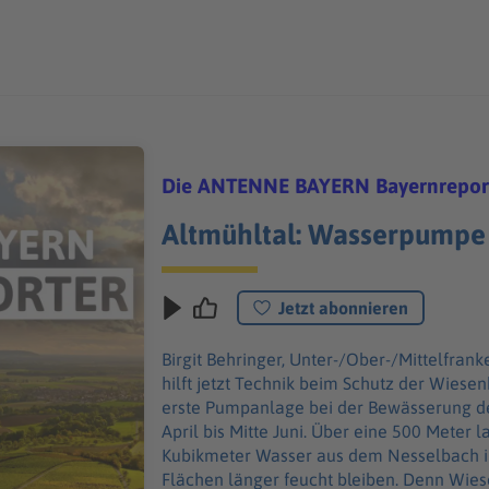
Die ANTENNE BAYERN Bayernrepor
Altmühltal: Wasserpumpe 
Jetzt abonnieren
Birgit Behringer, Unter-/Ober-/Mittelfranken: Im mittelfränkischen Altmü
hilft jetzt Technik beim Schutz der Wiesenb
erste Pumpanlage bei der Bewässerung de
April bis Mitte Juni. Über eine 500 Meter lange Leitung werden täglich rund 100
Kubikmeter Wasser aus dem Nesselbach i
Flächen länger feucht bleiben. Denn Wie