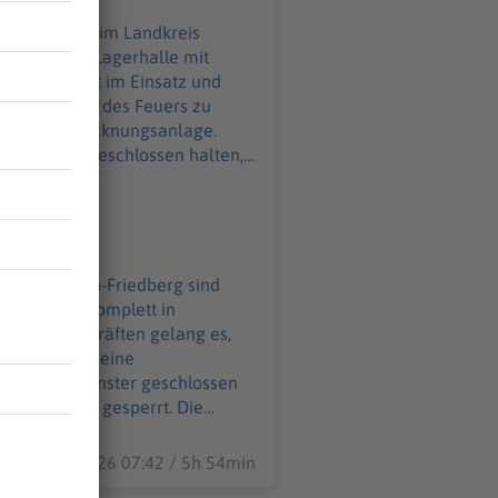
rg
ll und eine Lagerhalle mit
ganze Nacht im Einsatz und
s Ausbreiten des Feuers zu
 Getreidetrocknungsanlage.
d Fenster geschlossen halten,
taatsstraße bleibt vorerst
 es bisher nicht, rund 350
n am Abend komplett in
en Einsatzkräften gelang es,
izöltank und eine
üren und Fenster geschlossen
eibt vorerst gesperrt. Die
kräfte und zahlreiche Landwirte
07.08.2026 07:42 / 5h 54min