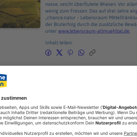
nasse, seicht überflutete Wiesen. Vor all
wenig zum Fressen. Das auf drei Jahre angelegte Naturschutzprojekt
„chance.natur – Lebensraum Mittelfränkisc
der Bruterfolg durch die zusätzliche Bewäs
unter
www.lebensraum-altmuehltal.de.
Inhalt teilen:
GEN
ANDE
ag unterschrieben: Würzburg kauft Grundstück für Arena
ber-/Mittelfranken: In Würzburg ist eine weitere wichtige Weiche für den Bau der
onsarena gestellt: Die Stadt hat ein Grundstück gekauft. Oberb
chrieben: Würzburg kauft Grundstück für Arena
he hatte sich der Stadtrat noch mal ausdrücklich hinter die Pläne