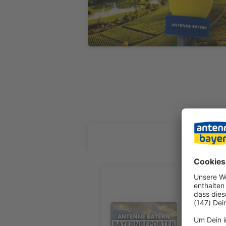
ALLE FOL
Kaufvertr
Birgit Behringer, Unter-/O
Multifunkti
Audiotitel - Kaufvertrag unters
Notarvertrag unterschrieben. Letzte Woc