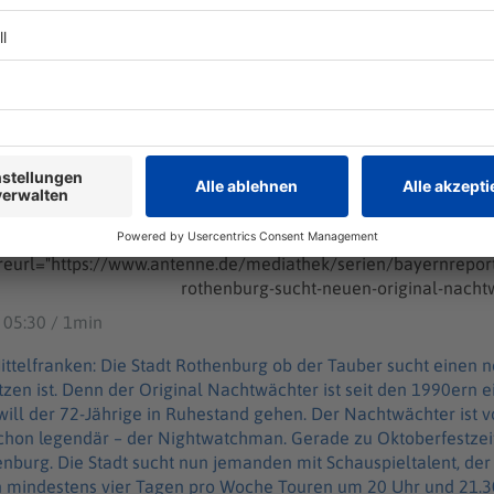
g sucht neuen Original-Nachtwächter
/Ober-/Mittelfranken: Die Stadt Rothenburg ob der Tauber sucht einen neuen
chtwächter. Ein Job, der nicht leicht nachzubesetzen ist. Denn 
90ern eine Marke, die Hans Georg Baumgartner geprägt hat. Jet
neuen Original-Nachtwächter
tischen und amerikanischen Touristen fast
ndär – der Nightwatchman. Gerade zu Oktoberfestzeiten mache
t sucht nun jemanden mit Schauspieltalent, der die Figur
ickelt. Bewerber sollten regelmäßig an mindestens vier Tage
hr anbieten können und sie solten über sehr gut Englischkenntn
https://stadt.rothenburg.de/nachrichten/artikel/nachtwa
sentant Rothenburgs, allerdings nicht angestellt. Die Bewergbungsfrist geht bis Ende
reurl="https://www.antenne.de/mediathek/serien/bayernre
ps://stadt.rothenburg.de/nachrichten/artikel/nachtwaechter-g
 05:30 / 1min
nen neuen Original-Nachtwächter. Ein
etzen ist. Denn der Original Nachtwächter ist seit den 1990ern 
hestand gehen. Der Nachtwächter ist vor allem auch bei britischen und
schon legendär – der Nightwatchman. Gerade zu Oktoberfestze
igur weiterentwickelt.
 mindestens vier Tagen pro Woche Touren um 20 Uhr und 21.3