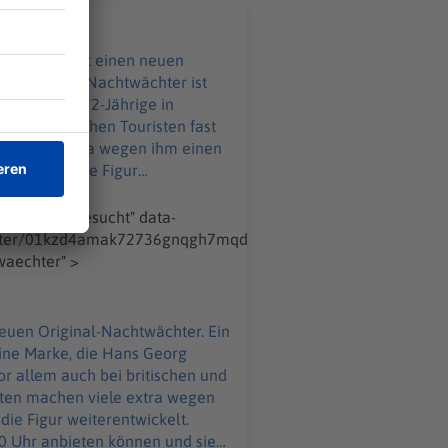
der Original Nachtwächter ist
zt will der 72-Jährige in
n viele extra wegen ihm einen
n pro Woche Touren um 20 Uhr
isse verfügen. Er isr ein
echter-gesucht" data-
porter/01kzd4amak72736gnqgh7mqd90-
esucht
rothenburg-sucht-neuen-original-nachtwaechter" >
eine Marke, die Hans Georg
iten machen viele extra wegen
0 Uhr anbieten können und sie