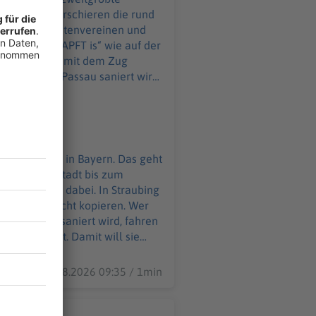
 17 Uhr 30 marschieren die rund
pellen, Trachtenvereinen und
s ja kein „OZAPFT is“ wie auf der
kopieren. Wer mit dem Zug
die Polizei wieder viele Kameras
t. Ab 16 Uhr können die Besucher
rch die Altstadt bis zum
auereiwagen dabei. In Straubing
er einfach nicht kopieren. Wer
s installiert. Damit will sie
lände. Das Gäubodenvolksfest
07.08.2026 09:35 / 1min