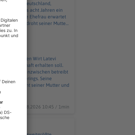
seit mehr als acht Jahren ein
terings. Seine Ehefrau erwartet
heit. Aktuell droht seiner Mutter
nthaltserlaubnis bald ausläuft.
atsbürgerschaft erhalten soll.
 Schwester. Inzwischen betreibt
anisiert Caterings. Seine
. Aktuell droht seiner Mutter und
läuft.
07.08.2026 10:45 / 1min