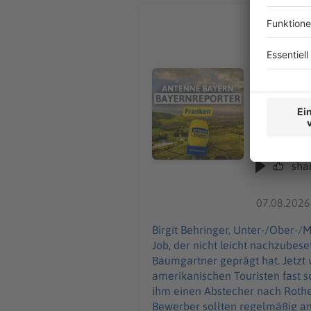
Rothenbur
Birgit Behringer, Unter-
Original-Na
seit den 19
Audiotitel - Rothenburg sucht 
Ruhestand gehen. Der Nachtwächter ist vor allem auch bei bri
schon lege
Abstecher nach Rothenburg. Die Stad
weiterentw
und 21.30 U
offizieller Reprä
sha
August:
htt
07.08.2026
Birgit Behringer, Unter-/Ober-/Mittelfranken: Die Stadt Rothenburg ob der Tauber sucht ei
Job, der nicht leicht nachzubes
Baumgartner geprägt hat. Jetzt will der 72-Jährige in Ru
amerikanischen Touristen fast 
ihm einen Abstecher nach Rothenburg. Die Stadt sucht nun jemanden mit Schauspieltalent, der die F
Bewerber sollten regelmäßig an