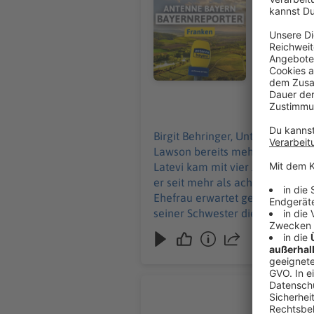
deutsche Staatsbürgerscha
zusammen m
eigenes Res
gerade ihr 
und seiner
07.08.2026
Birgit Behringer, Unter-/Ober-/Mittelfranken: In Schweinfurt haben die Initiatoren einer
Lawson bereits mehr als 5.000 Un
Latevi kam mit vier Jahren aus 
er seit mehr als acht Jahren ein
Ehefrau erwartet gerade ihr drit
seiner Schwester die Abschiebun
Endlich: 
Tanja Hugger, Niederbayern: In Stra