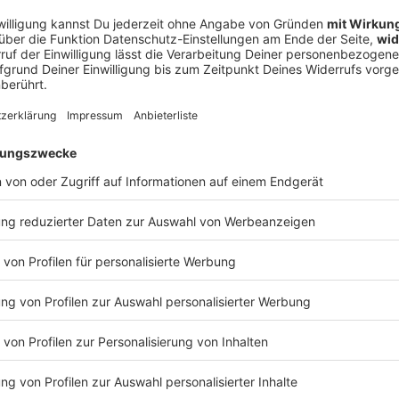
n Bayern. Das geht traditionell mit dem großen Festzug los. Ab
envolksfest geht los
ehmer durch die Altstadt bis zum Festgelände. Da sind Musikka
ie Festwirten mit ihren Bauereiwagen dabei. In Straubing gibt e
ist eine Münchener Tradition. Die will man hier einfach nicht 
n: Weil die Bahnstrecke zwischen Obertraubling und Passau saniert wird,
 Ersatzbusse - die brauchen länger. Und für die Sicherheit hat 
. Damit will sie erkennen erkennt, wenn irgendwo Ärger entsteh
elände. Das Gäubodenvolksfest geht bis zum 17.8.
 09:35 / 1min
tzug los. Ab 17 Uhr 30 marschieren die rund 3500 Teilnehmer du
len, Trachtenvereinen und natürlich die Festwirten mit ihren B
auf der Wiesn. Das ist eine Münchener Tradition. Die will man hi
rtraubling und Passau saniert wird, fahren
änger. Und für die Sicherheit hat die Polizei wieder viele Kamera
o Ärger entsteht. Ab 16 Uhr können die Besucher aufs Festge