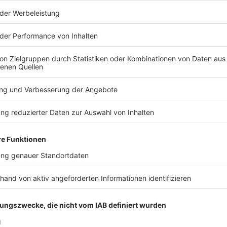
0 tote Schweine bei Stallbrand im Kreis Aichach-Friedbe
äu: Bei einem Großbrand auf einem Bauernhof in Ried im Landkreis
edberg sind mehr als 1.000 Schweine im Stall verendet. Der Sta
weine bei Stallbrand im Kreis Aichach-Friedberg
tanden am Abend komplett in Flammen, die Feuerwehr war die 
h heute Morgen noch. Den Einsatzkräften gelang es, ein weitere
 – in der Nähe standen unter anderem ein Heizöltank und eine
starken Rauchentwicklung sollten Anwohner zunächst Türen un
besteht laut Polizei aber keine Gefahr mehr, die angrenzende S
ie Brandursache ist noch unklar, Hinweise auf Brandstiftung gibt
fte und zahlreiche Landwirte mit Wassertanks waren vor Ort.
 07:42 / 5h 54min
edberg sind
l verendet. Der Stall und eine Lagerhalle mit Getreide stande
 ganze Nacht im Einsatz und löscht auch heute Morgen noch. D
ers zu verhindern – in der Nähe standen unter anderem ein He
en der starken Rauchentwicklung sollten Anwohner zunächst T
Polizei aber keine Gefahr mehr, die angrenzende Staatsstraße bl
nweise auf Brandstiftung gibt es bisher nicht, rund 350 Einsatz