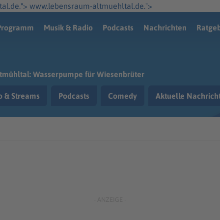
Zum Hauptinhalt s
al.de.">
www.lebensraum-altmuehltal.de.">
Programm
Musik & Radio
Podcasts
Nachrichten
Ratge
tmühltal: Wasserpumpe für Wiesenbrüter
o & Streams
Podcasts
Comedy
Aktuelle Nachric