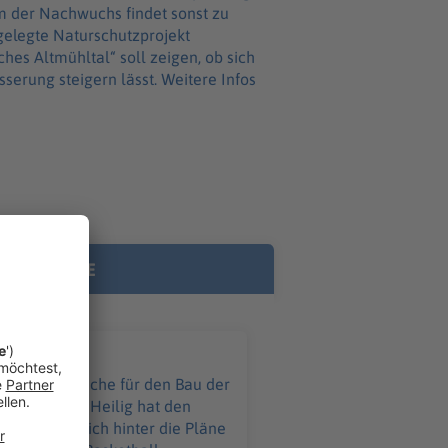
em der Nachwuchs findet sonst zu
hes Altmühltal“ soll zeigen, ob sich
serung steigern lässt. Weitere Infos
RE INHALTE
ürgermeister Heilig hat den