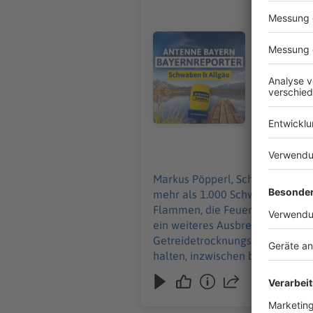
Über 1.00
Markus Pöpperl, Schwaben/Allg
Aichach-Fri
Audiotitel - Über 1.000 tote Sch
Getreide s
löscht auc
verhindern
Wegen der 
inzwischen 
gesperrt. D
Einsatzkrä
07.08.2026
Markus Pöpperl, Schwaben/Allgäu: Bei einem Großbrand auf einem Bauernhof in Ried im Landkreis Aichach-Fri
mehr als 1.000 Schweine im Stal
Flammen, die Feuerwehr war die
ein weiteres Ausbreiten des Feu
Getreidetrocknungsanlage. Weg
halten, inzwischen besteht laut 
Brandursache ist noch unklar, Hi
mit Wassertanks waren vor Ort.