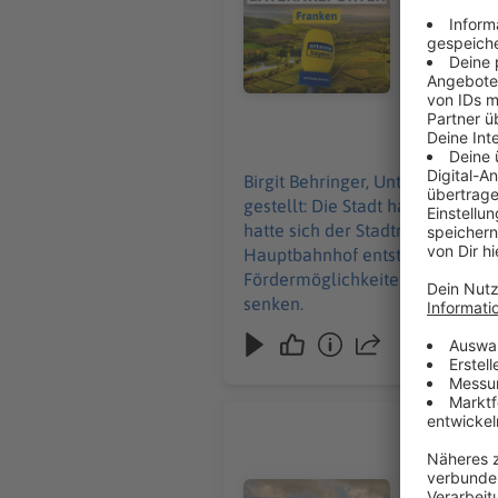
gestellt. E
Konzerte, 
werden, um
07.08.2026
Birgit Behringer, Unter-/Ober-/Mittelfranken: In Würzburg ist eine weitere wichtige Weiche
gestellt: Die Stadt hat ein Grundst
hatte sich der Stadtrat noch mal
Hauptbahnhof entstehen - für Ba
Fördermöglichkeiten geprüft we
senken.
Abschiebu
Birgit Behringer, Unter-/O
den Wirt La
Audiotitel - Abschiebung droht: 