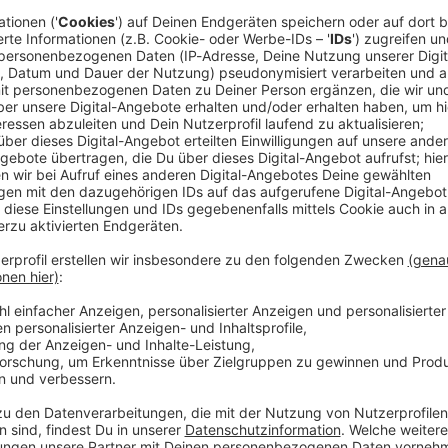
s soll eine vielseitige Arena in Laufweite zum Hauptbahnhof ents
Shows, oder auch Kongresse. Bis zum Herbst sollen jetzt weiter
 den städtischen Zuschuss für das 85-Millionen-Euro-Projekt m
 11:50 / 1min
 für den Bau der Multifunktionsarena
ück gekauft. Oberbürgermeister Heilig hat den Notarvertrag unterschrie
 ausdrücklich hinter die Pläne gestellt. Es soll eine vielseitige
sketball, Konzerte, Shows, oder auch Kongresse. Bis zum Herbst
rden, um den städtischen Zuschuss für das 85-Millionen-Euro-P
ng droht: Schweinfurter machen sich stark für Latevi
ber-/Mittelfranken: In Schweinfurt haben die Initiatoren einer Online-Petition für
tevi Lawson bereits mehr als 5.000 Unterschriften gesammelt - 
Schweinfurter machen sich stark für Latevi