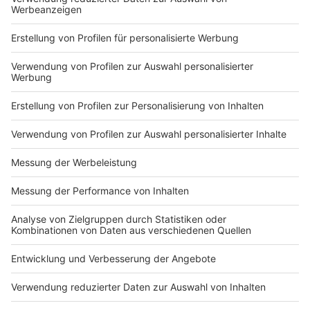
weiterer Streifen konnte die Familie fixiert und
fixiert und gefesselt
Zeige weitere Folgen
gefesselt werden. Gegen alle drei wird jetzt
werden. Gegen alle drei
ermittelt, unter anderem wegen gefährlicher
wird jetzt ermittelt, unter
Körperverletzung.
anderem wegen
gefährlicher
Körperverletzung.
Impressum
Newsletter
Nutzungsbedingungen
Kontakt
Jobs
Studio-Hotline
Presse
Verkehrs-Hotline
Werben