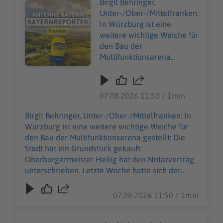
Birgit Behringer,
Audiotitel - Kaufvertrag unterschrieben: Würzburg kauf
Unter-/Ober-/Mittelfranken:
In Würzburg ist eine
weitere wichtige Weiche für
den Bau der
Multifunktionsarena
gestellt: Die Stadt hat ein
Grundstück gekauft.
Oberbürgermeister Heilig
07.08.2026 11:50 / 1min
hat den Notarvertrag
unterschrieben. Letzte
Birgit Behringer, Unter-/Ober-/Mittelfranken: In
Woche hatte sich der
Würzburg ist eine weitere wichtige Weiche für
Stadtrat noch mal
den Bau der Multifunktionsarena gestellt: Die
ausdrücklich hinter die
Stadt hat ein Grundstück gekauft.
Pläne gestellt. Es soll eine
Oberbürgermeister Heilig hat den Notarvertrag
vielseitige Arena in
unterschrieben. Letzte Woche hatte sich der
Laufweite zum
Stadtrat noch mal ausdrücklich hinter die Pläne
Hauptbahnhof entstehen -
gestellt. Es soll eine vielseitige Arena in
07.08.2026 11:50 / 1min
für Basketball, Konzerte,
Laufweite zum Hauptbahnhof entstehen - für
Shows, oder auch
Basketball, Konzerte, Shows, oder auch
Kongresse. Bis zum Herbst