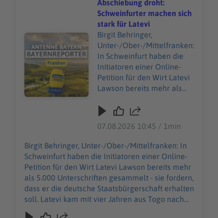
Kongresse. Bis zum Herbst sollen jetzt weitere
Abschiebung droht:
sollen jetzt weitere
Fördermöglichkeiten geprüft werden, um den
Schweinfurter machen sich
Fördermöglichkeiten
städtischen Zuschuss für das 85-Millionen-Euro-
stark für Latevi
geprüft werden, um den
Projekt möglichst noch zu senken.
Birgit Behringer,
Audiotitel - Abschiebung droht: Schweinfurter machen sic
städtischen Zuschuss für
Unter-/Ober-/Mittelfranken:
das 85-Millionen-Euro-
In Schweinfurt haben die
Projekt möglichst noch zu
Initiatoren einer Online-
senken.
Petition für den Wirt Latevi
Lawson bereits mehr als
5.000 Unterschriften
gesammelt - sie fordern,
dass er die deutsche
07.08.2026 10:45 / 1min
Staatsbürgerschaft erhalten
soll. Latevi kam mit vier
Birgit Behringer, Unter-/Ober-/Mittelfranken: In
Jahren aus Togo nach
Schweinfurt haben die Initiatoren einer Online-
Deutschland, zusammen
Petition für den Wirt Latevi Lawson bereits mehr
mit seiner Mutter und
als 5.000 Unterschriften gesammelt - sie fordern,
seiner Schwester.
dass er die deutsche Staatsbürgerschaft erhalten
Inzwischen betreibt er seit
soll. Latevi kam mit vier Jahren aus Togo nach
mehr als acht Jahren ein
Deutschland, zusammen mit seiner Mutter und
eigenes Restaurant in