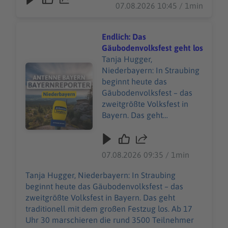
seiner Schwester. Inzwischen betreibt er seit
07.08.2026 10:45 / 1min
Schweinfurt, bietet
mehr als acht Jahren ein eigenes Restaurant in
Kochkurse an und
Schweinfurt, bietet Kochkurse an und organisiert
organisiert Caterings. Seine
Caterings. Seine Ehefrau erwartet gerade ihr
Endlich: Das
Ehefrau erwartet gerade ihr
drittes Kind - die Familie sehnt sich jetzt
Gäubodenvolksfest geht los
drittes Kind - die Familie
besonders nach Sicherheit. Aktuell droht seiner
Tanja Hugger,
sehnt sich jetzt besonders
Audiotitel - Endlich: Das Gäubodenvolksfest geht los
Mutter und seiner Schwester die Abschiebung.
Niederbayern: In Straubing
nach Sicherheit. Aktuell
Und auch er bangt, weil seine
beginnt heute das
droht seiner Mutter und
Aufenthaltserlaubnis bald ausläuft.
Gäubodenvolksfest – das
seiner Schwester die
zweitgrößte Volksfest in
Abschiebung. Und auch er
Bayern. Das geht
bangt, weil seine
traditionell mit dem großen
Aufenthaltserlaubnis bald
Festzug los. Ab 17 Uhr 30
ausläuft.
marschieren die rund 3500
07.08.2026 09:35 / 1min
Teilnehmer durch die
Altstadt bis zum
Tanja Hugger, Niederbayern: In Straubing
Festgelände. Da sind
beginnt heute das Gäubodenvolksfest – das
Musikkapellen,
zweitgrößte Volksfest in Bayern. Das geht
Trachtenvereinen und
traditionell mit dem großen Festzug los. Ab 17
natürlich die Festwirten mit
Uhr 30 marschieren die rund 3500 Teilnehmer
ihren Bauereiwagen dabei.