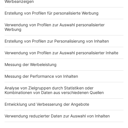
fixiert und gefesselt
Zeige weitere Folgen
gefesselt werden. Gegen alle drei wird jetzt
werden. Gegen alle drei
ermittelt, unter anderem wegen gefährlicher
wird jetzt ermittelt, unter
Körperverletzung.
anderem wegen
gefährlicher
Körperverletzung.
Impressum
Newsletter
Nutzungsbedingungen
Kontakt
Jobs
Studio-Hotline
Presse
Verkehrs-Hotline
Werben