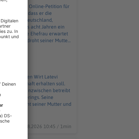
sie fordern, dass er die
seit mehr als acht Jahren ein
terings. Seine Ehefrau erwartet
heit. Aktuell droht seiner Mutter
nthaltserlaubnis bald ausläuft.
atsbürgerschaft erhalten soll.
 Schwester. Inzwischen betreibt
anisiert Caterings. Seine
. Aktuell droht seiner Mutter und
läuft.
07.08.2026 10:45 / 1min