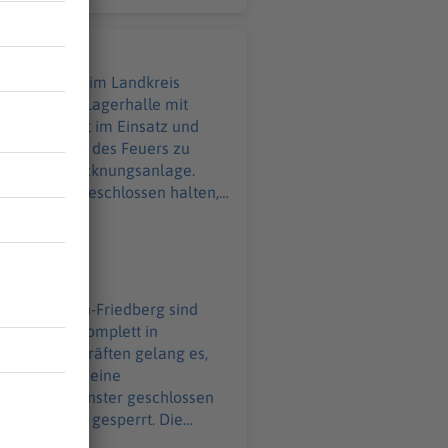
rg
ll und eine Lagerhalle mit
ganze Nacht im Einsatz und
s Ausbreiten des Feuers zu
 Getreidetrocknungsanlage.
d Fenster geschlossen halten,
taatsstraße bleibt vorerst
 es bisher nicht, rund 350
n am Abend komplett in
en Einsatzkräften gelang es,
izöltank und eine
üren und Fenster geschlossen
eibt vorerst gesperrt. Die
kräfte und zahlreiche Landwirte