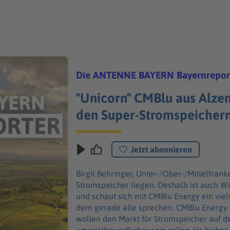
Die ANTENNE BAYERN Bayernrepor
"Unicorn" CMBlu aus Alzen
den Super-Stromspeicher
Jetzt abonnieren
Birgit Behringer, Unter-/Ober-/Mittelfranken: In Alzenau könnte die Zukunf
Stromspeicher liegen. Deshalb ist auch W
und schaut sich mit CMBlu Energy ein vi
dem gerade alle sprechen. CMBlu Energy hat ein ziemlich großes Ziel: Sie
wollen den Markt für Stromspeicher auf den