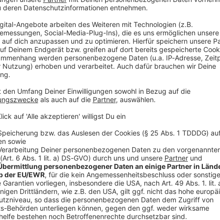
ber-/Mittelfranken: In Schweinfurt haben die Initiatoren einer Online-Petition für
tevi Lawson bereits mehr als 5.000 Unterschriften gesammelt - 
Schweinfurter machen sich stark für Latevi
ft erhalten soll. Latevi kam mit vier Jahren aus Togo nach Deutschland,
it seiner Mutter und seiner Schwester. Inzwischen betreibt er 
taurant in Schweinfurt, bietet Kochkurse an und organisiert Ca
drittes Kind - die Familie sehnt sich jetzt besonders nach Sicher
 Schwester die Abschiebung. Und auch er bangt, weil seine Aufe
 10:45 / 1min
 Online-Petition für den Wirt Latevi
terschriften gesammelt - sie fordern, dass er die deutsche Sta
Togo nach Deutschland, zusammen mit seiner Mutter und seiner
 eigenes Restaurant in Schweinfurt, bietet Kochkurse an und org
tes Kind - die Familie sehnt sich jetzt besonders nach Sicherheit
g. Und auch er bangt, weil seine Aufenthaltserlaubnis bald aus