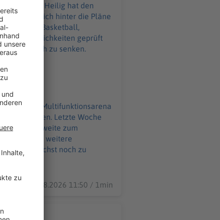
ürgermeister Heilig hat den
tehen - für Basketball,
e Fördermöglichkeiten geprüft
öglichst noch zu senken.
ben. Letzte Woche
 Arena in Laufweite zum
 sollen jetzt weitere
rojekt möglichst noch zu
07.08.2026 11:50 / 1min