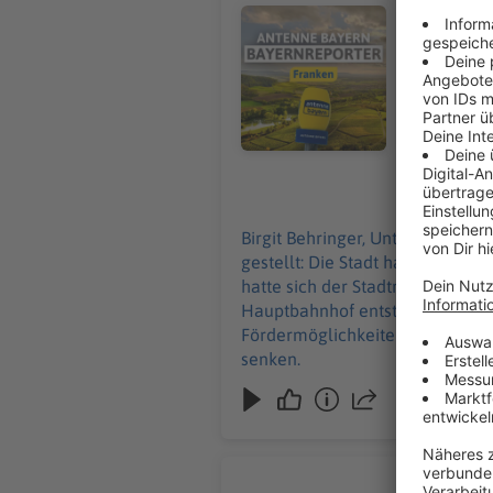
Multifunkti
Audiotitel - Kaufvertrag unters
Notarvertrag unterschrieben. Letzte Woc
gestellt. E
Konzerte, 
werden, um
07.08.2026
Birgit Behringer, Unter-/Ober-/Mittelfranken: In Würzburg ist eine weitere wichtige Weiche
gestellt: Die Stadt hat ein Grundst
hatte sich der Stadtrat noch mal
Hauptbahnhof entstehen - für Ba
Fördermöglichkeiten geprüft we
senken.
Abschiebu