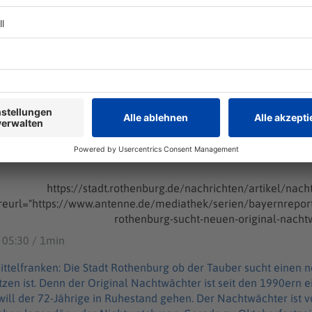
g sucht neuen Original-Nachtwächter
/Ober-/Mittelfranken: Die Stadt Rothenburg ob der Tauber sucht einen neuen
chtwächter. Ein Job, der nicht leicht nachzubesetzen ist. Denn 
90ern eine Marke, die Hans Georg Baumgartner geprägt hat. Jet
neuen Original-Nachtwächter
tischen und amerikanischen Touristen fast
ndär – der Nightwatchman. Gerade zu Oktoberfestzeiten mache
t sucht nun jemanden mit Schauspieltalent, der die Figur
ickelt. Bewerber sollten regelmäßig an mindestens vier Tage
hr anbieten können und sie solten über sehr gut Englischkenntn
https://stadt.rothenburg.de/nachrichten/artikel/nachtwa
sentant Rothenburgs, allerdings nicht angestellt. Die Bewergbungsfrist geht bis Ende
reurl="https://www.antenne.de/mediathek/serien/bayernre
ps://stadt.rothenburg.de/nachrichten/artikel/nachtwaechter-g
 05:30 / 1min
nen neuen Original-Nachtwächter. Ein
etzen ist. Denn der Original Nachtwächter ist seit den 1990ern 
hestand gehen. Der Nachtwächter ist vor allem auch bei britischen und