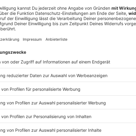
Das Gäubodenvolksfest geht los
ubing beginnt heute das Gäubodenvolksfest – das zweitgrößte
n Bayern. Das geht traditionell mit dem großen Festzug los. Ab
envolksfest geht los
ehmer durch die Altstadt bis zum Festgelände. Da sind Musikka
ie Festwirten mit ihren Bauereiwagen dabei. In Straubing gibt e
ist eine Münchener Tradition. Die will man hier einfach nicht 
n: Weil die Bahnstrecke zwischen Obertraubling und Passau saniert wird,
 Ersatzbusse - die brauchen länger. Und für die Sicherheit hat 
. Damit will sie erkennen erkennt, wenn irgendwo Ärger entsteh
elände. Das Gäubodenvolksfest geht bis zum 17.8.
 09:35 / 1min
tzug los. Ab 17 Uhr 30 marschieren die rund 3500 Teilnehmer du
len, Trachtenvereinen und natürlich die Festwirten mit ihren B
auf der Wiesn. Das ist eine Münchener Tradition. Die will man hi
rtraubling und Passau saniert wird, fahren
änger. Und für die Sicherheit hat die Polizei wieder viele Kamera
o Ärger entsteht. Ab 16 Uhr können die Besucher aufs Festge