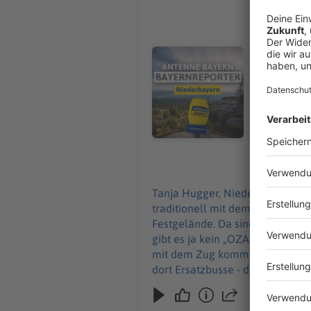
Endlich: 
Tanja Hugger, Niederbayern: In Stra
Volksfest i
Audiotitel - Endlich: Das Gäubod
3500 Teiln
natürlich d
Wiesn. Das 
kommt, sollte mehr Zeit einplane
fahren dort
installiert
aufs Festg
07.08.2026
Tanja Hugger, Niederbayern: In Straubing beginnt heute das Gäubodenvolksfest – das zweitgrößte Volksfest in Bayern. Das geht
traditionell mit dem großen Fes
Festgelände. Da sind Musikkapel
gibt es ja kein „OZAPFT is“ wie 
mit dem Zug kommt, sollte mehr Zeit einplanen: Weil die Bahnstrecke zwischen Obe
dort Ersatzbusse - die brauchen l
erkennen erkennt, wenn irgendw
geht bis zum 17.8.