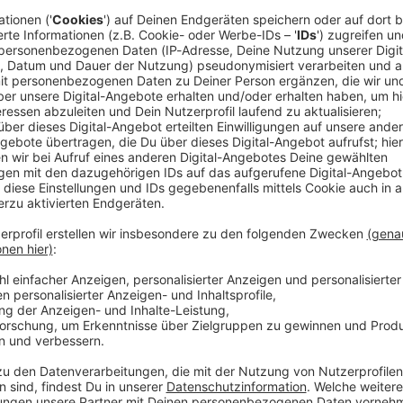
onsarena gestellt: Die Stadt hat ein Grundstück gekauft. Oberb
chrieben: Würzburg kauft Grundstück für Arena
he hatte sich der Stadtrat noch mal ausdrücklich hinter die Pläne
s soll eine vielseitige Arena in Laufweite zum Hauptbahnhof ents
Shows, oder auch Kongresse. Bis zum Herbst sollen jetzt weiter
 den städtischen Zuschuss für das 85-Millionen-Euro-Projekt m
 11:50 / 1min
 für den Bau der Multifunktionsarena
ück gekauft. Oberbürgermeister Heilig hat den Notarvertrag unterschrie
 ausdrücklich hinter die Pläne gestellt. Es soll eine vielseitige
sketball, Konzerte, Shows, oder auch Kongresse. Bis zum Herbst
rden, um den städtischen Zuschuss für das 85-Millionen-Euro-P
ng droht: Schweinfurter machen sich stark für Latevi