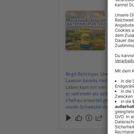
Birgit Behringer, Unter-/O
den Wirt La
Audiotitel - Abschiebung droht: 
deutsche Staatsbürgerscha
zusammen m
eigenes Res
gerade ihr 
und seiner
07.08.2026
Birgit Behringer, Unter-/Ober-/Mittelfranken: In Schweinfurt haben die Initiatoren einer
Lawson bereits mehr als 5.000 Un
Latevi kam mit vier Jahren aus 
er seit mehr als acht Jahren ein
Ehefrau erwartet gerade ihr drit
seiner Schwester die Abschiebun