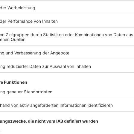
0 tote Schweine bei Stallbrand im Kreis Aichach-Friedbe
äu: Bei einem Großbrand auf einem Bauernhof in Ried im Landkreis
edberg sind mehr als 1.000 Schweine im Stall verendet. Der Sta
weine bei Stallbrand im Kreis Aichach-Friedberg
tanden am Abend komplett in Flammen, die Feuerwehr war die 
h heute Morgen noch. Den Einsatzkräften gelang es, ein weitere
 – in der Nähe standen unter anderem ein Heizöltank und eine
starken Rauchentwicklung sollten Anwohner zunächst Türen un
besteht laut Polizei aber keine Gefahr mehr, die angrenzende S
ie Brandursache ist noch unklar, Hinweise auf Brandstiftung gibt
fte und zahlreiche Landwirte mit Wassertanks waren vor Ort.
 07:42 / 5h 54min
edberg sind
l verendet. Der Stall und eine Lagerhalle mit Getreide stande
 ganze Nacht im Einsatz und löscht auch heute Morgen noch. D
ers zu verhindern – in der Nähe standen unter anderem ein He
en der starken Rauchentwicklung sollten Anwohner zunächst T
Polizei aber keine Gefahr mehr, die angrenzende Staatsstraße bl
nweise auf Brandstiftung gibt es bisher nicht, rund 350 Einsatz