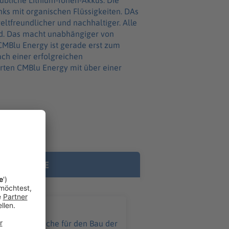
 übliche Lithium-Ionen-Akkus. Die
ks mit organischen Flüssigkeiten. DAs
and. Das macht unabhängiger von
ch einer erfolgreichen
ten CMBlu Energy mit über einer
RE INHALTE