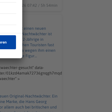
07.08.2026 07:42 / 5h 54min
der Original Nachtwächter ist
zt will der 72-Jährige in
n viele extra wegen ihm einen
n pro Woche Touren um 20 Uhr
isse verfügen. Er isr ein
echter-gesucht" data-
porter/01kzd4amak72736gnqgh7mqd90-
esucht
rothenburg-sucht-neuen-original-nachtwaechter" >
eine Marke, die Hans Georg