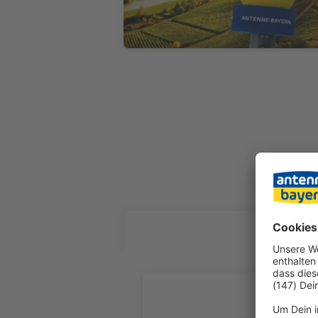
ALLE FOL
Kaufvertr
Birgit Behringer, Unter-/O