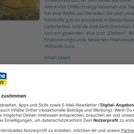
umweltfreundlicher sein sollen als bisher
Akkus von CMBlu Energy bestehen aus Tan
hat eine Reihe von Vorteilen: Sie sind umweltfreundlicher und nachhaltiger. Alle
Rohstoffe gibt es prinzipiell in Deutschl
Lieferketten. Und sie sind nicht brennbar. CMBlu Energy ist gerade erst zum
Unicorn geworden, also zum „Einhorn“. Na
Finanzierungsrunde bewerten Finanzexper
Milliarde Euro.
Inhalt teilen:
GEN
ANDE
ag unterschrieben: Würzburg kauft Grundstück für Arena
ber-/Mittelfranken: In Würzburg ist eine weitere wichtige Weiche für den Bau der