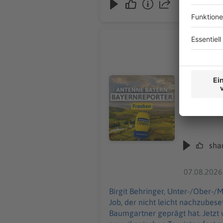
mit Wassertanks waren vor Ort.
Rothenbur
Birgit Behringer, Unter-
Original-Na
seit den 19
Audiotitel - Rothenburg sucht 
Ruhestand gehen. Der Nachtwächter ist vor allem auch bei bri
schon lege
Abstecher nach Rothenburg. Die Stad
weiterentw
und 21.30 U
offizieller Reprä
sha
August:
htt
07.08.2026
Birgit Behringer, Unter-/Ober-/Mittelfranken: Die Stadt Rothenburg ob der Tauber sucht ei
Job, der nicht leicht nachzubes
Baumgartner geprägt hat. Jetzt will der 72-Jährige in Ru