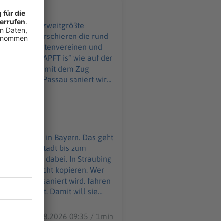
 17 Uhr 30 marschieren die rund
pellen, Trachtenvereinen und
s ja kein „OZAPFT is“ wie auf der
kopieren. Wer mit dem Zug
die Polizei wieder viele Kameras
t. Ab 16 Uhr können die Besucher
rch die Altstadt bis zum
auereiwagen dabei. In Straubing
er einfach nicht kopieren. Wer
s installiert. Damit will sie
lände. Das Gäubodenvolksfest
07.08.2026 09:35 / 1min