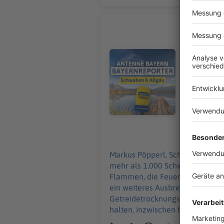
Über 1.00
Markus Pöpperl, Schwaben/Allg
Aichach-Fri
Audiotitel - Über 1.000 tote Sch
Getreide s
löscht auc
verhindern
Wegen der 
inzwischen 
gesperrt. D
Einsatzkrä
07.08.2026
Markus Pöpperl, Schwaben/Allgäu: Bei einem Großbrand auf einem Bauernhof in Ried im Landkreis Aichach-Fri
mehr als 1.000 Schweine im Stal
Flammen, die Feuerwehr war die
ein weiteres Ausbreiten des Feu
Getreidetrocknungsanlage. Weg
halten, inzwischen besteht laut 
Brandursache ist noch unklar, Hi