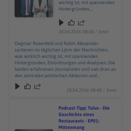
wichtig ist, mit spannenden
Hintergründen,
Einordnungen und
Analysen. Die beiden
erfahrenen Journalisten
28.04.2026 08:48 / 3min
sind nah dran an den
zentralen politischen
Dagmar Rosenfeld und Robin Alexander
Akteuren und
sortieren im täglichen Lärm der Nachrichten,
Geschehnissen: Sie nehmen
was wirklich wichtig ist, mit spannenden
uns mit in die Hinterzimmer
Hintergründen, Einordnungen und Analysen. Die
der Macht, rollen Debatten
beiden erfahrenen Journalisten sind nah dran an
und Prozesse auf und
den zentralen politischen Akteuren und
erklären, warum
Geschehnissen: Sie nehmen uns mit in die
Entscheidungen getroffen
Hinterzimmer der Macht, rollen Debatten und
28.04.2026 08:48 / 3min
werden – oder eben auch
Prozesse auf und erklären, warum
nicht. Neue Folgen von
Entscheidungen getroffen werden – oder eben
“Machtwechsel” gibt es
auch nicht. Neue Folgen von “Machtwechsel”
Podcast-Tipp: Tulus - Die
jeden Mittwoch und Freitag
gibt es jeden Mittwoch und Freitag – überall, wo
Geschichte eines
– überall, wo es Podcasts
es Podcasts gibt. Spotify:
Restaurants - EP01:
gibt. Spotify:
https://open.spotify.com/show/48aQhA7feepHv
Mittenmang