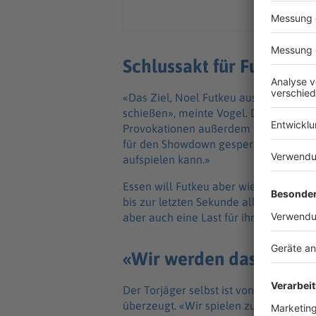
Schlussakt für Futkeu u
«Das Ziel, Noel Futkeu aus dem Spiel 
schießen», meinte Vogel. Der Angreif
Provokationen außerdem aufpassen, ni
für den Showdown gesperrt zu sein. «Er 
aufspielen kann.»
Essen will Futkeu aber wieder neutrali
bis zur letzten Sekunde alles für Für
aber auch eine Last für ihn sein», sa
«Wir werden das Ding z
Der Torjäger selbst ist von einem erfo
überzeugt. «Wir spielen zu Hause. Wir 