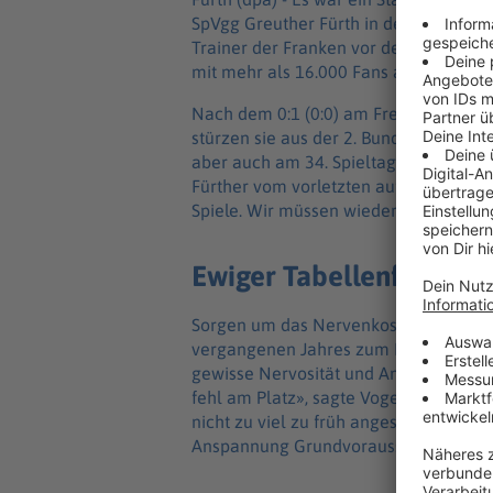
SpVgg Greuther Fürth in der Relegation
Trainer der Franken vor dem Rückspie
mit mehr als 16.000 Fans ausverkauft
Nach dem 0:1 (0:0) am Freitagabend bei
stürzen sie aus der 2. Bundesliga ab. 
aber auch am 34. Spieltag gegen Fortun
Fürther vom vorletzten auf den 16. Pla
Spiele. Wir müssen wieder All-in gehen
Ewiger Tabellenführer d
Sorgen um das Nervenkostüm seiner 
vergangenen Jahres zum Kleeblatt-Ve
gewisse Nervosität und Anspannung bis
fehl am Platz», sagte Vogel. «Anspannu
nicht zu viel zu früh angespannt zu sei
Anspannung Grundvoraussetzung.»