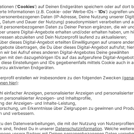
. «Sie kann diese Spiele mit Druck», versicherte der
l am Dienstag (20.30 Uhr/Sky und Sat.1) im eigenen
en Stadion gegen Rot-Weiss Essen.
m Drittligisten müssen die Fürther liefern, sonst
Vergleichbar war die Belastung für Vogels Mannschaft
a Düsseldorf. Erst durch ein 3:0 retteten sich die
tz und damit in die Relegation. «Wir kennen diese
», betonte Vogel.
er 2. Bundesliga
Mannschaft macht sich der im Dezember
rein gestoßene Coach also nicht. «Wenn man eine
 morgen nicht aufgebaut hat, dann ist man völlig
ng ist ein Mittel, um extrem wachsam zu sein. Es gilt,
n, aber wenn es Richtung Spiel geht, ist eine