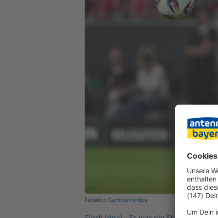
Federico Gambarini/dpa
Fürth (dpa) -
Es war ein Statement von