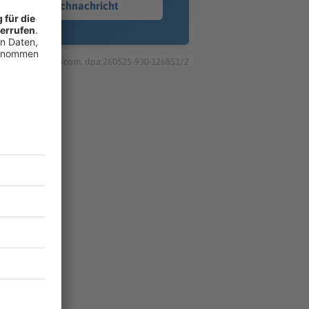
Sprachnachricht
© dpa-infocom, dpa:260525-930-126851/2