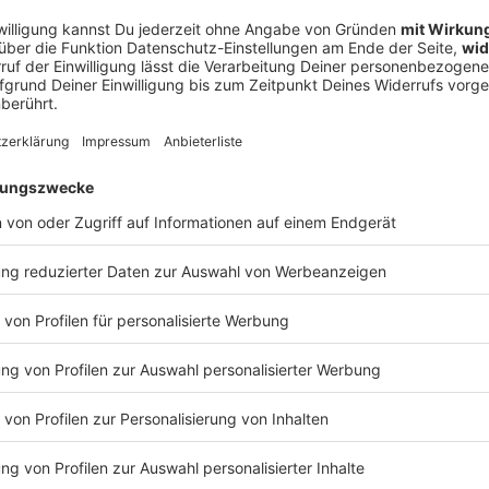
r auf den Anstoß des Rückspiels, sagte Vogel. Aus
h und viel Vorfreude» mitgenommen. Auch wenn die
17 Relegationen entschieden die zuvor unterklassigen
est: Sie wollen bleiben!
 Futkeu werden. Der Angreifer wurde mit 19 Treffern
sich vor seiner Rückkehr zu Eintracht Frankfurt
piel, das Fürth bis auf das Gegentor nach einem
im Griff hatte, tat sich Futkeu aber schwer.