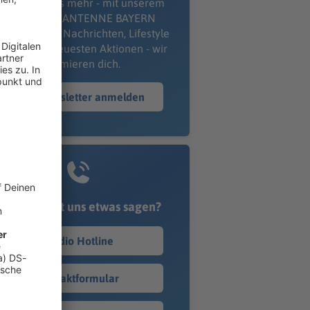
erpass' nichts mehr - mit unserem
kostenlosen ANTENNE BAYERN
wsletter. Ob Nachrichten, Lifestyle
er unsere neuesten Aktionen - wir
informieren dich.
Zum Newsletter anmelden
Du möchtest uns etwas sagen?
Studio Hotline
Kontaktformular