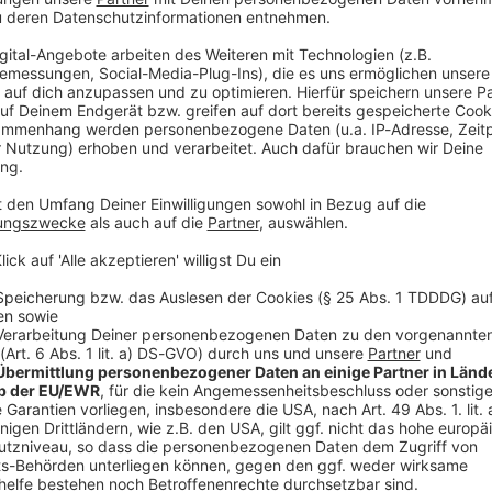
V
Ne
od
 Schließlich hängen an der jeweiligen
tsplätze. Seit der Saison 1997/98 spielen die Fürther
führen mit deutlichem Vorsprung auch die ewige
undesliga ohne Fürth? Eigentlich undenkbar.
n Drittligisten