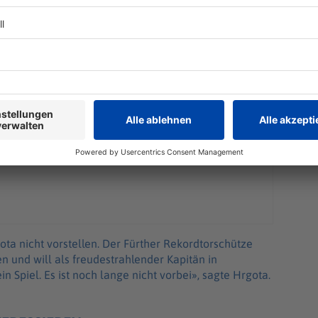
. «Wir werden das Ding zu Hause ziehen.»
ota nicht vorstellen. Der Fürther Rekordtorschütze
n und will als freudestrahlender Kapitän in
n Spiel. Es ist noch lange nicht vorbei», sagte Hrgota.