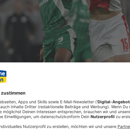
 Heiko Vogel vor dem Alles-oder-nichts-Duell seiner