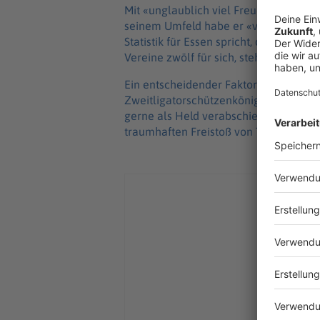
Mit «unglaublich viel Freude» blicke e
seinem Umfeld habe er «viel Zuspruc
Statistik für Essen spricht, denn von 
Vereine zwölf für sich, steht für Fürth f
Ein entscheidender Faktor dürfte Noel
Zweitligatorschützenkönig und möchte 
gerne als Held verabschieden. Im Hins
traumhaften Freistoß von Torben Müsel 