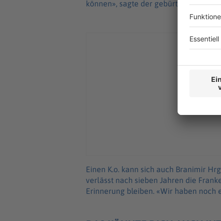
können», sagte der gebürtige Essener
Einen K.o. kann sich auch Branimir Hrg
verlässt nach sieben Jahren die Franke
Erinnerung bleiben. «Wir haben noch ei