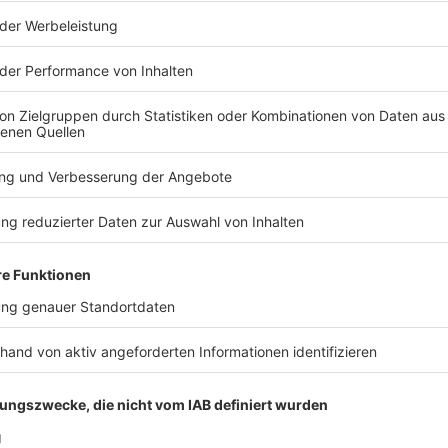
nd Hrgota
zu nehmen, war noch größer als der Wille, ein Tor zu
er musste auch vor dem Hintergrund einiger
cht seine fünfte Gelbe Karte zu kassieren und damit
freut sich auf das Rückspiel, weil er befreit
sieren. «Der Spieler hat sich enorm entwickelt, er wird
th geben wollen. Seine enorme Verantwortung könnte
gte Essens Coach Uwe Koschinat über Futkeu.
u Hause ziehen»
lgreichen Schlussakt seiner zwei Jahre in Fürth
haben oft gezeigt, dass wir da gute Spiele abliefern