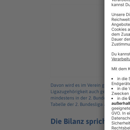
Davon wird es im Verein genug geben.
Ligazugehörigkeit auch genügend Arbei
mindestens in der 2. Bundesliga. Sie 
Tabelle der 2. Bundesliga an. Die 2. B
Die Bilanz spricht für de