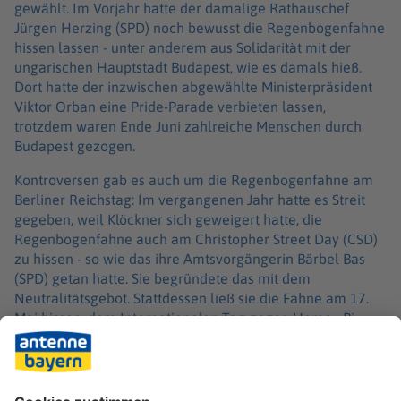
gewählt. Im Vorjahr hatte der damalige Rathauschef
Jürgen Herzing (SPD) noch bewusst die Regenbogenfahne
hissen lassen - unter anderem aus Solidarität mit der
ungarischen Hauptstadt Budapest, wie es damals hieß.
Dort hatte der inzwischen abgewählte Ministerpräsident
Viktor Orban eine Pride-Parade verbieten lassen,
trotzdem waren Ende Juni zahlreiche Menschen durch
Budapest gezogen.
Kontroversen gab es auch um die Regenbogenfahne am
Berliner Reichstag: Im vergangenen Jahr hatte es Streit
gegeben, weil Klöckner sich geweigert hatte, die
Regenbogenfahne auch am Christopher Street Day (CSD)
zu hissen - so wie das ihre Amtsvorgängerin Bärbel Bas
(SPD) getan hatte. Sie begründete das mit dem
Neutralitätsgebot. Stattdessen ließ sie die Fahne am 17.
Mai hissen, dem Internationalen Tag gegen Homo-, Bi-,
Inter- und Transfeindlichkeit.