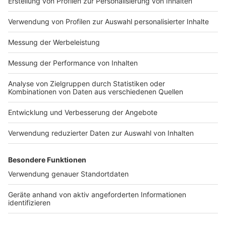
Impressum
Newsletter
Nutzungsbedingungen
Kontakt
Jobs
Studio-Hotline
Presse
Verkehrs-Hotline
Werben
Archiv
ANTENNE BAYERN GROUP
Stiftung ANTENNE BAYERN
hilft