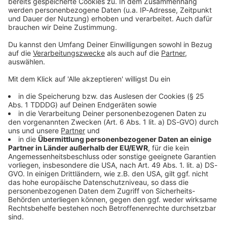
© dpa-infocom, dpa:260529-930-145341/1
DAS KÖNNTE DICH AUCH INTERESSIEREN
Bayern
Tourismus in Bayern: Mehr Gäste und
Übernachtungen