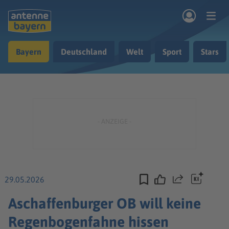
Zum Hauptinhalt springen
Bayern
Deutschland
Welt
Sport
Stars
rogramm
Musik & Radio
Podcasts
Nachrichten
Ratgeber
Kontakt
29.05.2026
Teilen
Aschaffenburger OB will keine
Regenbogenfahne hissen