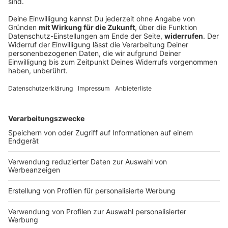
Schweinestall brennt – alle 1.600 Schweine
tot
Feueralarm im Landkreis Aichach-Friedberg: Ein Stall
mit Schweinen brennt. Die Tiere können nicht mehr
gerettet werden.
DEINE GEMERKTEN ARTIKEL
Du hast dir noch keine Artikel gemerkt
Markiere sie hierfür mit einem