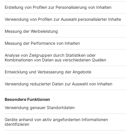
Impressum
Newsletter
Nutzungsbedingungen
Kontakt
Jobs
Studio-Hotline
Presse
Verkehrs-Hotline
Werben
Archiv
ANTENNE BAYERN GROUP
Stiftung ANTENNE BAYERN
hilft