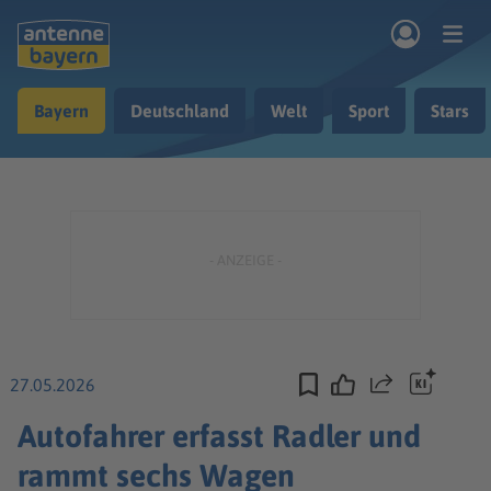
Zum Hauptinhalt springen
Bayern
Deutschland
Welt
Sport
Stars
rogramm
Musik & Radio
Podcasts
Nachrichten
Ratgeber
Kontakt
27.05.2026
Teilen
Autofahrer erfasst Radler und
rammt sechs Wagen