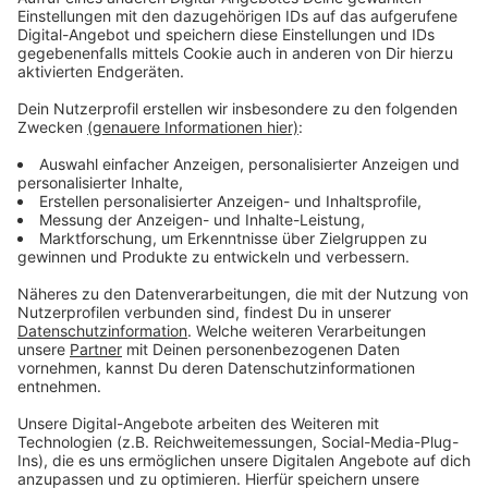
Immer auf dem Laufenden
bleiben!
Verpass' nichts mehr - mit unserem kostenlosen
ANTENNE BAYERN Newsletter. Ob Nachrichten,
Lifestyle oder unsere neuesten Aktionen - wir
informieren dich.
Zum Newsletter anmelden
Du möchtest uns etwas sagen?
Studio Hotline