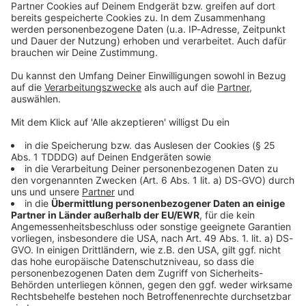
Kontaktformular
Sprachnachricht
© dpa-infocom, dpa:260527-930-135930/1
DAS KÖNNTE DICH AUCH INTERESSIEREN
Bayern