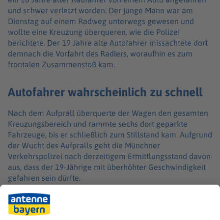
und schwer verletzt worden. Der junge Mann war am
Dienstag auf einem Radweg unterwegs gewesen und
wollte eine Kreuzung überqueren, wie die Polizei
berichtete. Der 19 Jahre alte Autofahrer missachtete dort
demnach die Vorfahrt des Radlers, woraufhin es zum
frontalen Zusammenstoß kam.
Autofahrer wahrscheinlich zu schnell
Nach dem Aufprall überquerte der Wagen den gesamten
Kreuzungsbereich und rammte sechs dort geparkte
Fahrzeuge, bis er schließlich zum Stillstand kam. Aufgrund
der Wucht des Aufpralls geht die Münchner
Verkehrspolizei nach derzeitigem Ermittlungsstand davon
aus, dass der 19-Jährige mit überhöhter Geschwindigkeit
gefahren sein dürfte.
Der junge Autofahrer kam mit leichten Verletzungen
davon. Beide Personen wurden in Krankenhäuser
gebracht. Am Auto entstand Totalschaden. Drei der