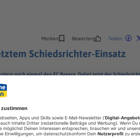
Merken:
Bewerten:
Teilen:
etztem Schiedsrichter-Einsatz
arriere noch einmal den FC Bayern. Dabei zeigt der Schiedsric
luss.