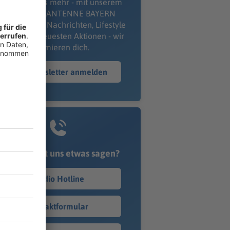
erpass' nichts mehr - mit unserem
kostenlosen ANTENNE BAYERN
wsletter. Ob Nachrichten, Lifestyle
er unsere neuesten Aktionen - wir
informieren dich.
Zum Newsletter anmelden
Du möchtest uns etwas sagen?
Studio Hotline
Kontaktformular