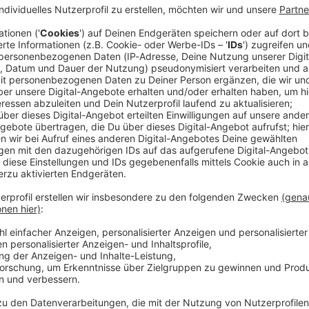
r aktiven Schiedsrichterkarriere: Deniz Aytekin hat