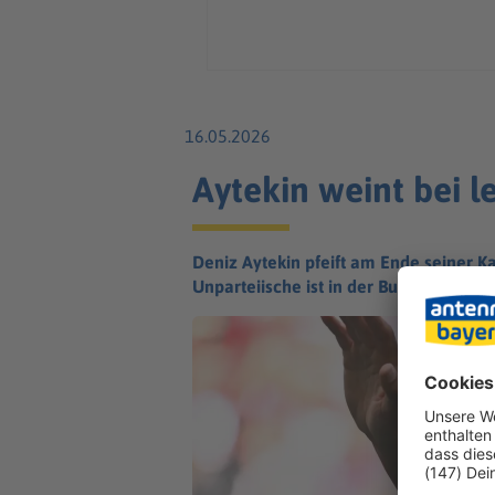
16.05.2026
Aytekin weint bei l
Deniz Aytekin pfeift am Ende seiner K
Unparteiische ist in der Bundesliga Sch