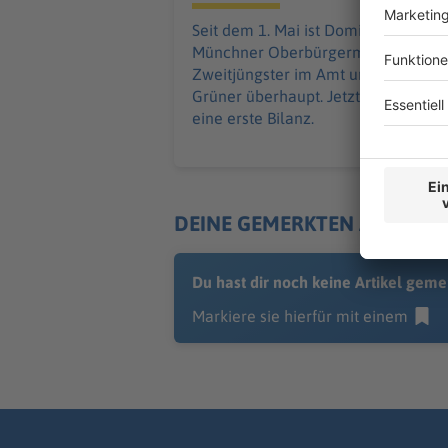
Seit dem 1. Mai ist Dominik Krause
Münchner Oberbürgermeister – als
Zweitjüngster im Amt und als erster
Grüner überhaupt. Jetzt zieht er
eine erste Bilanz.
DEINE GEMERKTEN ARTIKEL
Du hast dir noch keine Artikel geme
Markiere sie hierfür mit einem