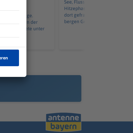
See, Fluss, Freibad – gerade in
Hitzephasen ist eine Abkühlung
hat der
dort gefragt. Doch Gewässer
chutz ein Auge.
bergen Gefahren.
teht in Bayern der
agsabgeordnete unter
.