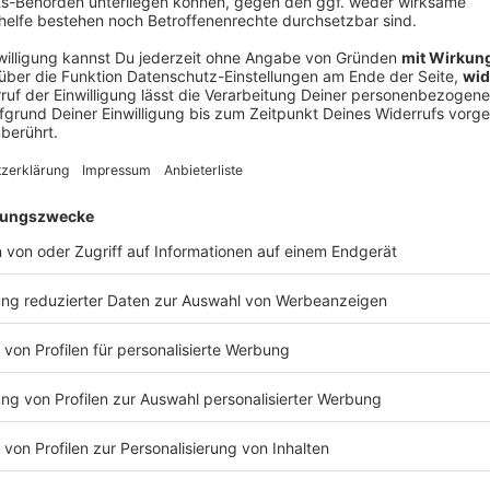
V
Ne
od
ias Welz und Frank Willenborg beenden ihre Karrieren.
n Berlin gegen den FC Augsburg der 94. und letzte
nte ebenfalls nach Abpfiff, bevor er beim Gang in die
d Autogramme schrieb.