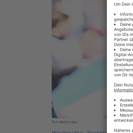
Tom Weller/dpa
München (dpa) -
Emotionales Ende eine