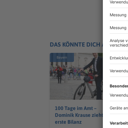
DAS KÖNNTE DICH AUCH IN
Bayern
100 Tage im Amt –
Dominik Krause zieht
erste Bilanz