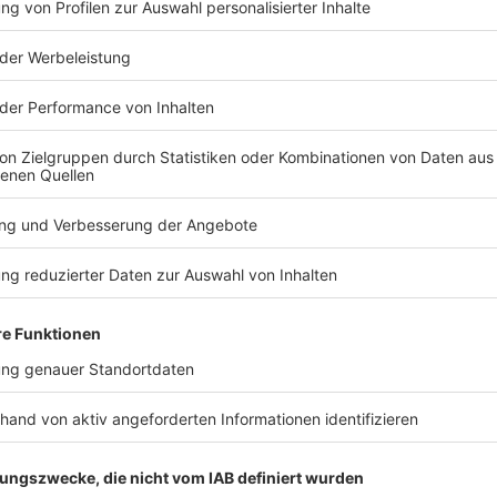
TERESSIEREN
Bayern
Bayern
Schweinestall in
Verfassung
Flammen – über 1.000
beobachtet
Tiere tot
Abgeordnet