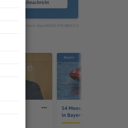
Sprachnachricht
© dpa-infocom, dpa:260516-930-88413/3
Bayern
sschutz
54 Menschen ertrinken
 AfD-
in Bayern
en Nolte