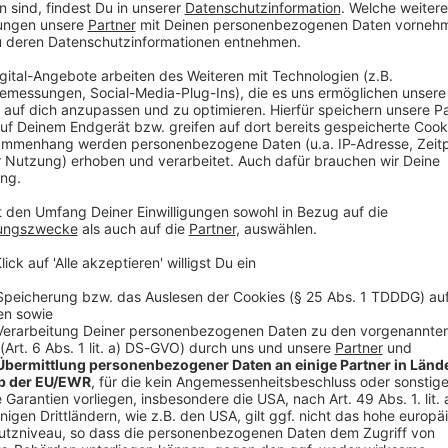
esligaeinsatz vor laufender Kamera geweint. «Es ist
 Jahren Bundesliga ein Teil der Fußballfamilie zu sein
 Familie, das ist schon nicht einfach», sagte Aytekin
-Spiel das 5:1 des Meisters FC Bayern gegen den 1. FC
te der 47-Jährige Emotionen. «Das ist gerade echt
 stammelte danach einige Male: «Boah, schwer. Echt
schen die Tränen.
i Ittrich
s Schiedsrichter aus. Er habe die Gabe, «die schweren
 schönen einzupacken», sagte der Schiedsrichter im
 dabei zu sein, so viele Emotionen zu erleben, das ist
deren Momente werde ich nicht vergessen.»