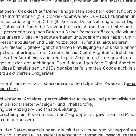
Koch und seine Frau Sarah erwarten ein Kind. «Wenn
 teilten sie über ihre Medienagentur mit. Zuvor hatte die