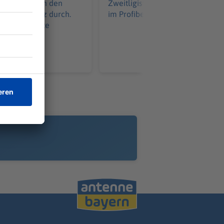
stspiel gegen den
Zweitligisten auf den Durchbruc
en SC Schwaz durch.
im Profibereich.
s warten echte