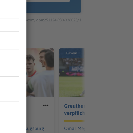
© dpa-infocom, dpa:251124-930-336025/1
Bayern
g beim 15:0
Greuther Fürth
Torlaune
verpflichtet HSV-Talent
 sich der FC Augsburg
Omar Megeed hofft beim Fußbal