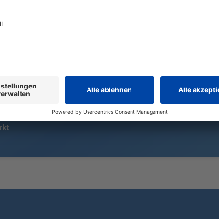
in seinem Te
Ein Unwetter ist am späten Abend
unterklassig
über Bayern gezogen. Die
Als Nächste
Feuerwehr musste wegen
Prüfsteine.
mehrerer umgestürzter Bäume
ausrücken.
rkt