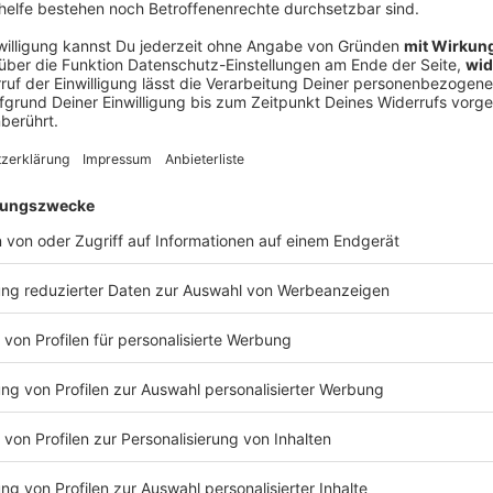
Ne
od