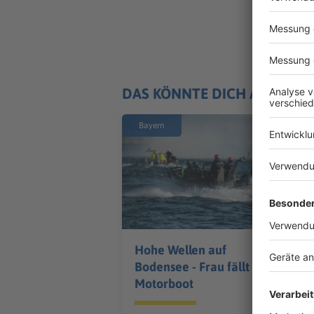
DAS KÖNNTE DICH AUCH IN
Bayern
Hohe Wellen auf
Bodensee - Frau fällt von
Motorboot