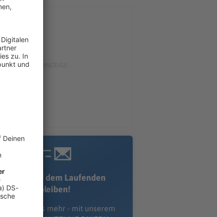
Immer auf dem Laufenden
bleiben!
erpass' nichts mehr - mit unserem