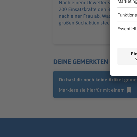
Nach einem Unwetter suchen rund
200 Einsatzkräfte den Bodensee
nach einer Frau ab. Was hinter der
großen Suchaktion steckt.
DEINE GEMERKTEN ARTIKEL
Du hast dir noch keine Artikel geme
Markiere sie hierfür mit einem