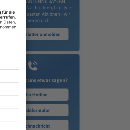
kostenlosen ANTENNE BAYERN
wsletter. Ob Nachrichten, Lifestyle
er unsere neuesten Aktionen - wir
informieren dich.
Zum Newsletter anmelden
Du möchtest uns etwas sagen?
Studio Hotline
Kontaktformular
Sprachnachricht