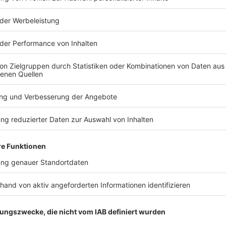
TERESSIEREN
Bayern
Bayern
Unwetter: Bäume
FC Augsbur
stürzen auf Autobahnen
in Tirol in 
in Bayern
Locker setzt