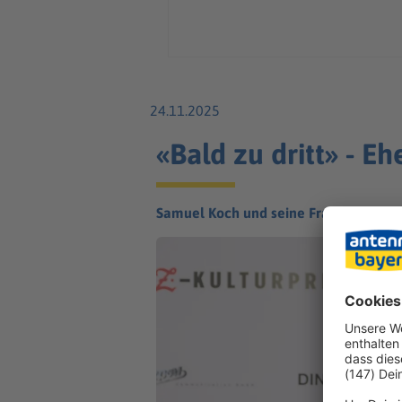
24.11.2025
«Bald zu dritt» - E
Samuel Koch und seine Frau Sarah hab