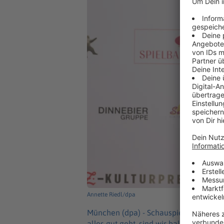
Annette Riedl/dpa
München (dpa) -
Schauspieler Samuel 
alles gut geht, sind wir bald zu dritt»,