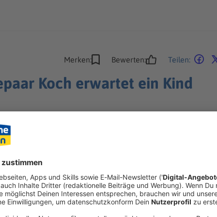
Merken:
Bewerten:
Teilen:
hepaar Koch erwartet ein Kind
en freudige Neuigkeiten - und bitten um Privatsphäre.