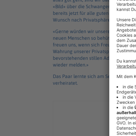
«Bild» über die Schwangerschaft beric
bereits jetzt für alle guten Wünsche»
Wunsch nach Privatsphäre.
«Gerne würden wir unsere sehr persö
neuen Menschen so behütet wie möglich
freuen uns, wenn sich Freude potenzie
Wahrung unserer Privatsphäre.» Damit
bevorstehenden stillen Adventszeit zu
wieder melden.»
Das Paar lernte sich am Set der ARD-S
verheiratet.