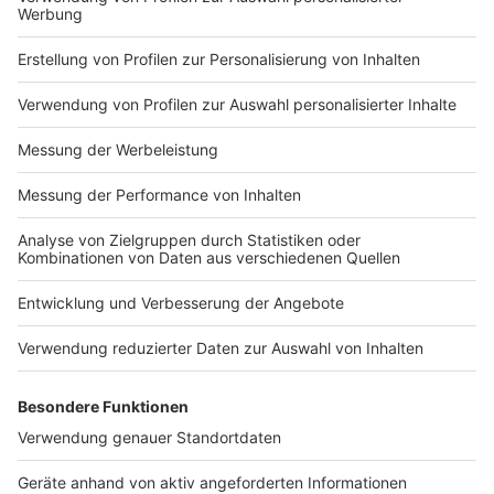
Impressum
Newsletter
Nutzungsbedingungen
Kontakt
Jobs
Studio-Hotline
Presse
Verkehrs-Hotline
Werben
Archiv
ANTENNE BAYERN GROUP