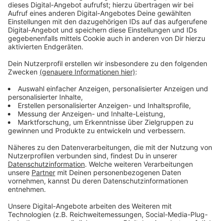
Immer auf dem Laufenden
bleiben!
Verpass' nichts mehr - mit unserem kostenlosen
ANTENNE BAYERN Newsletter. Ob Nachrichten,
Lifestyle oder unsere neuesten Aktionen - wir
informieren dich.
Zum Newsletter anmelden
Du möchtest uns etwas sagen?
Studio Hotline