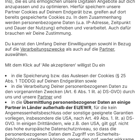
Kontaktformular
Sprachnachricht
© dpa-infocom, dpa:260514-930-81382/1
DAS KÖNNTE DICH AUCH INTERESSIEREN
Bayern