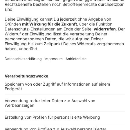
Fünf Schwerverletzte bei Verkehrsunfall bei
Straubing
Zwei Fahrer aus Tschechien sind in Ostbayern mit
ihren Fahrzeugen frontal zusammengestoßen. Ein
drittes Auto wurde in den Unfall verwickelt.
DEINE GEMERKTEN ARTIKEL
Du hast dir noch keine Artikel gemerkt
Markiere sie hierfür mit einem