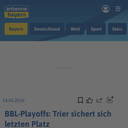
Zum Hauptinhalt springen
Bayern
Deutschland
Welt
Sport
Stars
rogramm
Musik & Radio
Podcasts
Nachrichten
Ratgeber
Kontakt
14.05.2026
Teilen
BBL-Playoffs: Trier sichert sich
letzten Platz