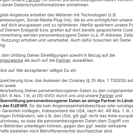
V
Ne
od
en besten deutschen Torwart»
n Druck, den Kader zusammenzustellen für die WM. Und
h mal eine Meinung dazu sagen. Ich würde ihm die
 sagte Kompany in Richtung Nagelsmann.
nung zum deutschen Torwart-Ranking. «Der FC Bayern
den besten deutschen Torwart», sagte der Belgier.
s Neuer «für mich, für uns, für diesen Verein
l.