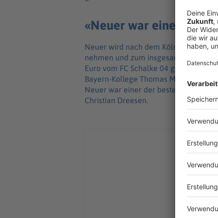
«Neuer war einer der be
Neuer wird nach dem Köln-Spiel im ro
nehmen und zum insgesamt 13. Mal in 
Euro vom FC Schalke 04 gekommene To
Bayern-Kollege Thomas Müller. Und es 
Neuer war einer der besten Transfers 
Christian Dreesen.