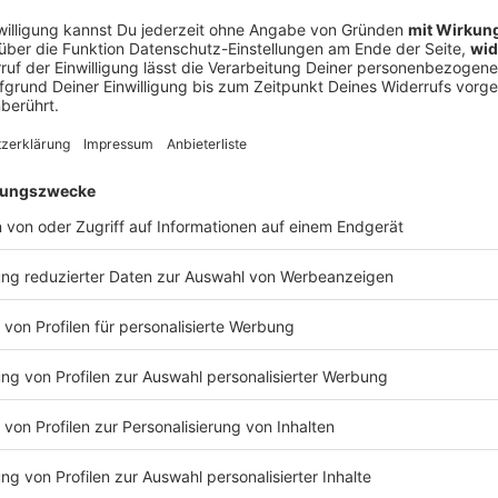
sten Transfers»
t-weißen Konfettiregen die Meisterschale in Empfang
den Händen halten. Der 2011 für rund 30 Millionen
rwart ist damit Spieler-Rekordmeister neben Ex-
muss nicht die letzte Meisterfeier sein. «Manuel
unserer Vereinsgeschichte», sagte Vorstandschef Jan-