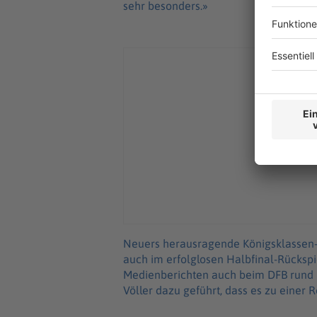
sehr besonders.»
Neuers herausragende Königsklassen-A
auch im erfolglosen Halbfinal-Rückspi
Medienberichten auch beim DFB rund
Völler dazu geführt, dass es zu einer