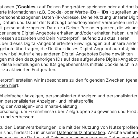
in schon mal ein bestens eingeübtes Party-Ritual an.
Der 40 Jahre alte Kapitän und Torwart läutete das
m Ja-Wort zur Vertragsverlängerung ein - Manuel
 im Anschluss an das letzte Saisonspiel in der
öln am Samstag (15.30 Uhr/Sky) in der ausverkauften
ner einzigartigen Karriere ein. «Ich habe mir für die
 mich jetzt sehr», äußerte Neuer: «Hier stimmen
dieser Mannschaft jeden schlagen, ich fahre jeden
d bringe meine Leistung.»
finitiv im Bayern-Tor - und womöglich auch in der
iesem Sommer? Bayern-Coach Vincent Kompany
 von Bundestrainer Julian Nagelsmann nun
FB-Comeback von Neuer gewohnt charmant ab.