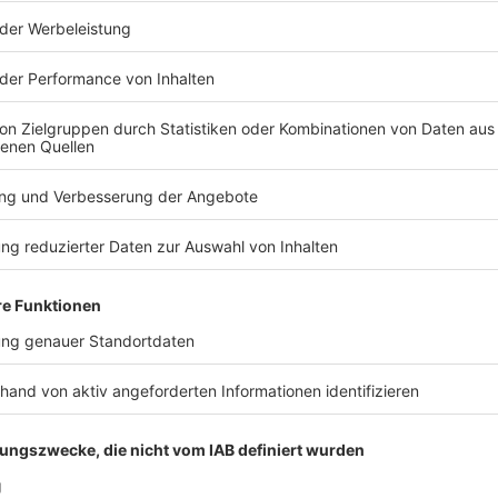
am rund 24 Stunden vor den Feiern des 35.
anach am Münchner Nockherberg und schließlich am
ns auf dem Rathausplatz.
 bis 2027
läufen am Freitagvormittag schon mal verbal
 wie vor großen sportlichen Wert und vor allem die
 22 Jahre alten Jonas Urbig als Nummer eins der
uer verlängerte übrigens auch noch Torwart-
geleistet habe, «das ist wirklich besonders», sagte
rgewöhnlich. Von Höhen, aber auch der einen oder
e Verletzungen denkt oder die Unfälle, die er
wie er in der Champions League agiert, ist das schon