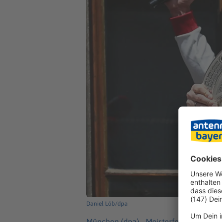
Daniel Löb/dpa
München (dpa) -
Meisterfeier, Bierdus