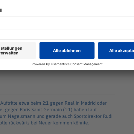
uftritte etwa beim 2:1 gegen Real in Madrid oder
el gegen Paris Saint-Germain (1:1) haben laut
 um Nagelsmann und gerade auch Sportdirektor Rudi
 Rolle rückwärts bei Neuer kommen könnte.