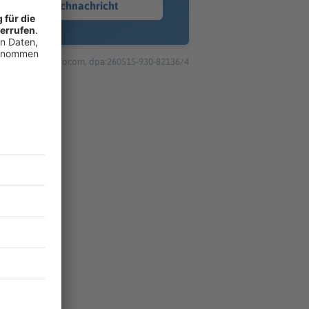
Sprachnachricht
© dpa-infocom, dpa:260515-930-82136/4