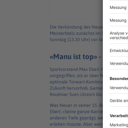
Die Verkündung des Neuer-Vertrages k
Meistertitels zunächst im Stadion, d
Sonntag (13.30 Uhr) vor tausenden Fa
«Manu ist top» - Vertrag
Sportvorstand Max Eberl hatte den Ab
vorgegriffen, als er über Neuers nach
optimale Torwart-Kombination mit dem
Zukunft hervorhob. Gemeinsam mit Ne
Routinier Sven Ulreich bis 2027.
Was Neuer in seiner 15. Bayern-Saison 
Eberl: «Seine ganze Karriere ist auße
anderen Tiefe geprägt, wenn man an di
erleben musste. Aber wenn man sieht, 