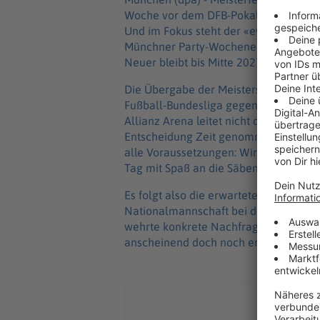
Woche vor dem DFB-Pokalfinale in Berl
Und im Fokus steht der «ewige Manu». 
Münchner Party-Wochenende mit seine
Neuer bleibt bis Mitte 2027.
Die Übergabe der Meisterschale an ihn
Fußball-Bundesliga gegen den 1. FC K
Allianz Arena leitet nicht das Ende sei
Entscheidung Zeit genommen und freue
alle Voraussetzungen: Wir können mit 
Tag mit Spaß an die Säbener Straße un
Es folgt also die erwartete Zugabe, de
Nationalmannschaft bei der WM in d
wehrte konkrete Nachfragen zu einem
anscheinend doch noch erwogenen D