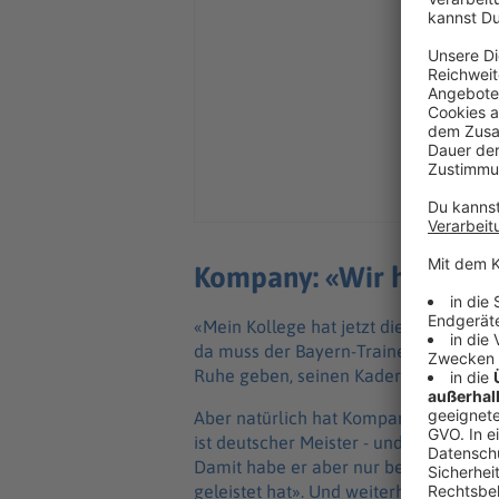
Kompany: «Wir haben d
«Mein Kollege hat jetzt diesen volle
da muss der Bayern-Trainer nicht noc
Ruhe geben, seinen Kader zu bauen»,
Aber natürlich hat Kompany eine Mei
ist deutscher Meister - und wir haben 
Damit habe er aber nur beantwortet, wa
geleistet hat». Und weiterhin leisten sol