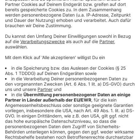
Kontaktformular
Sprachnachricht
© dpa-infocom, dpa:260509-930-56938/1
DAS KÖNNTE DICH AUCH INTERESSIEREN
Bayern