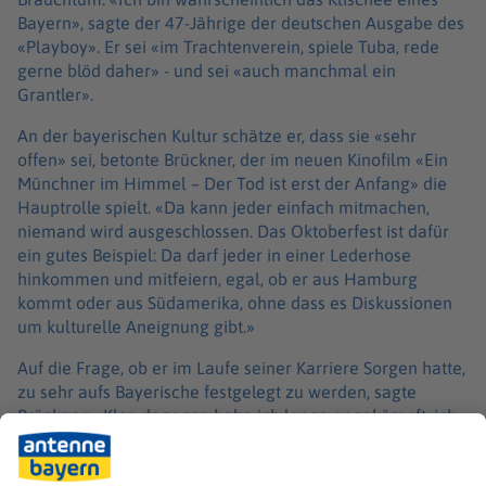
Bayern», sagte der 47-Jährige der deutschen Ausgabe des
«Playboy». Er sei «im Trachtenverein, spiele Tuba, rede
gerne blöd daher» - und sei «auch manchmal ein
Grantler».
An der bayerischen Kultur schätze er, dass sie «sehr
offen» sei, betonte Brückner, der im neuen Kinofilm «Ein
Münchner im Himmel – Der Tod ist erst der Anfang» die
Hauptrolle spielt. «Da kann jeder einfach mitmachen,
niemand wird ausgeschlossen. Das Oktoberfest ist dafür
ein gutes Beispiel: Da darf jeder in einer Lederhose
hinkommen und mitfeiern, egal, ob er aus Hamburg
kommt oder aus Südamerika, ohne dass es Diskussionen
um kulturelle Aneignung gibt.»
Auf die Frage, ob er im Laufe seiner Karriere Sorgen hatte,
zu sehr aufs Bayerische festgelegt zu werden, sagte
Brückner: «Klar, dagegen habe ich lange angekämpft, ich
wollte immer unbedingt auf beiden Hochzeiten tanzen.
Aber mittlerweile ist es mir, ehrlich gesagt, völlig