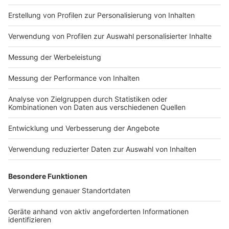
Impressum
Newsletter
Nutzungsbedingungen
Kontakt
Jobs
Studio-Hotline
Presse
Verkehrs-Hotline
Werben
Archiv
ANTENNE BAYERN GROUP
Stiftung ANTENNE BAYERN