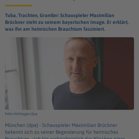
Tuba, Trachten, Grantler: Schauspieler Maximilian
Brückner steht zu seinem bayerischen Image. Er erklärt,
was ihn am heimischen Brauchtum fasziniert.
Felix Hörhager/dpa
München (dpa) -
Schauspieler Maximilian Brückner
bekennt sich zu seiner Begeisterung für heimisches
Brauchtum. «Ich bin wahrscheinlich das Klischee eines