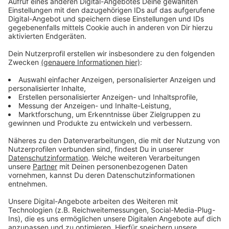
Immer auf dem Laufenden
bleiben!
Verpass' nichts mehr - mit unserem kostenlosen
ANTENNE BAYERN Newsletter. Ob Nachrichten,
Lifestyle oder unsere neuesten Aktionen - wir
informieren dich.
Zum Newsletter anmelden
Du möchtest uns etwas sagen?
Studio Hotline