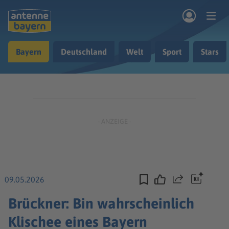
Zum Hauptinhalt springen
Bayern
Deutschland
Welt
Sport
Stars
rogramm
Musik & Radio
Podcasts
Nachrichten
Ratgeber
Kontakt
09.05.2026
Teilen
Brückner: Bin wahrscheinlich
Klischee eines Bayern