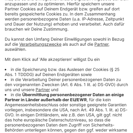
Kontaktformular
Sprachnachricht
© dpa-infocom, dpa:260702-930-321921/1
DAS KÖNNTE DICH AUCH INTERESSIEREN
Bayern