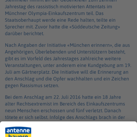
Jahrestag des rassistisch motivierten Attentats im
Münchner Olympia-Einkaufszentrum teil. Das
Staatsoberhaupt werde eine Rede halten, teilte ein
Sprecher mit. Zuvor hatte die «Süddeutsche Zeitung»
darüber berichtet.
Nach Angaben der Initiative «München erinnern», die aus
Angehörigen, Überlebenden und Unterstützern besteht,
gibt es im Vorfeld des Jahrestages zahlreiche weitere
Veranstaltungen, unter anderem eine Kundgebung am 19.
Juli am Gärtnerplatz. Die Initiative will die Erinnerung an
den Anschlag und die Opfer wachhalten und ein Zeichen
gegen Rassismus setzen.
Bei dem Anschlag am 22. Juli 2016 hatte ein 18 Jahre
alter Rechtsextremist im Bereich des Einkaufszentrums
neun Menschen erschossen und fünf verletzt. Danach
tötete er sich selbst. Infolge des Anschlags brach in der
Stadt damals teils Panik aus, bei der zahlreiche weitere
Menschen verletzt wurden.