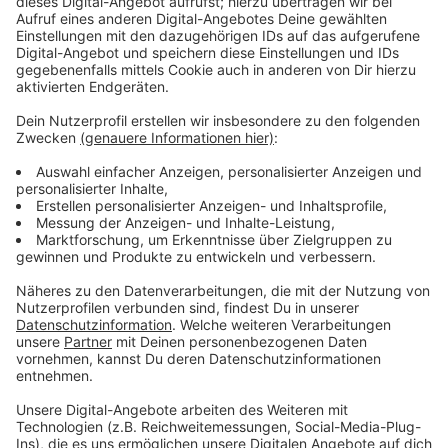
Immer auf dem Laufenden
bleiben!
Verpass' nichts mehr - mit unserem kostenlosen
ANTENNE BAYERN Newsletter. Ob Nachrichten,
Lifestyle oder unsere neuesten Aktionen - wir
informieren dich.
Zum Newsletter anmelden
Du möchtest uns etwas sagen?
Studio Hotline