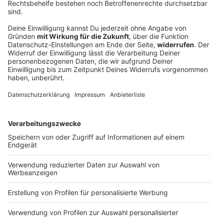
Neue Kinderschutz-Hotline zieht positive
Zwischenbilanz
Das bundesweit einmalige Angebot besteht seit
einem Monat. Kinder und Jugendliche, aber auch
besorgte Erwachsene finden dort Ansprechpartner
und Hilfe - bei Mobbing ebenso wie Missbrauch.
DEINE GEMERKTEN ARTIKEL
Du hast dir noch keine Artikel gemerkt
Markiere sie hierfür mit einem