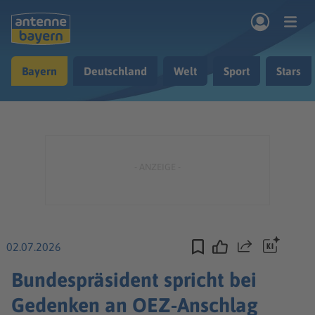
Zum Hauptinhalt springen
Bayern
Deutschland
Welt
Sport
Stars
rogramm
Musik & Radio
Podcasts
Nachrichten
Ratgeber
Kontakt
02.07.2026
Teilen
Bundespräsident spricht bei
Gedenken an OEZ-Anschlag