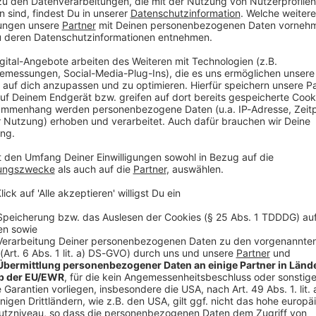
 sieht notfalls die Parteichefs von Union und SPD
ass am Ende eine Lösung gefunden wird, falls nötig,
nden», sagte der Parlamentarische Geschäftsführer der
en Zeitungen der Mediengruppe Bayern. Er betonte:
itionsvertrag verbindlich vereinbart. Die SPD weiß,
ahlrechts ein zentrales Anliegen. Ohne diese Zusage
 unterschrieben», sagte Brandl. Er lehnte zugleich den
setzung mit Frauen und Männern ab. Das sei aus CSU-
nbar. «Deshalb können wir da nicht mitgehen.»