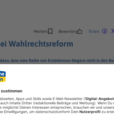
Merken:
Bewerten:
Teilen:
ei Wahlrechtsreform
azu, dass eine Reihe von Erststimmen-Siegern nicht in den Bun
i Union und SPD.