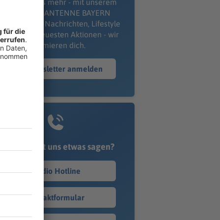
erpass' nichts mehr - mit unserem
kostenlosen ANTENNE BAYERN
wsletter. Ob Nachrichten, Lifestyle
er unsere neuesten Aktionen - wir
informieren dich.
Zum Newsletter anmelden
Du möchtest uns etwas sagen?
Studio Hotline
Kontaktformular