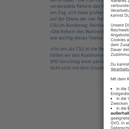
verabredete Reform des Wahlrechts und
am Zug. «Ich habe großes Vertrauen, d
auf der Ebene der vier Parteivorsitze
CSU im Bundestag, Reinhard Brandl, d
«Die Reform des Wahlrechts ist im Koal
wie wichtig dieses Thema für uns ist.»
«Für uns als CSU ist die Reform des W
hätten wir den Koalitionsvertrag nicht
SPD-Vorschlag einer paritätischen Be
Sicht nicht mit dem Grundgesetz verei