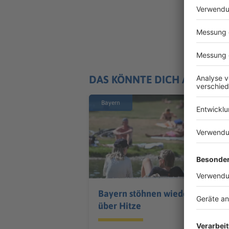
DAS KÖNNTE DICH AUCH IN
Bayern
Bayern stöhnen wieder
über Hitze