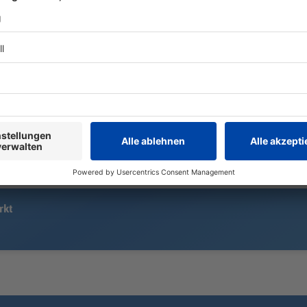
Der Münchner Apnoetaucher Minja
Vor drei Jahr
Marinković taucht mit einem
Flugblattaff
Atemzug auf 85 Meter – doch der
Aiwanger di
Rekord bleibt knapp unerreicht.
Landespoliti
Warum der Versuch nicht zählt und
Viele haben
wie der Spitzensportler damit
vergessen. N
umgeht.
Staatsanwal
rkt