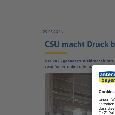
29.05.2026
CSU macht Druck b
Das 2023 geänderte Wahlrecht führte d
zwar ändern, aber offenbar hakt es be