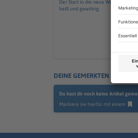
Der Start in die neue Woche wird
heiß und gewittrig.
DEINE GEMERKTEN ARTIKEL
Du hast dir noch keine Artikel geme
Markiere sie hierfür mit einem