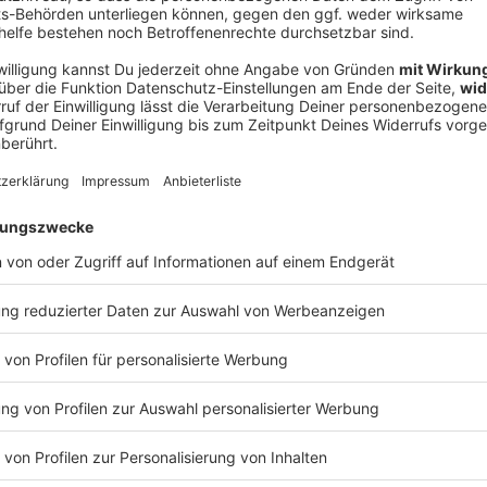
V
Ne
od
ollen auch wieder ins Parlament
llte eigentlich bis Ende vergangenen Jahres die
rungsvorschläge unterbreiten. Durch die damalige
Wahl im vergangenen Jahr von 736 auf 630
 wurden Überhang- und Ausgleichsmandate, die das
läht hatten.
ektmandat, das ein Kandidat über die Erststimmen
ner Partei gab, dann zog er nicht in den Bundestag
destagswahl in 23 Wahlkreisen der Fall. Das sorgte
 Verärgerung. Betroffen waren 15 Politikerinnen und
ußerdem vier der AfD und eine erfolgreiche Kandidatin