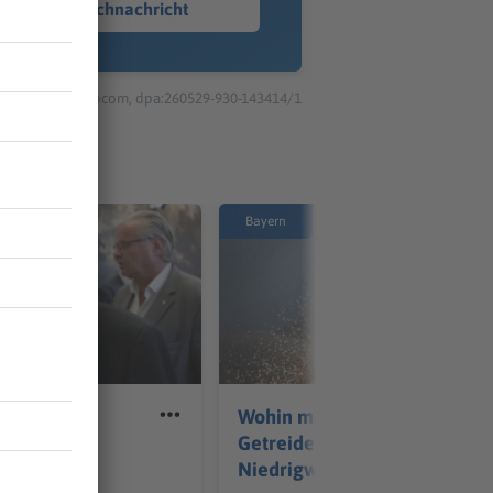
Sprachnachricht
© dpa-infocom, dpa:260529-930-143414/1
Bayern
ittlungen
Wohin mit dem
ngers Ex-
Getreide? Folgen des
Niedrigwassers