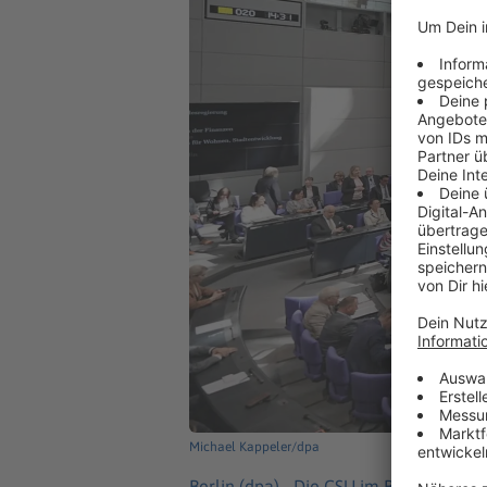
Michael Kappeler/dpa
Berlin (dpa) -
Die CSU im Bundestag poc