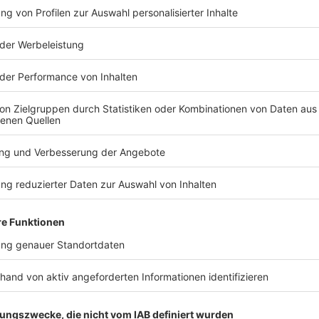
TERESSIEREN
Bayern
Bayern
85 Meter tief –
Erneut Erm
Apnoetaucher verpasst
gegen Aiwa
trotzdem knapp Rekord
Lehrer