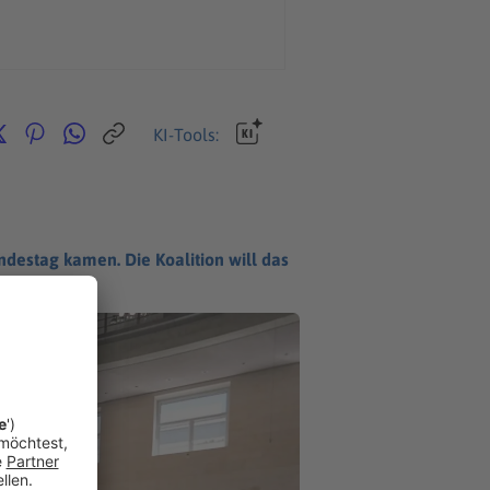
KI-Tools:
destag kamen. Die Koalition will das