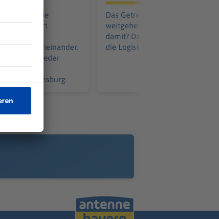
en rüttelte die
Das Getreide in Bayern ist
äre um Hubert
weitgehend geerntet. Doch woh
e bayerische
damit? Das Niedrigwasser wirbe
k heftig durcheinander.
die Logistik durcheinander.
 das schon wieder
icht so die
tschaft Regensburg.