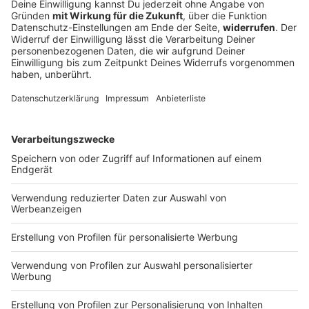
Fürther Ziel vor Saisonstart: Kein Szenario wie
in Vorsaison
Trainer Heiko Vogel betont: Ein Szenario wie
vergangene Spielzeit soll sich für die Spielvereinigung
nicht wiederholen. Das Auftaktduell gegen St. Pauli
sieht er als attraktive Herausforderung.
DEINE GEMERKTEN ARTIKEL
Du hast dir noch keine Artikel gemerkt
Markiere sie hierfür mit einem