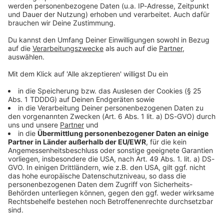
Sprachnachricht
© dpa-infocom, dpa:260129-930-611675/1
DAS KÖNNTE DICH AUCH INTERESSIEREN
Bayern