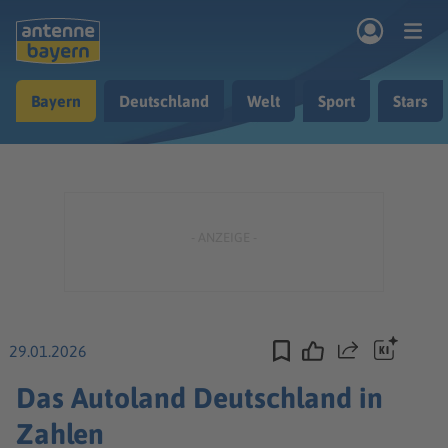
Zum Hauptinhalt springen
Bayern
Deutschland
Welt
Sport
Stars
rogramm
Musik & Radio
Podcasts
Nachrichten
Ratgeber
Kontakt
29.01.2026
Teilen
Das Autoland Deutschland in
Zahlen