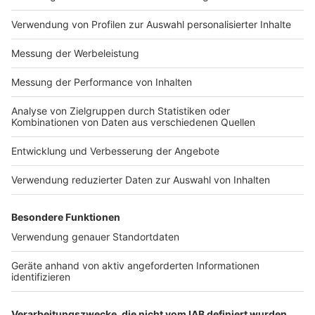
Impressum
Newsletter
Nutzungsbedingungen
Kontakt
Jobs
Studio-Hotline
Presse
Verkehrs-Hotline
Werben
Archiv
ANTENNE BAYERN GROUP
Stiftung ANTENNE BAYERN
hilft