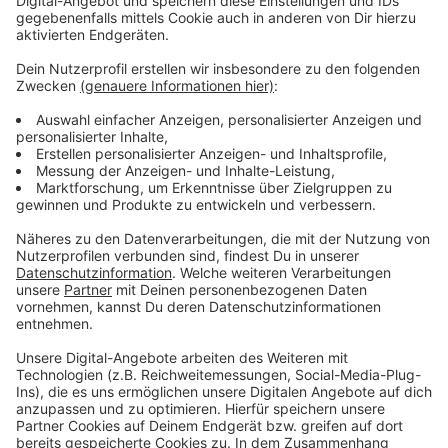
bleiben!
Verpass' nichts mehr - mit unserem kostenlosen
ANTENNE BAYERN Newsletter. Ob Nachrichten,
Lifestyle oder unsere neuesten Aktionen - wir
informieren dich.
Zum Newsletter anmelden
Du möchtest uns etwas sagen?
Studio Hotline
Kontaktformular