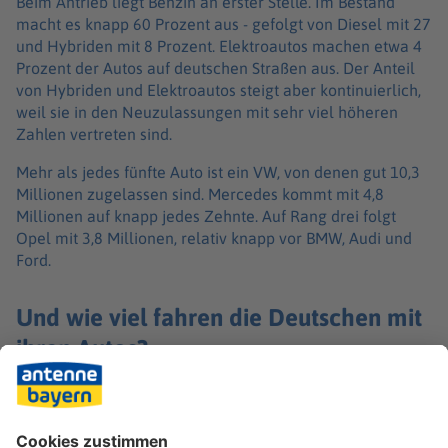
Beim Antrieb liegt Benzin an erster Stelle. Im Bestand
macht es knapp 60 Prozent aus - gefolgt von Diesel mit 27
und Hybriden mit 8 Prozent. Elektroautos machen etwa 4
Prozent der Autos auf deutschen Straßen aus. Der Anteil
von Hybriden und Elektroautos steigt aber kontinuierlich,
weil sie in den Neuzulassungen mit sehr viel höheren
Zahlen vertreten sind.
Mehr als jedes fünfte Auto ist ein VW, von denen gut 10,3
Millionen zugelassen sind. Mercedes kommt mit 4,8
Millionen auf knapp jedes Zehnte. Auf Rang drei folgt
Opel mit 3,8 Millionen, relativ knapp vor BMW, Audi und
Ford.
Und wie viel fahren die Deutschen mit
ihren Autos?
2024 waren es gut 594 Milliarden Kilometer - rein
rechnerisch also 2.000 Mal bis zur Sonne und zurück. Ein
durchschnittlicher Benziner legte dabei 9.555 Kilometer