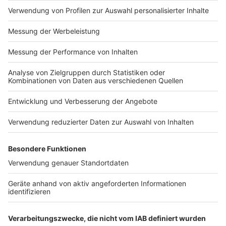
Impressum
Newsletter
Nutzungsbedingungen
Kontakt
Jobs
Studio-Hotline
Presse
Verkehrs-Hotline
Werben
Archiv
ANTENNE BAYERN GROUP
Stiftung ANTENNE BAYERN
hilft
Teilnahmebedingungen