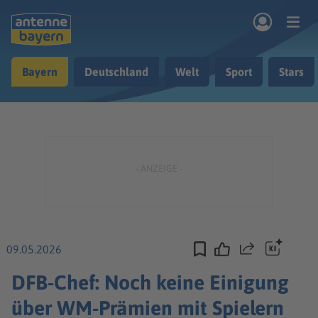
Zum Hauptinhalt springen
Bayern
Deutschland
Welt
Sport
Stars
rogramm
Musik & Radio
Podcasts
Nachrichten
Ratgeber
Kontakt
09.05.2026
Teilen
DFB-Chef: Noch keine Einigung
über WM-Prämien mit Spielern