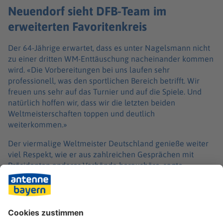
Neuendorf sieht DFB-Team im
erweiterten Favoritenkreis
Der 64-Jährige erwartet, dass es unter Nagelsmann nicht
zu einer dritten WM-Enttäuschung nacheinander kommen
wird. «Die Vorbereitungen bei uns laufen sehr
professionell, was den sportlichen Bereich betrifft. Wir
freuen uns sehr auf das Turnier und auf die Spiele. Und
natürlich hoffen wir, dass wir die letzten beiden
Weltmeisterschaften toppen und deutlich
weiterkommen.»
Der viermalige Weltmeister Deutschland genieße weiter
viel Respekt, wie er aus zahlreichen Gesprächen mit
Präsidenten anderer Verbände heraushöre, sagte
Neuendorf: «Wenn man eins sagen kann, dann ist es mit
Sicherheit das, dass mir alle bestätigen, dass sie eines
nicht gerne wollen, nämlich gegen Deutschland spielen.»
Das DFB-Team trifft in der Gruppenphase auf Curaçao, die
Elfenbeinküste und Ecuador.