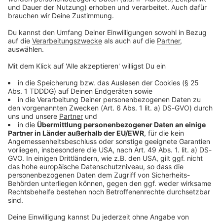
Sprachnachricht
© dpa-infocom, dpa:260509-930-56282/1
DAS KÖNNTE DICH AUCH INTERESSIEREN
Bayern
66-Jähriger bei Frontalzusammenstoß schwer