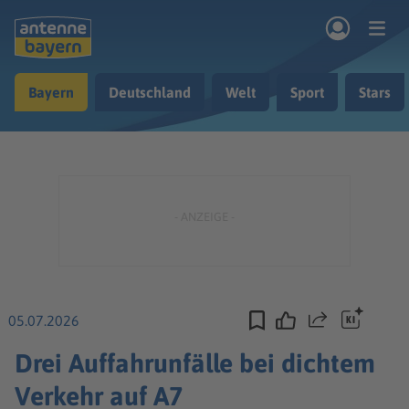
Zum Hauptinhalt springen
Bayern
Deutschland
Welt
Sport
Stars
rogramm
Musik & Radio
Podcasts
Nachrichten
Ratgeber
Kontakt
05.07.2026
Teilen
Drei Auffahrunfälle bei dichtem
Verkehr auf A7