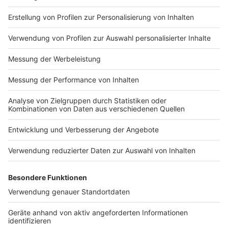
Impressum
Newsletter
Nutzungsbedingungen
Kontakt
Jobs
Studio-Hotline
Presse
Verkehrs-Hotline
Werben
Archiv
ANTENNE BAYERN GROUP
Stiftung ANTENNE BAYERN