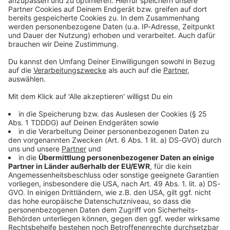
Sprachnachricht
© dpa-infocom, dpa:260705-930-337474/1
DAS KÖNNTE DICH AUCH INTERESSIEREN
Bayern