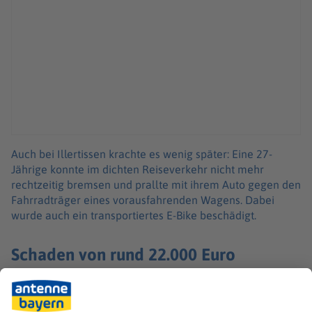
Auch bei Illertissen krachte es wenig später: Eine 27-
Jährige konnte im dichten Reiseverkehr nicht mehr
rechtzeitig bremsen und prallte mit ihrem Auto gegen den
Fahrradträger eines vorausfahrenden Wagens. Dabei
wurde auch ein transportiertes E-Bike beschädigt.
Schaden von rund 22.000 Euro
Der Gesamtschaden der drei Unfälle beläuft sich auf rund
22.000 Euro, hieß es. Die Polizei weist darauf hin, dass