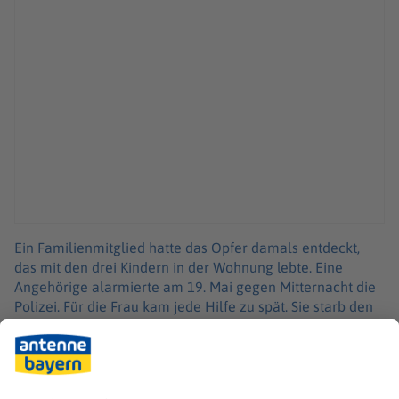
Ein Familienmitglied hatte das Opfer damals entdeckt,
das mit den drei Kindern in der Wohnung lebte. Eine
Angehörige alarmierte am 19. Mai gegen Mitternacht die
Polizei. Für die Frau kam jede Hilfe zu spät. Sie starb den
Angaben zufolge noch vor Ort an den
Schussverletzungen.
Über die Zulassung der Anklage muss nun das