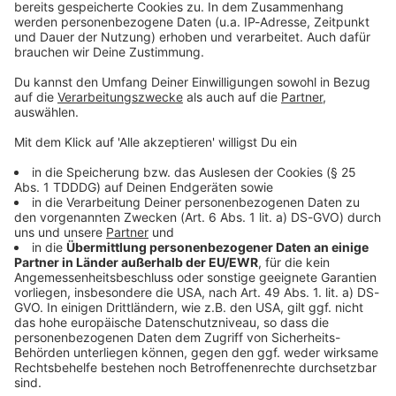
Sprachnachricht
© dpa-infocom, dpa:251126-930-341987/1
DAS KÖNNTE DICH AUCH INTERESSIEREN
Bayern