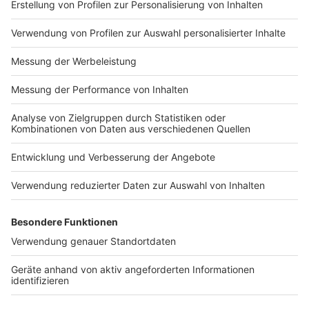
Impressum
Newsletter
Nutzungsbedingungen
Kontakt
Jobs
Studio-Hotline
Presse
Verkehrs-Hotline
Werben
Archiv
ANTENNE BAYERN GROUP
Stiftung ANTENNE BAYERN
hilft