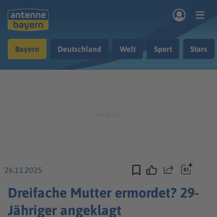
Zum Hauptinhalt springen
Bayern
Deutschland
Welt
Sport
Stars
rogramm
Musik & Radio
Podcasts
Nachrichten
Ratgeber
Kontakt
26.11.2025
Teilen
Dreifache Mutter ermordet? 29-
Jähriger angeklagt