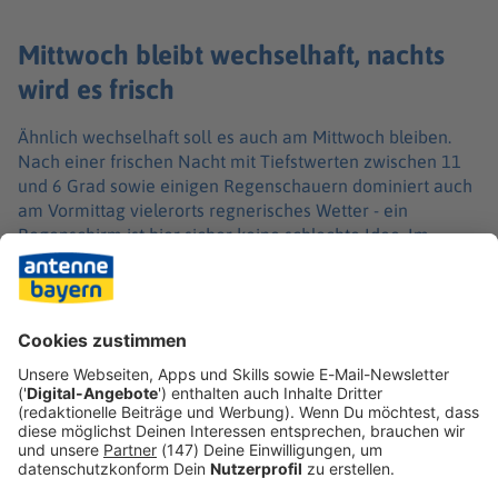
Mittwoch bleibt wechselhaft, nachts
wird es frisch
Ähnlich wechselhaft soll es auch am Mittwoch bleiben.
Nach einer frischen Nacht mit Tiefstwerten zwischen 11
und 6 Grad sowie einigen Regenschauern dominiert auch
am Vormittag vielerorts regnerisches Wetter - ein
Regenschirm ist hier sicher keine schlechte Idee. Im
Tagesverlauf wechseln sich Schauer, einzelne Gewitter
aber auch sonnige Abschnitte vielerorts ab. Die
Temperaturen erreichen in der Spitze zwischen 17 und 21
Grad. Der Wind ist mäßig, zeitweise auffrischend aus
Südwest bis West.