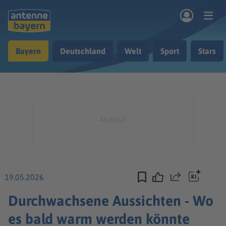
Zum Hauptinhalt springen
Bayern
Deutschland
Welt
Sport
Stars
rogramm
Musik & Radio
Podcasts
Nachrichten
Ratgeber
Kontakt
19.05.2026
Teilen
Durchwachsene Aussichten - Wo
es bald warm werden könnte