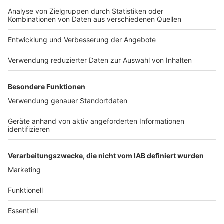
Nutzungsbedingungen
Kontakt
Jobs
Studio-Hotline
Presse
Verkehrs-Hotline
Werben
Archiv
ANTENNE BAYERN GROUP
Stiftung ANTENNE BAYERN
hilft
Teilnahmebedingungen
Grounding Page ANTENNE
BAYERN
Datenschutz­erklärung