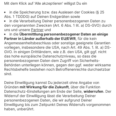
DAS KÖNNTE DICH AUCH INTERESSIEREN
Bayern
Radfahrerin wird bei Sturz lebensgefährlich
verletzt
Während eines Radausfluges in Oberbayern stürzt
eine 68 Jahre alte Urlauberin aus Rheinland-Pfalz
schwer. Sie war ohne Helm unterwegs.