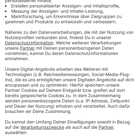
Zum Newsletter anmelden
Du möchtest uns etwas sagen?
Studio Hotline
Kontaktformular
Sprachnachricht
© dpa-infocom, dpa:260519-930-97756/1