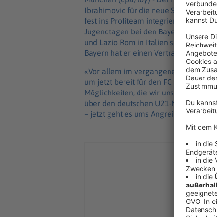
Ibrahimovic für die neue Saison. Der 
fest ins Profiteam integriert werden, wi
Jugendtagen bei den Bayern, war in d
und Lazio Rom in Italien sowie vorige
Bayern hat er einen Vertrag bis 2028.
«Vor allem im vergangenen sehr guten 
um jetzt bereit für den FC Bayern zu se
Möglichkeiten, die wir unseren Talent
über den deutschen U21-Nationalspieler
– jetzt geht es ums Angreifen, hier be