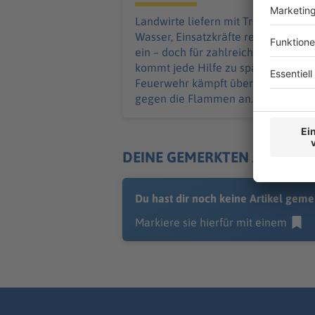
Landwirte liefern mit Traktoren
Wasser, Einsatzkräfte reißen Wände
ein – doch für zahlreiche Schweine
kommt jede Hilfe zu spät. Die
Feuerwehr kämpft über Stunden
gegen die Flammen an.
DEINE GEMERKTEN ARTIKEL
Du hast dir noch keine Artikel geme
Markiere sie hierfür mit einem