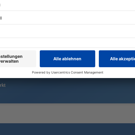
Gewitter und Schauer sind in
Seit dem 1. 
Bayern weiterhin zunächst nur im
Münchner Ob
Süden möglich. Wie ist die Lage in
zweitjüngste
Nordbayern?
erster Grüne
eine erste Bi
rkt