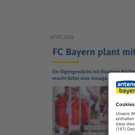
07.07.2026
FC Bayern plant mit
Ein Eigengewächs mit illustrem Nachn
macht dabei eine Ansage.