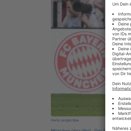
Harry Langer/dpa
München (dpa/lby) -
Der FC Bayern Mü