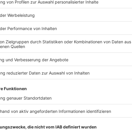
TERESSIEREN
Bayern
Bayern
Mit diesen
100 Tage K
Temperaturen geht
Münchens O
Bayern ins Wochenende
bewegt hat