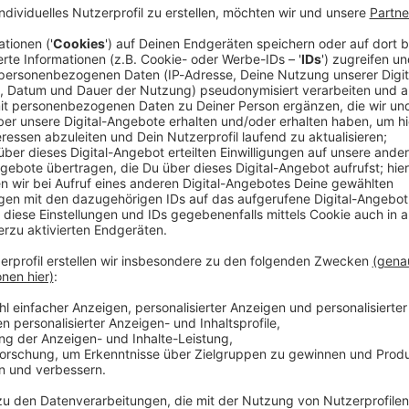
nchen plant mit Nachwuchsspieler Arijon