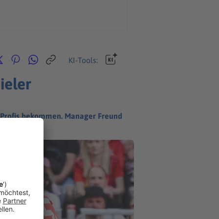
KI-Tools:
ieler
n Profis bekommen. Manager Freund