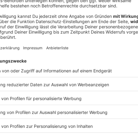
V
Ne
od