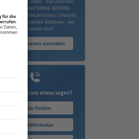
erpass' nichts mehr - mit unserem
kostenlosen ANTENNE BAYERN
wsletter. Ob Nachrichten, Lifestyle
er unsere neuesten Aktionen - wir
informieren dich.
Zum Newsletter anmelden
Du möchtest uns etwas sagen?
Studio Hotline
Kontaktformular