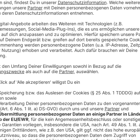
20-Jährige soll beim deutschen Fußball-Rekordmeister
e der Verein mitteilte. Der Offensivakteur ist seit
en vergangenen drei Spielzeiten aber an Frosinone
 Saison an den 1. FC Heidenheim ausgeliehen. Bei
Jahr in Heidenheim hat er persönlich viel gelernt,
in. Seine Entwicklung steht beispielhaft für die
en aufzeigen», sagte Sportdirektor Christoph Freund
. «Jetzt geht es für ihn nicht mehr allein ums Lernen
im FC Bayern.»