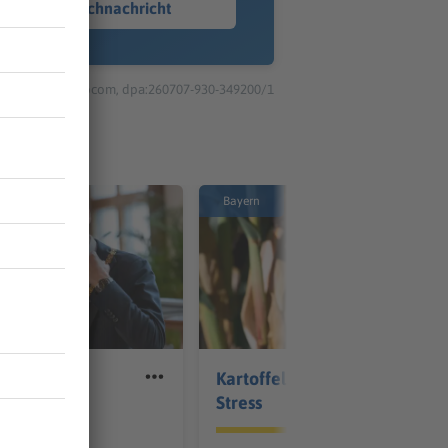
Sprachnachricht
© dpa-infocom, dpa:260707-930-349200/1
Bayern
rause: Was
Kartoffeln und Mais im
B bislang
Stress