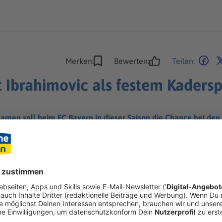
Merken:
Bewerten:
Teilen:
 Ibrahimovic als festem Kadersp
amen soll beim FC Bayern in dieser Saison die Chance bei de