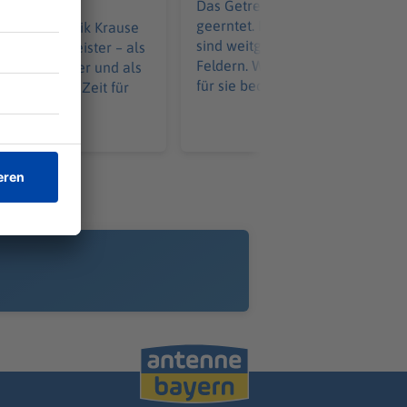
Das Getreide ist in Bayern meist
geerntet. Doch Kartoffeln und M
Mai ist Dominik Krause
sind weitgehend noch auf den
erbürgermeister – als
Feldern. Was Trockenheit und Hi
r Amtsinhaber und als
für sie bedeutet.
r überhaupt. Zeit für
lanz.