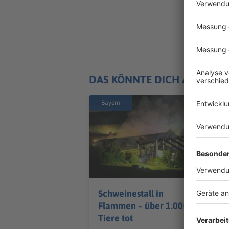
DAS KÖNNTE DICH AUCH IN
Bayern
Schweinestall in
Flammen – über 1.000
Tiere tot