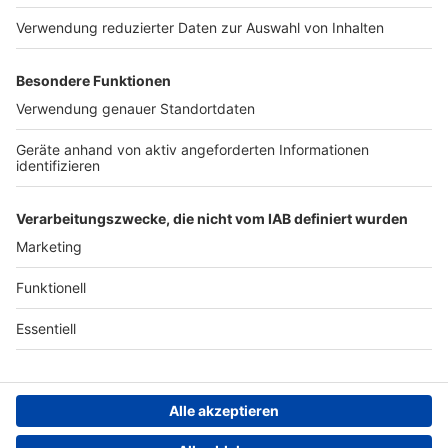
Werben
Archiv
ANTENNE BAYERN GROUP
Stiftung ANTENNE BAYERN
hilft
Teilnahmebedingungen
Grounding Page ANTENNE
BAYERN
Datenschutz­erklärung
Cookie- und Drittanbieter-
einstellungen
Persönliche Datenkontrolle