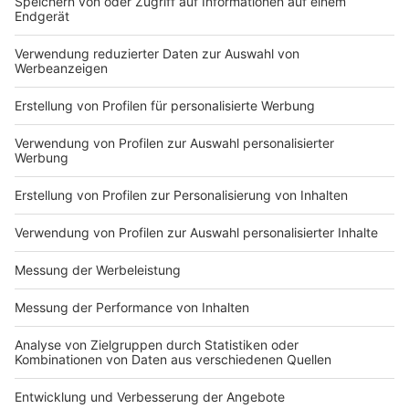
DEINE GEMERKTEN ARTIKEL
Du hast dir noch keine Artikel gemerkt
Markiere sie hierfür mit einem
Impressum
Newsletter
Nutzungsbedingungen
Kontakt
Jobs
Studio-Hotline
Presse
Verkehrs-Hotline