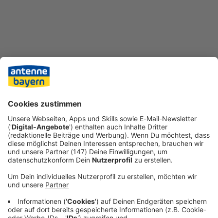
Am Ende erlosch das Feuer von allein, für Polizei und
Feuerwehr ist der Einsatz damit beendet. «Aber es ist
immer noch abgesperrt, ein Sicherheitsdienst ist im
Einsatz», schilderte der Polizeisprecher. «Die
Betreiberfirma kümmert sich jetzt um die Reparatur.»