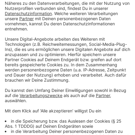
Du möchtest uns etwas sagen?
Studio Hotline
Kontaktformular
Sprachnachricht
© dpa-infocom, dpa:260525-930-126814/1
DAS KÖNNTE DICH AUCH INTERESSIEREN