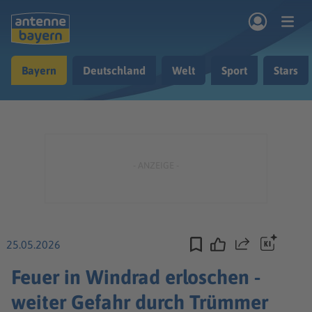
Zum Hauptinhalt springen
Bayern
Deutschland
Welt
Sport
Stars
rogramm
Musik & Radio
Podcasts
Nachrichten
Ratgeber
Kontakt
25.05.2026
Teilen
Feuer in Windrad erloschen -
weiter Gefahr durch Trümmer