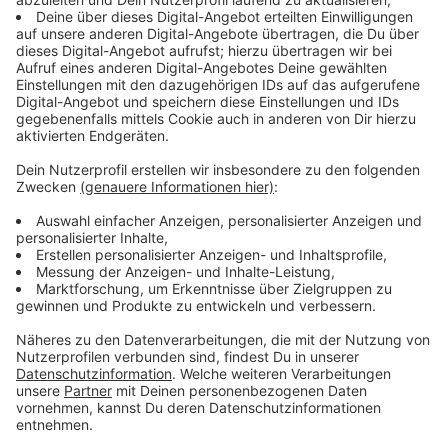
Immer auf dem Laufenden
bleiben!
Verpass' nichts mehr - mit unserem kostenlosen
ANTENNE BAYERN Newsletter. Ob Nachrichten,
Lifestyle oder unsere neuesten Aktionen - wir
informieren dich.
Zum Newsletter anmelden
Du möchtest uns etwas sagen?
Studio Hotline