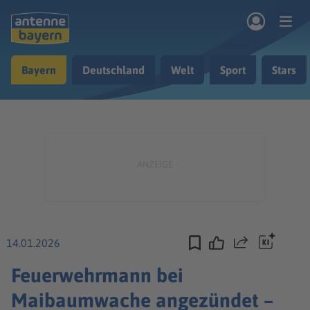
Zum Hauptinhalt springen
Bayern
Deutschland
Welt
Sport
Stars
rogramm
Musik & Radio
Podcasts
Nachrichten
Ratgeber
Kontakt
14.01.2026
Teilen
Feuerwehrmann bei
Maibaumwache angezündet –