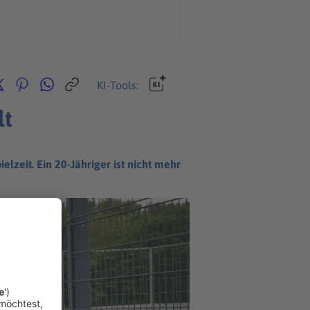
KI-Tools:
lt
elzeit. Ein 20-Jähriger ist nicht mehr