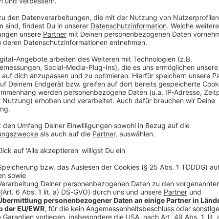
ndesliga aufgenommen. Trainer Heiko Vogel
 Trainingsauftakt. Mit dabei waren auch die
 Routine im Tor weitergeben soll, und der neue
rbeln, Ortag ist als Backup für die neue Nummer 1
 der vergangenen Saison hatten die Franken Talent
pflichtet. Der 18-Jährige ist aktuell bei der U19-
e Franken lange um den Klassenverbleib bangen.
t in der Relegation sichern. In der neuen Saison soll
ler präsentieren.