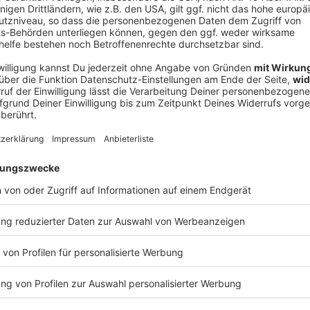
V
Ne
od
t es für die Spielvereinigung dann am Sonntag zum
 folgen fünf weitere Testspiele im Sommer, zwei
piel in der Region statt - in Eltersdorf und Bamberg.
0 Jahre alte Abwehrspieler wechselt in die erste
z absolvierte in den vergangenen beiden Spielzeiten
Verkauf des Talents soll den Fürthern Spekulationen
 Million Euro einbringen.
rt