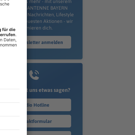
erpass' nichts mehr - mit unserem
kostenlosen ANTENNE BAYERN
wsletter. Ob Nachrichten, Lifestyle
er unsere neuesten Aktionen - wir
informieren dich.
Zum Newsletter anmelden
Du möchtest uns etwas sagen?
Studio Hotline
Kontaktformular