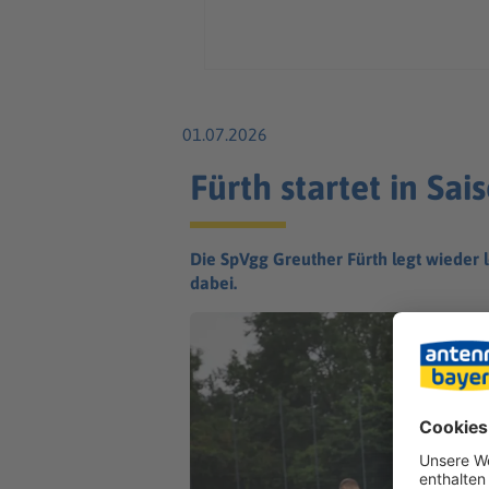
01.07.2026
Fürth startet in Sa
Die SpVgg Greuther Fürth legt wieder lo
dabei.