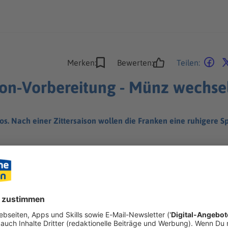
Merken:
Bewerten:
Teilen:
ison-Vorbereitung - Münz wechse
s. Nach einer Zittersaison wollen die Franken eine ruhigere Spi