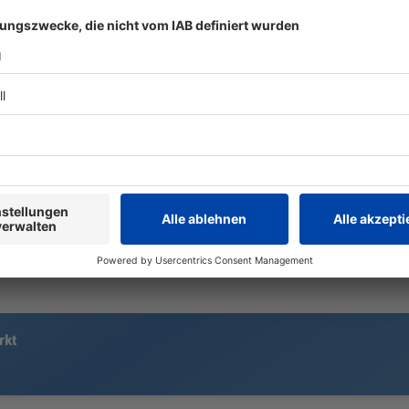
Kein 1860-Sieg zur
Verkehrsunf
Heimpremiere
Straubing
15.000 «Löwen»-Fans sehen eine
Zwei Fahrer 
ereignisreiche Heimpremiere in
Ostbayern m
der Regionalliga: Ein Handelfmeter,
frontal zus
ein sehenswerter Außenrist – und
drittes Auto
am Ende reicht es für 1860
verwickelt.
München doch nicht zum Heimsieg.
rkt