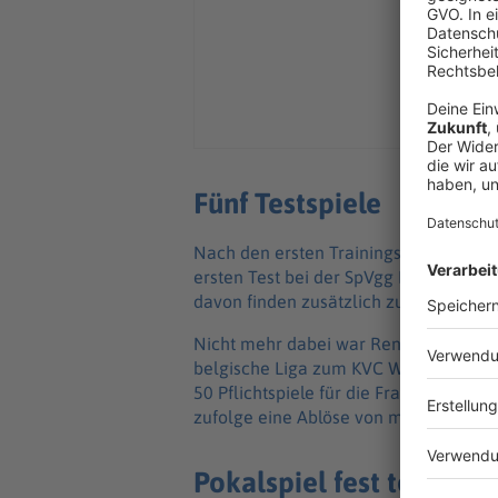
Fünf Testspiele
Nach den ersten Trainingstagen komm
ersten Test bei der SpVgg Bayreuth. Es
davon finden zusätzlich zum Bayreuth-S
Nicht mehr dabei war Reno Münz. Der 2
belgische Liga zum KVC Westerlo. Mün
50 Pflichtspiele für die Franken. Der 
zufolge eine Ablöse von mehr als einer
Pokalspiel fest terminie