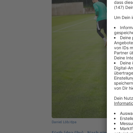
Daniel Löb/dpa
Fürth (dpa/lby) -
Nach einer Zittersais