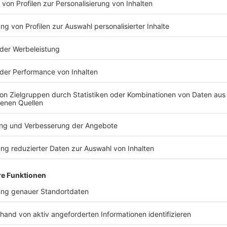
rtet die 2. Bundesliga in die neue Saison. Für das
Serie in den beiden höchsten deutschen Spielklassen.
r Spielvereinigung stattfindet, wird an diesem
es Spielplans bekannt.
 DFB-Pokal ist dagegen schon terminiert. Die Fürther
use auf Ligakonkurrent VfL Bochum.
TERESSIEREN
Bayern
Bayern
Trotz 2:0-Vorsprung:
Fünf Schwer