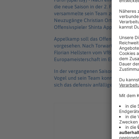
die neue Saison in der 2. Fußball-Bu
versammelte sein Team zum offiziellen
Neuzugänge Christian Ortag, der seine
Offensivspieler Shinta Appelkamp.
Appelkamp soll das Offensivspiel anku
vorgesehen. Nach Torwartproblemen in
Florian Hellstern vom VfB Stuttgart ver
Europameisterschaft im Einsatz.
In der vergangenen Saison mussten di
Vogel und sein Team konnten diesen ers
sich das defensiv anfällige Team stabi