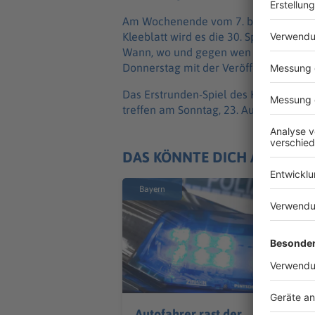
Am Wochenende vom 7. bis 9. August sta
Kleeblatt wird es die 30. Spielzeit in 
Wann, wo und gegen wen der Auftakt de
Donnerstag mit der Veröffentlichung d
Das Erstrunden-Spiel des Kleeblatts im
treffen am Sonntag, 23. August, zu Ha
DAS KÖNNTE DICH AUCH IN
Bayern
Autofahrer rast der