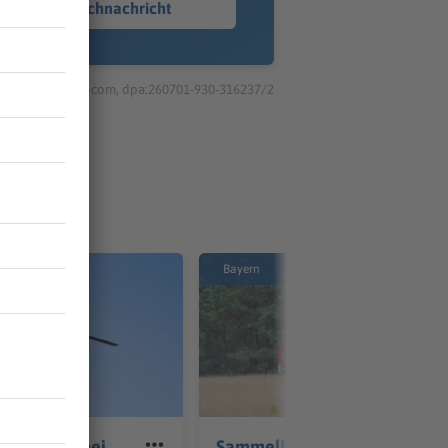
Sprachnachricht
© dpa-infocom, dpa:260701-930-316237/2
Bayern
verletzte bei
Sammelbestellung für