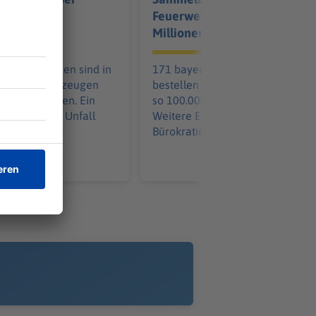
all bei
Feuerwehrautos soll
Millionen sparen
aus Tschechien sind in
171 bayerische Kommunen
it ihren Fahrzeugen
bestellen gemeinsam - und spar
ammengestoßen. Ein
so 100.000 pro Löschfahrzeug.
 wurde in den Unfall
Weitere Einsparungen in der
Bürokratie kommen hinzu.