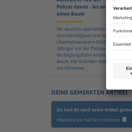
Polizei davon - bis an
einen Baum
Mit deutlich überhöhter
Geschwindigkeit und riskanten
Überholmanövern flüchtet ein 24-
Jähriger vor der Polizei. Die
Verfolgungsfahrt endet an einem
Baum. Die Ermittler bitten Zeugen
um Hinweise.
DEINE GEMERKTEN ARTIKEL
Du hast dir noch keine Artikel geme
Markiere sie hierfür mit einem