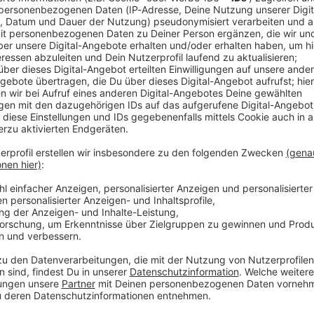
elf Taten vor dem Lüneburger Landgericht, bei denen
nen Baumstamm von Autobahnbrücken in mehreren
. Zum Prozessauftakt räumen beide Angeklagten die
len, ich schäme mich zutiefst», sagte ein 23-Jähriger
 habe zusammen mit dem neun Jahre älteren Thüringer
 getrunken und auch Drogen konsumiert.
t der Rettungssanitäter. Es sei ihnen vorrangig
n. Das habe ihr Selbstwertgefühl gesteigert: «Ich
 in der Haft sei ihm klargeworden, wie gefährlich die
ne man die Fälle nicht. «Ich bin unendlich froh, dass
r für viele Jahre ins Gefängnis gehen werde.