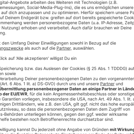
V
Ne
od
 Thüringens erklärte in seiner Einlassung, nichts von
 nur helfen wollen und mit dem Partner einen
Die vorsätzlichen Taten am späten Abend seien von
tets im eigenen Auto unterwegs gewesen sei.
 Verzeihung: «Was passiert ist, erschreckt mich, das
en
ussagen des älteren Angeklagten an, lässt
. Darin reden die Zwei von der Lust am Steinewerfen,
 nehmen.