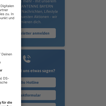
erpass' nichts mehr - mit unserem
kostenlosen ANTENNE BAYERN
wsletter. Ob Nachrichten, Lifestyle
er unsere neuesten Aktionen - wir
informieren dich.
Zum Newsletter anmelden
Du möchtest uns etwas sagen?
Studio Hotline
Kontaktformular