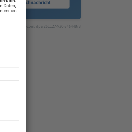
Sprachnachricht
© dpa-infocom, dpa:251127-930-346448/3