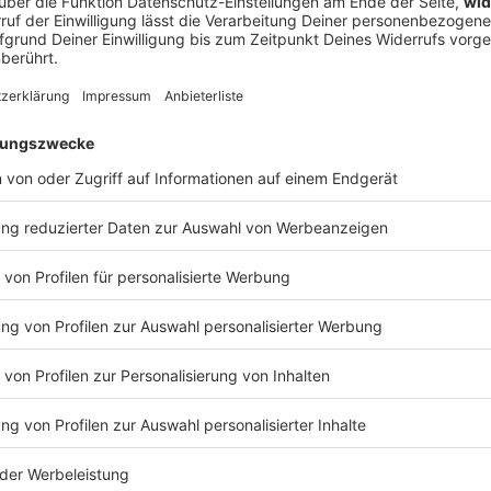
shaft. «Im Falle einer Verurteilung zu versuchtem
 lebenslangen Freiheitsstrafe rechnen», erklärt
 Die Einlassungen könnten den Strafrahmen