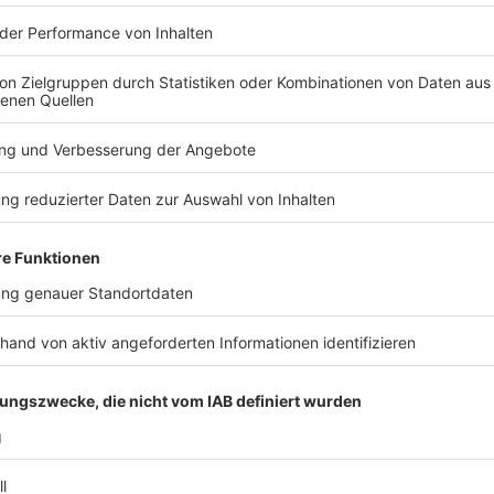
t Heimtücke und niedrige
platte und einen Baumstamm von Autobahnbrücken in
n – teils auch direkt auf vorbeifahrende Fahrzeuge.
rlicher Eingriff in den Straßenverkehr in elf Fällen
kam es «glücklicherweise jedoch nicht zu
schäden und kleinen Verletzungen.
, die Notlagen selbst geschaffen zu haben, dabei
ggründen gehandelt zu haben. Der Staatsanwalt
 An mindestens zehn weiteren Verhandlungstagen sind
 geladen.
 zusammen in Niedersachsen begangen haben. Tatorte
 die A29 bei Großenkneten und die A7 bei Soltau.
en ebenfalls in Niedersachsen, aber auch an der A4
3 bei Eggolsheim (Bayern) zur Last gelegt.
TERESSIEREN