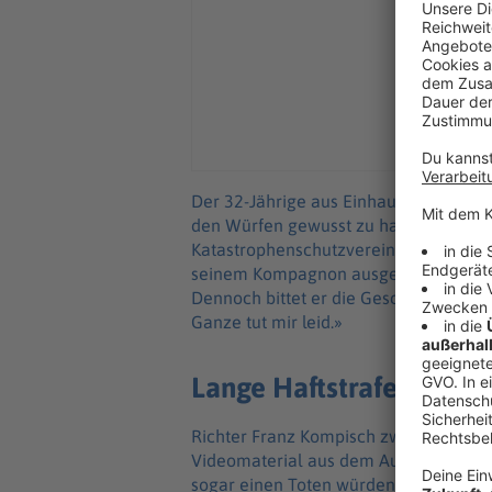
Der 32-Jährige aus Einhausen im Süden
den Würfen gewusst zu haben. Er habe
Katastrophenschutzverein gegründet. 
seinem Kompagnon ausgegangen, der s
Dennoch bittet er die Geschädigten um
Ganze tut mir leid.»
Lange Haftstrafen droh
Richter Franz Kompisch zweifelt die A
Videomaterial aus dem Auto vorspielen
sogar einen Toten würden sie in Kauf