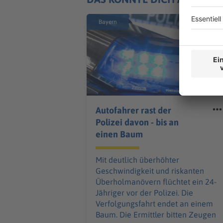
Bayern
Autofahrer rast der
Polizei davon - bis an
einen Baum
Mit deutlich überhöhter
Geschwindigkeit und riskanten
Überholmanövern flüchtet ein 24-
Jähriger vor der Polizei. Die
Verfolgungsfahrt endet an einem
Baum. Die Ermittler bitten Zeugen