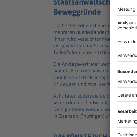
Staatsanwaltschaft sieh
Beweggründe
Die beiden sollen Steine, eine Beton
mehreren Bundesländern geworfen habe
Ihnen wird versuchter Mord sowie gefäh
vorgeworfen. Laut Staatsanwaltschaft 
Todesfällen», sondern blieb bei Sach
Die Anklagevertreter werfen ihnen vor
heimtückisch und aus niedrigen Bewe
spricht von selbstsüchtigen Motiven.
27 Zeugen und zwei Sachverständige
Acht Taten sollen die beiden Männer
waren demnach etwa die A1 in Elsdorf,
Dem jüngeren werden noch weitere Tat
in Eisenach (Thüringen) und an der A7
DAS KÖNNTE DICH AUCH IN