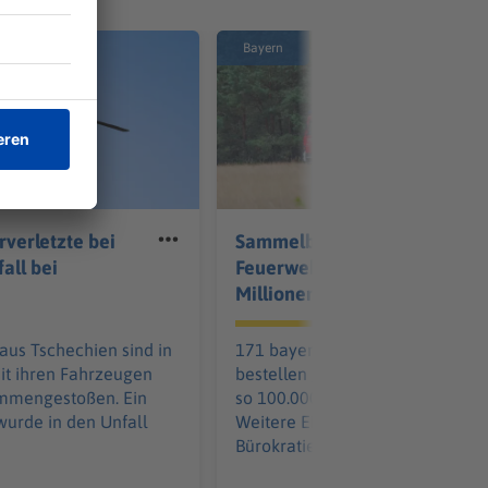
Bayern
verletzte bei
Sammelbestellung für
all bei
Feuerwehrautos soll
Millionen sparen
aus Tschechien sind in
171 bayerische Kommunen
it ihren Fahrzeugen
bestellen gemeinsam - und spar
ammengestoßen. Ein
so 100.000 pro Löschfahrzeug.
 wurde in den Unfall
Weitere Einsparungen in der
Bürokratie kommen hinzu.