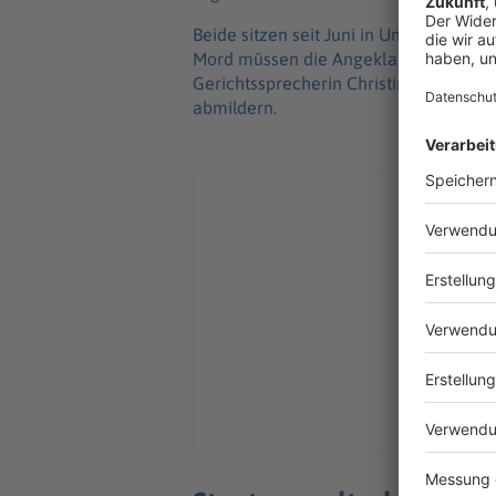
Beide sitzen seit Juni in Untersuchung
Mord müssen die Angeklagten mit einer
Gerichtssprecherin Christina Edinger.
abmildern.