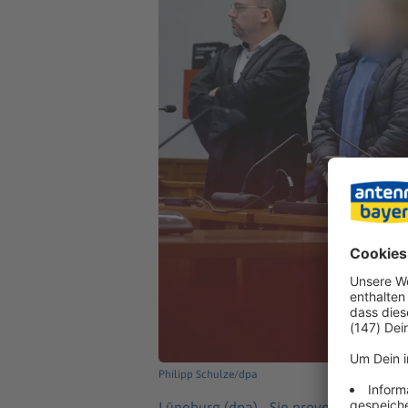
Philipp Schulze/dpa
Lüneburg (dpa) -
Sie provozierten Unfä