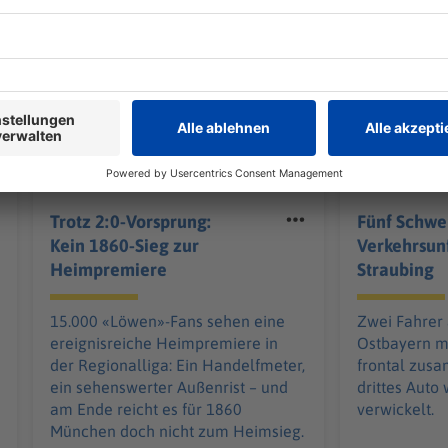
Bayern
Bayern
Trotz 2:0-Vorsprung:
Fünf Schwer
Kein 1860-Sieg zur
Verkehrsunf
Heimpremiere
Straubing
15.000 «Löwen»-Fans sehen eine
Zwei Fahrer 
ereignisreiche Heimpremiere in
Ostbayern m
der Regionalliga: Ein Handelfmeter,
frontal zus
ein sehenswerter Außenrist – und
drittes Auto
am Ende reicht es für 1860
verwickelt.
München doch nicht zum Heimsieg.