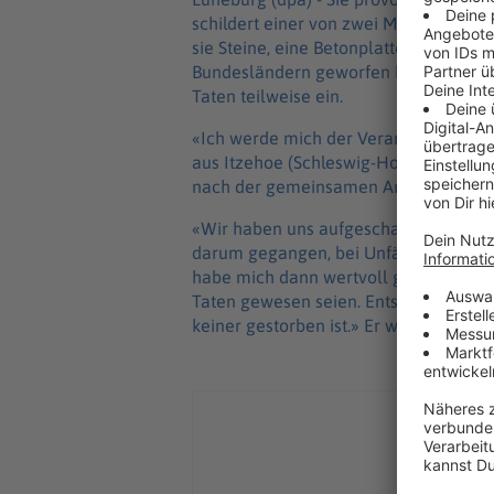
schildert einer von zwei Männern die 
sie Steine, eine Betonplatte und ei
Bundesländern geworfen haben sollen
Taten teilweise ein.
«Ich werde mich der Verantwortung stel
aus Itzehoe (Schleswig-Holstein). Er
nach der gemeinsamen Arbeit Alkohol
«Wir haben uns aufgeschaukelt», erklär
darum gegangen, bei Unfällen zu helfe
habe mich dann wertvoll gefühlt». Erst
Taten gewesen seien. Entschuldigen kön
keiner gestorben ist.» Er wisse, dass e