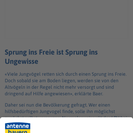
Sprung ins Freie ist Sprung ins
Ungewisse
«Viele Jungvögel retten sich durch einen Sprung ins Freie.
Doch sobald sie am Boden liegen, werden sie von den
Altvögeln in der Regel nicht mehr versorgt und sind
dringend auf Hilfe angewiesen», erklärte Baer.
Daher sei nun die Bevölkerung gefragt. Wer einen
hilfsbedürftigen Jungvogel finde, solle ihn möglichst
zunächst selbst versorgen. Normalerweise rät der LBV bei
diesen Arten, die Tiere schnell in fachkundige Hände oder
eine Auffangstation zu bringen - denn das Aufpäppeln von