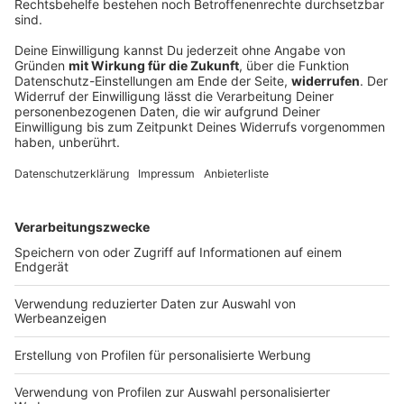
Hohe Wellen auf Bodensee - Frau fällt von
Motorboot
Nach einem Unwetter suchen rund 200 Einsatzkräfte
den Bodensee nach einer Frau ab. Was hinter der
großen Suchaktion steckt.
DEINE GEMERKTEN ARTIKEL
Du hast dir noch keine Artikel gemerkt
Markiere sie hierfür mit einem