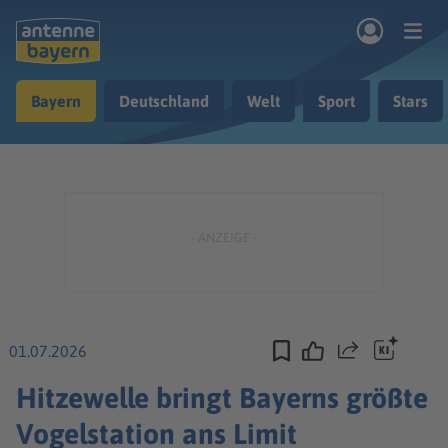
Zum Hauptinhalt springen
Bayern
Deutschland
Welt
Sport
Stars
rogramm
Musik & Radio
Podcasts
Nachrichten
Ratgeber
Kontakt
01.07.2026
Teilen
Hitzewelle bringt Bayerns größte
Vogelstation ans Limit