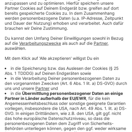
Kontaktformular
Sprachnachricht
© dpa-infocom, dpa:260701-930-316364/1
DAS KÖNNTE DICH AUCH INTERESSIEREN
Bayern