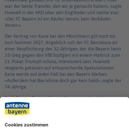
war der beste Transfer, den wir je gemacht haben», sagte
Hoeneß in der ARD über den Engländer und stellte klar:
«Der FC Bayern ist ein Käufer-Verein, kein Verkäufer-
Verein.»
Der Vertrag von Kane bei den Münchnern gilt noch bis
zum Sommer 2027. Angeblich soll der FC Barcelona an
einer Verpflichtung des 32-Jährigen, der die Bayern beim
3:0-Sieg gegen den VfB Stuttgart mit einem Hattrick zum
21. Pokal-Triumph schoss, interessiert sein. Hoeneß
reagierte gelassen auf entsprechende Spekulationen.
Kane werde auf jeden Fall bei den Bayern bleiben.
«Außerdem hat Barcelona doch gar kein Geld», sagte der
74-Jährige.
Auch Bayern-Trainer Vincent Kompany schwelgte in
Superlativen. «Er ist beeindruckend. Es ist nicht nur seine
überragende Qualität, sondern auch seine Persönlichkeit
für die Gruppe. Keine Ahnung, wie man so viele Tore in
seiner Karriere schießen kann und dann trotzdem dasteht