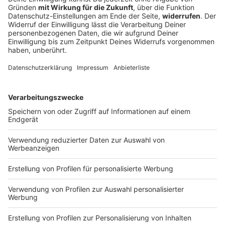
Europaweit gesuchter mutmaßlicher
Drogenhändler gefasst
Die Bundespolizei kontrolliert ein Auto an der
deutschen Grenze. Dabei geht ihr ein Mann ins Netz,
der Cannabis im Wert von 1,5 Millionen Euro in
Umlauf gebracht haben soll.
DEINE GEMERKTEN ARTIKEL
Du hast dir noch keine Artikel gemerkt
Markiere sie hierfür mit einem