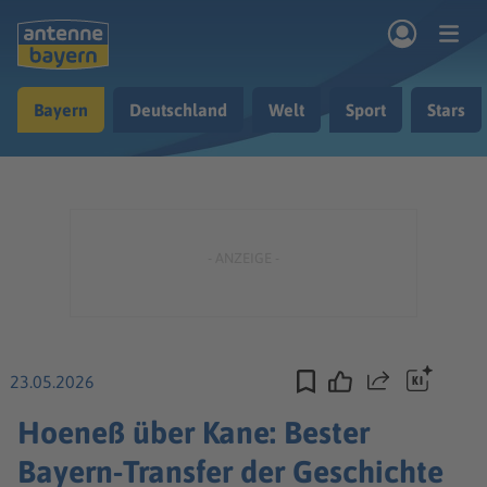
Zum Hauptinhalt springen
Bayern
Deutschland
Welt
Sport
Stars
rogramm
Musik & Radio
Podcasts
Nachrichten
Ratgeber
Kontakt
23.05.2026
Teilen
Hoeneß über Kane: Bester
Bayern-Transfer der Geschichte