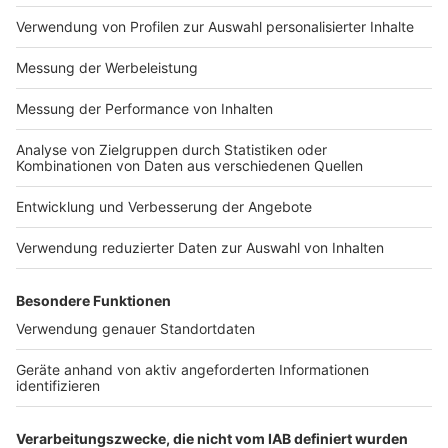
Impressum
Newsletter
Nutzungsbedingungen
Kontakt
Jobs
Studio-Hotline
Presse
Verkehrs-Hotline
Werben
Archiv
ANTENNE BAYERN GROUP
Stiftung ANTENNE BAYERN
hilft