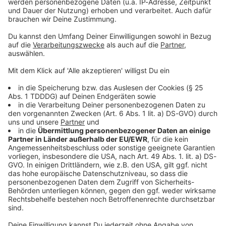
Sprachnachricht
© dpa-infocom, dpa:260523-930-121880/1
DAS KÖNNTE DICH AUCH INTERESSIEREN
Bayern