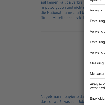
auf keinen Fall da verbrennen, weil er 
Impulse geben und nicht so Führungssp
die Nationalmannschaft braucht Führ
für die Mittelfeldzentrale ist der «Ba
Nagelsmann reagierte darauf gelassen.
dass er weiß, was sein Job ist und er d