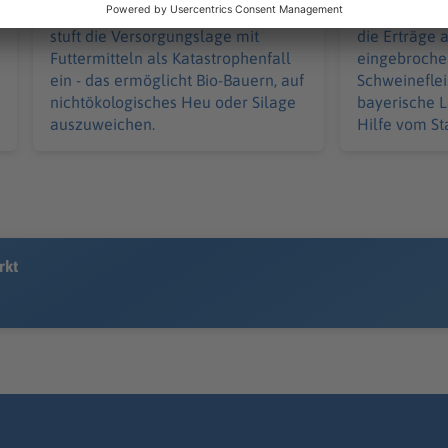
Das Landwirtschaftsministerium
Hitze und T
stuft die Versorgungslage mit
die Erträge 
Futtermitteln als Katastrophenfall
eingebrochen
ein - das ermöglicht Bio-Bauern, auf
Schweinefle
nichtökologisches Heu oder Silage
bayerische L
auszuweichen.
Hilfe vom St
rkt