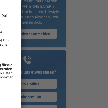
erpass' nichts mehr - mit unserem
kostenlosen ANTENNE BAYERN
wsletter. Ob Nachrichten, Lifestyle
er unsere neuesten Aktionen - wir
informieren dich.
Zum Newsletter anmelden
Du möchtest uns etwas sagen?
Studio Hotline
Kontaktformular