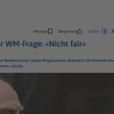
Merken:
Bewerten:
Teilen:
r WM-Frage: «Nicht fair»
 Bundestrainer Julian Nagelsmann diskutiert. Uli Hoeneß erneue
ennen» würde.