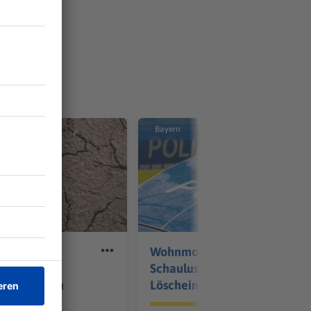
Bayern
ckert
Wohnmobil brennt –
 Zügel für
Schaulustige filmt
gene Bauern
Löscheinsatz