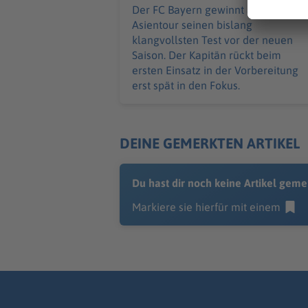
Der FC Bayern gewinnt auf der
Asientour seinen bislang
klangvollsten Test vor der neuen
Saison. Der Kapitän rückt beim
ersten Einsatz in der Vorbereitung
erst spät in den Fokus.
DEINE GEMERKTEN ARTIKEL
Du hast dir noch keine Artikel geme
Markiere sie hierfür mit einem