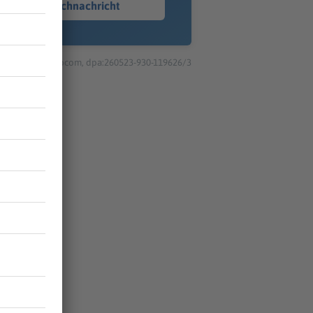
Sprachnachricht
© dpa-infocom, dpa:260523-930-119626/3