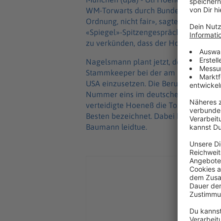
WM-Torwarts durch Bundestrainer Jul
Ordnung, nicht fair», sagte der 74 Ja
«Spiegel»-Spitzengespräch. Es sei ein
zu verkünden, dass der Hoffenheimer 
Nagelsmann plant jetzt, den derzeit v
Stammkeeper bei der am 11. Juni be
USA einzusetzen. Die Berufung Neuers
Nummer eins im deutschen Tor hatten f
verteidigte Hoeneß die Torhüter-Reihe
Besten bezeichnet. Dabei hatte er ab
Baumann leidtue.