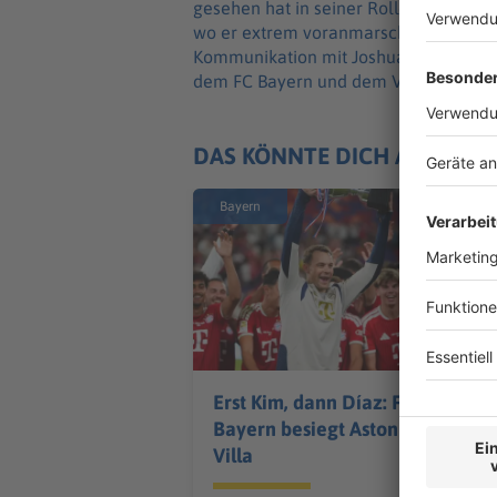
gesehen hat in seiner Rolle bei der E
wo er extrem voranmarschiert ist als F
Kommunikation mit Joshua», sagte der
dem FC Bayern und dem VfB Stuttgart 
DAS KÖNNTE DICH AUCH IN
Bayern
Erst Kim, dann Díaz: FC
Bayern besiegt Aston
Villa