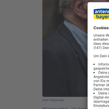
Sven Hoppe/dpa
München (dpa) -
Uli Hoeneß hat die 