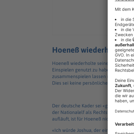
Hoeneß wiederholt: Tea
Hoeneß wiederholte seine Kritik an N
Einspielen genutzt zu haben. «Man hätt
zusammenspielen lassen müssen, um sie
Dies sei keine persönliche, sondern «s
Der deutsche Kader sei «gut, aber nic
der Nationalelf als Rechtsverteidiger
aufläuft, ist für Hoeneß nicht nachvoll
«Ich würde Joshua, der eine überragen