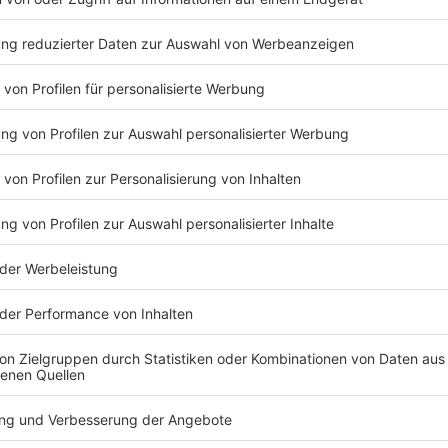
als rechter Verteidiger dem Spiel nicht so viele
ieler sein kann, wie er das beim FC Bayern ist – und
ungsspieler», sagte Hoeneß. Seine Wunschbesetzung
yern-Block» mit Kimmich und Aleksandar Pavlovic.
 «Wichtig ist, was ich mit Joshua bespreche, und
amit fein ist. Und das ist er. Wenn man seinen Einfluss