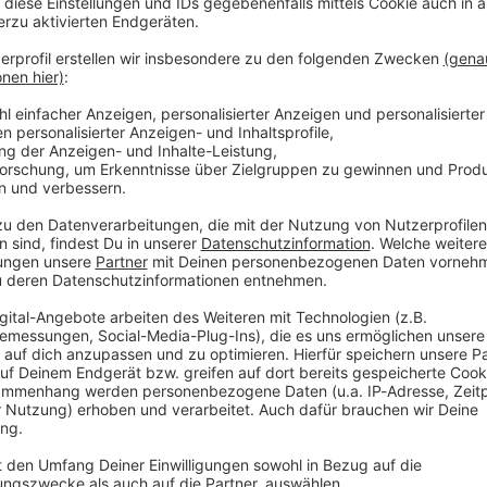
ian Nagelsmann bemängelt. «Das war nicht in
hre alte Ehrenpräsident des FC Bayern München im
 Fehler gewesen, bereits im Frühjahr die Entscheidung
Oliver Baumann die Nummer eins im DFB-Tor sei.
erletzten Bayern-Kapitän Manuel Neuer als
ginnenden WM-Endrunde in Kanada, Mexiko und den
 und die Rückstufung von Baumann als vorheriger
ür reichlich Diskussionen gesorgt. Sportlich
nfolge. Schon vor einer Woche hatte er Neuer als den
er auch gesagt, dass ihm der Hoffenheimer Keeper