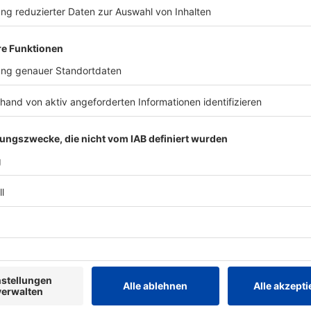
M und im WM-Qualifikationsspiel gegen die Slowakei,
ührungsspieler, bin ich sehr fein mit meiner
 Bundestrainer vor dem DFB-Pokalfinale zwischen
am Sky-Mikrofon.
TERESSIEREN
Bayern
Bayern
Bayern lockert wegen
Freistaat lo
Dürre Regeln für Bio-
finanzielle
Tierhaltung
angeschla