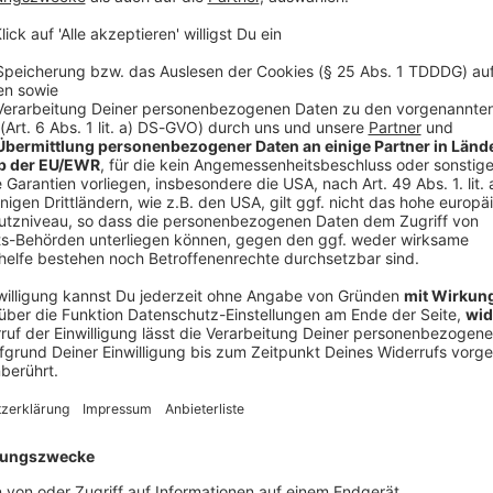
V
Ne
od
m hätte sich einspielen müssen
agelsmann, die vergangenen Länderspiele nicht zum
e eine Mannschaft drei-, vier-, fünfmal
 zu einer Einheit zu formen», sagte der 74-Jährige.
achlich-fachliche Kritik», befand Hoeneß.
ht Weltklasse». Dass DFB-Kapitän Joshua Kimmich in
 und nicht wie beim FC Bayern München im Mittelfeld
ziehbar.
de Saison im Mittelfeld des FC Bayern gespielt hat,