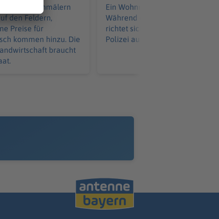
rockenheit schmälern
Ein Wohnmobil gerät in Brand.
auf den Feldern,
Während die Feuerwehr löscht,
e Preise für
richtet sich die Aufmerksamkeit 
isch kommen hinzu. Die
Polizei auf eine Zuschauerin.
andwirtschaft braucht
aat.