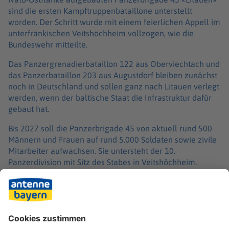
sind die ersten Kampftruppenbataillone unterstellt
worden. Der Schritt wurde mit einem feierlichen Appell im
unterfränkischen Veitshöchheim vollzogen, wie die
Bundeswehr mitteilte.
Das Panzergrenadierbataillon 122 aus Oberviechtach und
das Panzerbataillon 203 aus Augustdorf bleiben zunächst
noch in Deutschland und sollen ganz nach Litauen verlegt
werden, wenn der baltische Staat die Infrastruktur dafür
gebaut hat.
Bis 2027 soll die Panzerbrigade 45 von aktuell rund 500
Männern und Frauen auf rund 5.000 Soldaten sowie zivile
Mitarbeiter aufwachsen. Sie untersteht der 10.
Panzerdivision mit Sitz des Stabes in Veitshöchheim.
Verteidigungsminister Boris Pistorius hatte am Montag in
Berlin gesagt, er erwarte schnelle Fortschritte bei der
Stationierung der Panzerbrigade. «Sie wird in den
kommenden Monaten in großen Schritten aufwachsen»,
sagte der SPD-Politiker beim Antrittsbesuch des neuen