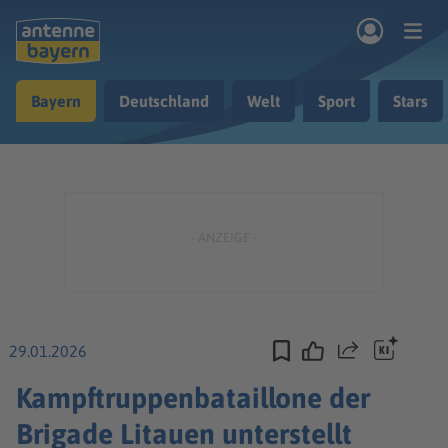
Zum Hauptinhalt springen
Bayern
Deutschland
Welt
Sport
Stars
rogramm
Musik & Radio
Podcasts
Nachrichten
Ratgeber
Kontakt
29.01.2026
Teilen
Kampftruppenbataillone der
Brigade Litauen unterstellt