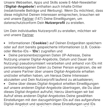
litauischen Verteidigungsministers Robertas Kaunas in
Berlin.