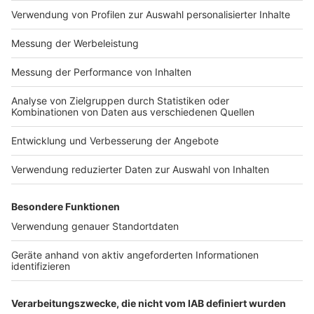
Impressum
Newsletter
Nutzungsbedingungen
Kontakt
Jobs
Studio-Hotline
Presse
Verkehrs-Hotline
Werben
Archiv
ANTENNE BAYERN GROUP
Stiftung ANTENNE BAYERN
hilft
Teilnahmebedingungen