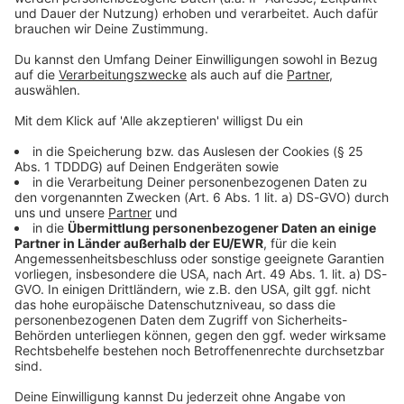
Sprachnachricht
© dpa-infocom, dpa:260129-930-615765/1
DAS KÖNNTE DICH AUCH INTERESSIEREN
Bayern