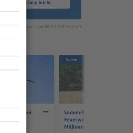
Sprachnachricht
© dpa-infocom, dpa:260707-930-344301/1
Bayern
verletzte bei
Sammelbestellung für
all bei
Feuerwehrautos soll
Millionen sparen