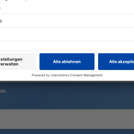
15.000 «Löwen»-Fans sehen eine
Zwei Fahrer 
ereignisreiche Heimpremiere in
Ostbayern m
der Regionalliga: Ein Handelfmeter,
frontal zus
ein sehenswerter Außenrist – und
drittes Auto
am Ende reicht es für 1860
verwickelt.
München doch nicht zum Heimsieg.
rkt