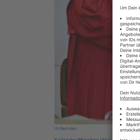
Uli Deck/dpa
Karlsruhe/München (dpa) -
Das Bundes