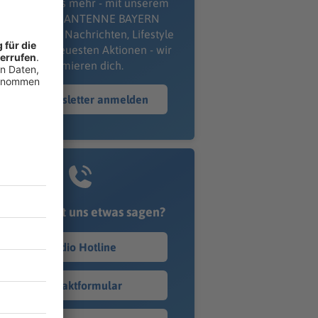
erpass' nichts mehr - mit unserem
kostenlosen ANTENNE BAYERN
wsletter. Ob Nachrichten, Lifestyle
er unsere neuesten Aktionen - wir
informieren dich.
Zum Newsletter anmelden
Du möchtest uns etwas sagen?
Studio Hotline
Kontaktformular