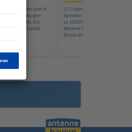
aus Tschechien sind in
171 bayerische Kommunen
it ihren Fahrzeugen
bestellen gemeinsam - und spar
ammengestoßen. Ein
so 100.000 pro Löschfahrzeug.
 wurde in den Unfall
Weitere Einsparungen in der
Bürokratie kommen hinzu.