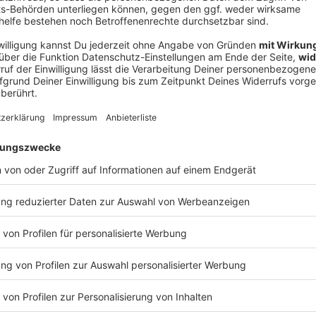
V
Ne
od
 und Grünen hatten 2018 einen Antrag auf abstrakte
uf Prüfung der Normen auf ihre Verfassungsmäßigkeit.
er Verfassungsbeschwerde der Gesellschaft für
s «NoPAG» verhandelt. Laut dem Bündnis diente
 gefasste Polizeigesetze in anderen Bundesländern
ender sei es, dass gerade dieses Gesetz nun auf den