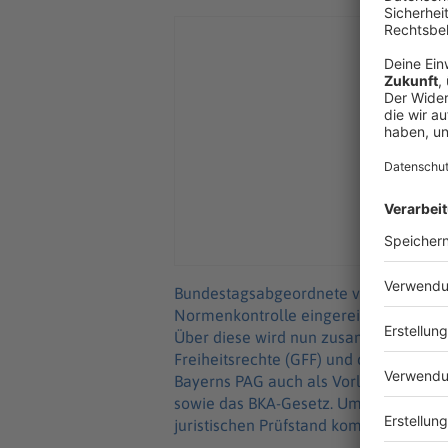
Bundestagsabgeordnete von FDP, Linke
Normenkontrolle eingereicht - also a
Über diese wird nun zusammen mit ein
Freiheitsrechte (GFF) und dem Bündni
Bayerns PAG auch als Vorlage für neu
sowie das BKA-Gesetz. Umso entscheid
juristischen Prüfstand komme.