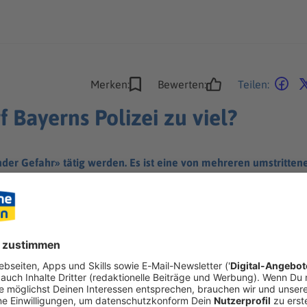
Merken:
Bewerten:
Teilen:
f Bayerns Polizei zu viel?
nder Gefahr» tätig werden. Es ist eine von mehreren umstritte
 nun gespannt nach Karlsruhe.