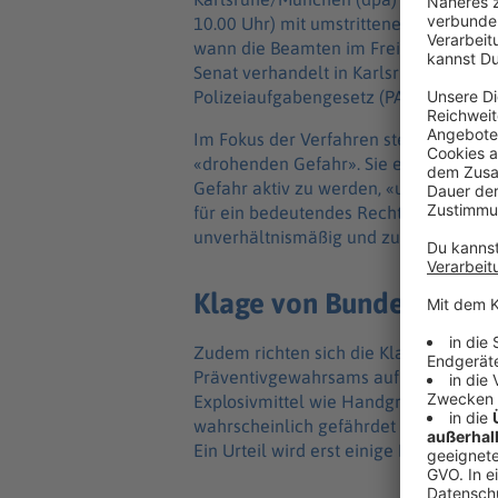
10.00 Uhr) mit umstrittenen Befugnisse
wann die Beamten im Freistaat tätig w
Senat verhandelt in Karlsruhe über z
Polizeiaufgabengesetz (PAG). (Az. 1 B
Im Fokus der Verfahren steht unter a
«drohenden Gefahr». Sie erlaubt es de
Gefahr aktiv zu werden, «um den Sach
für ein bedeutendes Rechtsgut zu verh
unverhältnismäßig und zu unbestimmt
Klage von Bundestagsa
Zudem richten sich die Klagen in Karl
Präventivgewahrsams auf insgesamt zw
Explosivmittel wie Handgranaten auch
wahrscheinlich gefährdet werden. Für 
Ein Urteil wird erst einige Monate spä