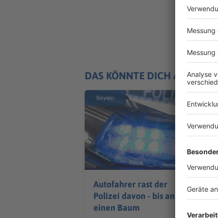
DAS KÖNNTE DICH AUCH IN
Bayern
Autofahrer rast der
Polizei davon - bis an
einen Baum