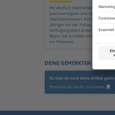
Mit deutlich überhöhter
Geschwindigkeit und riskanten
Überholmanövern flüchtet ein 24-
Jähriger vor der Polizei. Die
Verfolgungsfahrt endet an einem
Baum. Die Ermittler bitten Zeugen
um Hinweise.
DEINE GEMERKTEN ARTIKEL
Du hast dir noch keine Artikel geme
Markiere sie hierfür mit einem