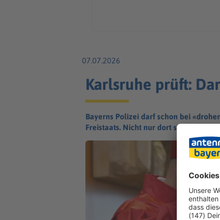
07.07.2026
Karlsruhe prüft: Dar
Bayerns Polizei darf schon bei «drohe
Freistaats. Nicht nur dort schaut man