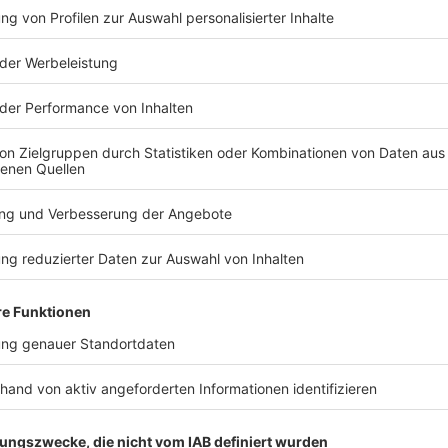
TERESSIEREN
Bayern
Bayern
Trotz 2:0-Vorsprung:
Fünf Schwer
Kein 1860-Sieg zur
Verkehrsunf
Heimpremiere
Straubing