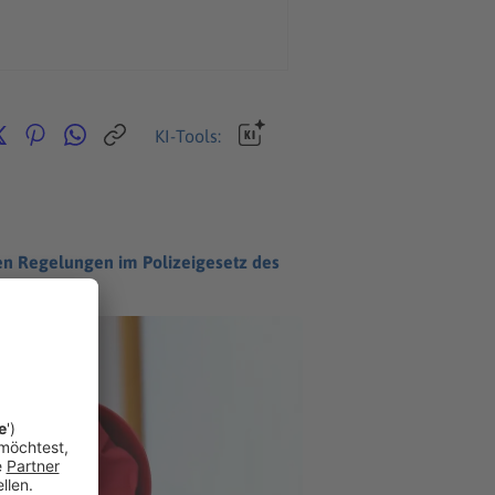
KI-Tools:
nen Regelungen im Polizeigesetz des