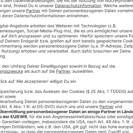
n der bayerischen Polizei. Es geht um die Frage,
erden dürfen - und mit welchen Mitteln. Der Erste
wei Klagen gegen Regelungen in Bayerns
vF 1/18; 1 BvR 2271/18)
nderem die im PAG enthaltene Schwelle der
n bayerischen Beamten, bereits vor einer konkreten
verhalt aufzuklären und die Entstehung einer Gefahr
indern». Die Kläger halten diese Regelung für
.
bgeordneten
sruhe gegen die Verlängerung des polizeilichen
ei Monate sowie gegen die Möglichkeit der Polizei,
 dann einzusetzen, wenn Unbeteiligte hoch
Mittwoch ist ein zweiter Verhandlungstag angesetzt.
ter erwartet.