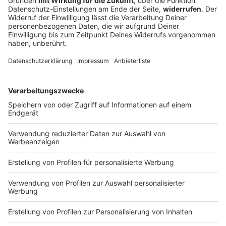
Arbeit»
Ein Tabellenziel hat der 1. FC Nürnberg öffentlich
nicht ausgegeben. Geht es nach Trainer-Urgestein
Friedhelm Funkel, führt der Weg von Miroslav Klose
und den Franken ganz nach oben.
DEINE GEMERKTEN ARTIKEL
Du hast dir noch keine Artikel gemerkt
Markiere sie hierfür mit einem