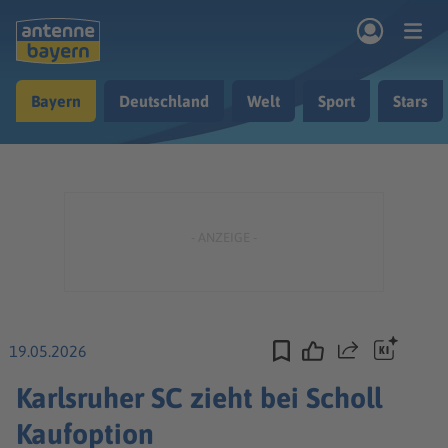
Zum Hauptinhalt springen
Bayern
Deutschland
Welt
Sport
Stars
rogramm
Musik & Radio
Podcasts
Nachrichten
Ratgeber
Kontakt
19.05.2026
Teilen
Karlsruher SC zieht bei Scholl
Kaufoption