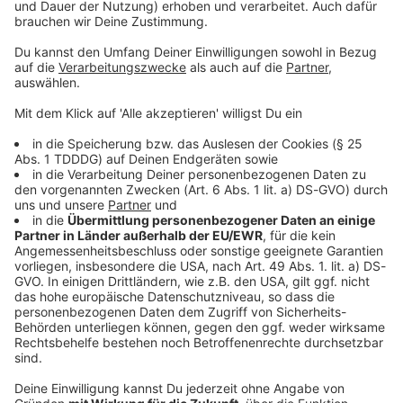
Sprachnachricht
© dpa-infocom, dpa:260519-930-102222/1
DAS KÖNNTE DICH AUCH INTERESSIEREN
Bayern
Funkel schwärmt von Klose: «Wahnsinnig gute