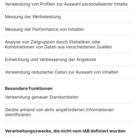
Impressum
Newsletter
Nutzungsbedingungen
Kontakt
Jobs
Studio-Hotline
Presse
Verkehrs-Hotline
Werben
Archiv
ANTENNE BAYERN GROUP
Stiftung ANTENNE BAYERN
hilft
Teilnahmebedingungen