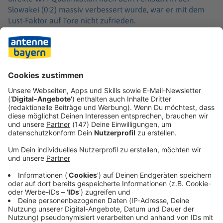
Slowakei (0:2) massiv verbessert wurde, war er mit dem
Lust-Faktor auf Tore nicht zufrieden.
«Ein bisschen zu träge», sei das Spiel gewesen, «ein
bisschen zu viele Kontakte, ein bisschen zu viel so die
Sucht nach Kontrolle, sage ich mal», konstatierte der
Bundestrainer. In Luxemburg soll sein Team auch ohne
Antreiber Kimmich entfesselt auftreten.