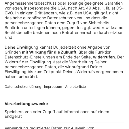
Bayern zahlt rund 360 Millionen Euro an
Microsoft
Bayerns Verwaltung arbeitet meist mit Software des
US-Giganten Microsoft. Das wirft nicht nur Fragen zur
digitalen Souveränität auf. Neue Zahlen zeigen auch,
wie viel Geld der Freistaat dafür ausgibt.
DEINE GEMERKTEN ARTIKEL
Du hast dir noch keine Artikel gemerkt