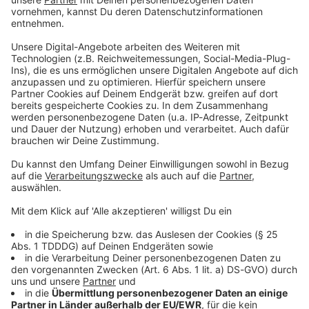
Du möchtest uns etwas sagen?
Studio Hotline
Kontaktformular
Sprachnachricht
© dpa-infocom, dpa:251113-930-287054/5
DAS KÖNNTE DICH AUCH INTERESSIEREN
Bayern