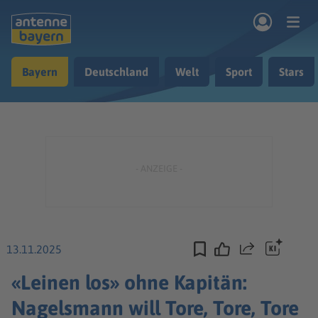
Zum Hauptinhalt springen
Bayern
Deutschland
Welt
Sport
Stars
rogramm
Musik & Radio
Podcasts
Nachrichten
Ratgeber
Kontakt
13.11.2025
Teilen
«Leinen los» ohne Kapitän:
Nagelsmann will Tore, Tore, Tore