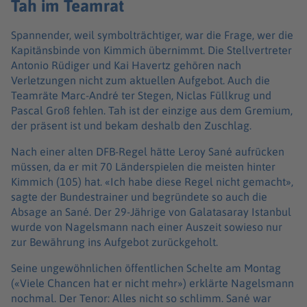
Tah im Teamrat
Spannender, weil symbolträchtiger, war die Frage, wer die
Kapitänsbinde von Kimmich übernimmt. Die Stellvertreter
Antonio Rüdiger und Kai Havertz gehören nach
Verletzungen nicht zum aktuellen Aufgebot. Auch die
Teamräte Marc-André ter Stegen, Niclas Füllkrug und
Pascal Groß fehlen. Tah ist der einzige aus dem Gremium,
der präsent ist und bekam deshalb den Zuschlag.
Nach einer alten DFB-Regel hätte Leroy Sané aufrücken
müssen, da er mit 70 Länderspielen die meisten hinter
Kimmich (105) hat. «Ich habe diese Regel nicht gemacht»,
sagte der Bundestrainer und begründete so auch die
Absage an Sané. Der 29-Jährige von Galatasaray Istanbul
wurde von Nagelsmann nach einer Auszeit sowieso nur
zur Bewährung ins Aufgebot zurückgeholt.
Seine ungewöhnlichen öffentlichen Schelte am Montag
(«Viele Chancen hat er nicht mehr») erklärte Nagelsmann
nochmal. Der Tenor: Alles nicht so schlimm. Sané war