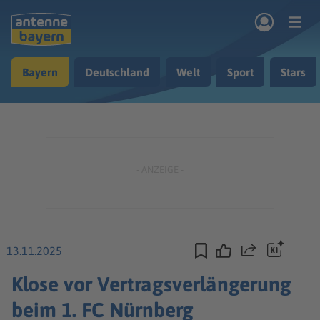
Zum Hauptinhalt springen
Bayern
Deutschland
Welt
Sport
Stars
rogramm
Musik & Radio
Podcasts
Nachrichten
Ratgeber
Kontakt
13.11.2025
Teilen
Klose vor Vertragsverlängerung
beim 1. FC Nürnberg