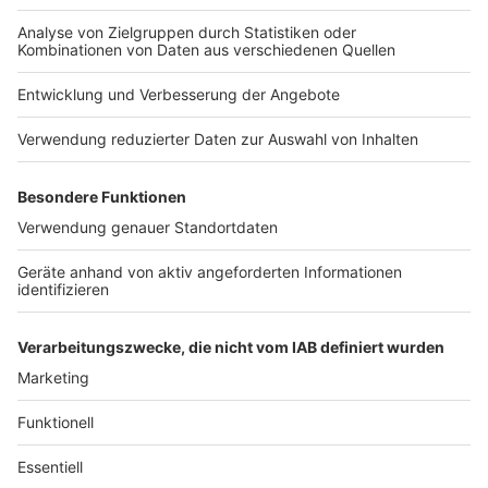
Nutzungsbedingungen
Kontakt
Jobs
Studio-Hotline
Presse
Verkehrs-Hotline
Werben
Archiv
ANTENNE BAYERN GROUP
Stiftung ANTENNE BAYERN
hilft
Teilnahmebedingungen
Grounding Page ANTENNE
BAYERN
Datenschutz­erklärung