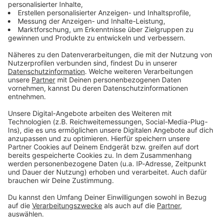
Zum Newsletter anmelden
Du möchtest uns etwas sagen?
Studio Hotline
Kontaktformular
Sprachnachricht
© dpa-infocom, dpa:251113-930-287210/1