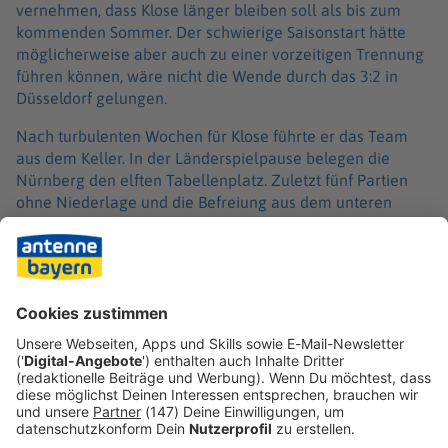
vernehmen, dass Klose länger bleiben soll als bis zum
kommenden Sommer. Der schwierige Saisonstart hätte
möglicherweise aber auch zu einer vorzeitigen Trennung
führen können, wäre nicht die Wende durch das 3:2 in
Düsseldorf gelungen.
Nach turbulenten Wochen für Klose führte er das Team
aus dem Keller. In der Länderspielpause belegen die
Nürnberg den elften Tabellenplatz. Zuletzt fünf Partien
ohne Niederlage und die Befreiung aus dem unteren
Tabellendrittel stärkten die Position des früheren
Nationalspielers.
Klose würde bei einer Vertragsverlängerung wie zuletzt
Robert Klauß (30. Juli 2020 bis 02. Oktober 2022) der erste
Coach, der zwei Spielzeiten im «Club»-Traineramt schafft.