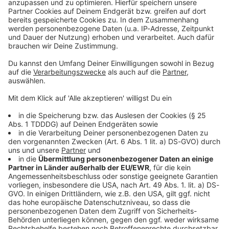
Sprachnachricht
© dpa-infocom, dpa:260709-930-357078/1
DAS KÖNNTE DICH AUCH INTERESSIEREN
Bayern