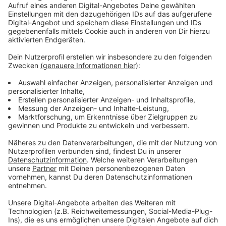
Immer auf dem Laufenden
bleiben!
Verpass' nichts mehr - mit unserem kostenlosen
ANTENNE BAYERN Newsletter. Ob Nachrichten,
Lifestyle oder unsere neuesten Aktionen - wir
informieren dich.
Zum Newsletter anmelden
Du möchtest uns etwas sagen?
Studio Hotline
Kontaktformular