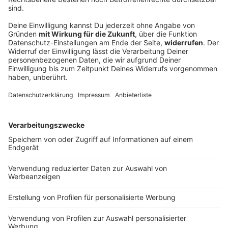
Deutscher Radiopreis 2026: ANTENNE
BAYERN nominiert!
Azubi Basti aus „Guten Morgen Bayern“ ist für den
Deutschen Radiopreis 2026 in der Kategorie „Bester
Newcomer“ nominiert. Wie der gebürtige Oberbayer
den Sprung vom Spargelstand ins Radiostudio
geschafft hat, lest ihr hier.
DEINE GEMERKTEN ARTIKEL
Du hast dir noch keine Artikel gemerkt
Markiere sie hierfür mit einem