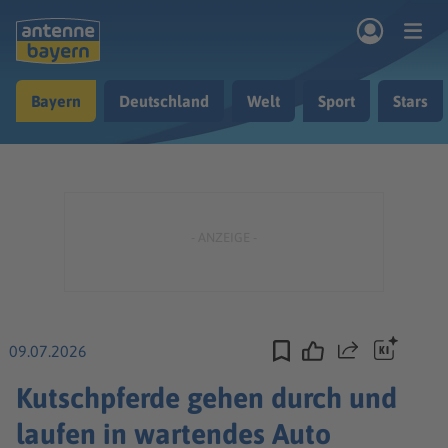
Zum Hauptinhalt springen
Bayern
Deutschland
Welt
Sport
Stars
rogramm
Musik & Radio
Podcasts
Nachrichten
Ratgeber
Kontakt
09.07.2026
Teilen
Kutschpferde gehen durch und
laufen in wartendes Auto