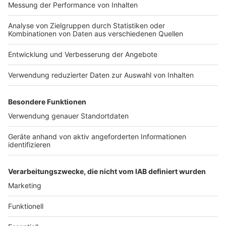
Nutzungsbedingungen
Kontakt
Jobs
Studio-Hotline
Presse
Verkehrs-Hotline
Werben
Archiv
ANTENNE BAYERN GROUP
Stiftung ANTENNE BAYERN
hilft
Teilnahmebedingungen
Grounding Page ANTENNE
BAYERN