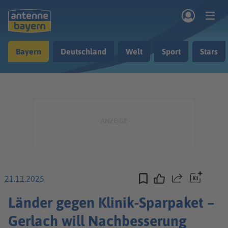
Zum Hauptinhalt springen
Bayern
Deutschland
Welt
Sport
Stars
rogramm
Musik & Radio
Podcasts
Nachrichten
Ratgeber
Kontakt
21.11.2025
Teilen
Länder gegen Klinik-Sparpaket –
Gerlach will Nachbesserung