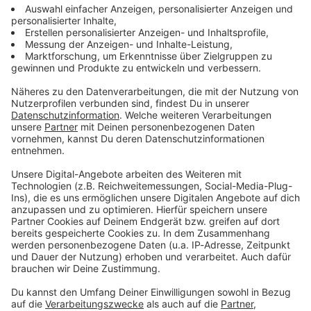
informieren dich.
Zum Newsletter anmelden
Du möchtest uns etwas sagen?
Studio Hotline
Kontaktformular
Sprachnachricht
© dpa-infocom, dpa:251121-930-320671/1