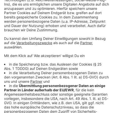
Kontaktformular
Sprachnachricht
© dpa-infocom, dpa:260123-930-585421/4
DAS KÖNNTE DICH AUCH INTERESSIEREN
Bayern