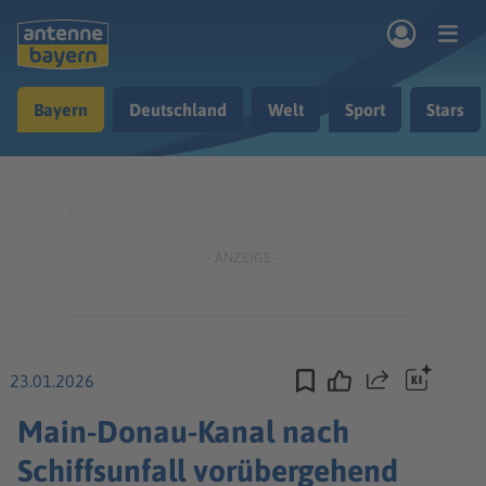
Zum Hauptinhalt springen
Bayern
Deutschland
Welt
Sport
Stars
rogramm
Musik & Radio
Podcasts
Nachrichten
Ratgeber
Kontakt
23.01.2026
Teilen
Main-Donau-Kanal nach
Schiffsunfall vorübergehend