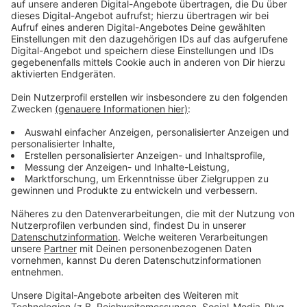
Immer auf dem Laufenden
bleiben!
Verpass' nichts mehr - mit unserem kostenlosen
ANTENNE BAYERN Newsletter. Ob Nachrichten,
Lifestyle oder unsere neuesten Aktionen - wir
informieren dich.
Zum Newsletter anmelden
Du möchtest uns etwas sagen?
Studio Hotline