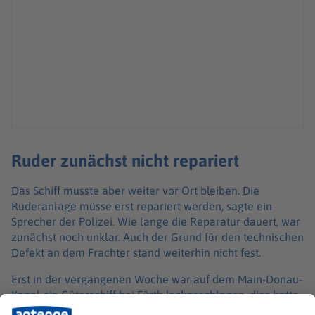
Ruder zunächst nicht repariert
Das Schiff musste aber weiter vor Ort bleiben. Die
Ruderanlage müsse erst repariert werden, sagte ein
Sprecher der Polizei. Wie lange die Reparatur dauert, war
zunächst noch unklar. Auch der Grund für den technischen
Defekt an dem Frachter stand weiterhin nicht fest.
Erst in der vergangenen Woche war auf dem Main-Donau-
Kanal ein Güterschiff bei Fürth leckgeschlagen, dies hatte
zu Verzögerungen im Verkehr auf der 1992 eröffneten