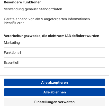
Archiv
ANTENNE BAYERN GROUP
Stiftung ANTENNE BAYERN
hilft
Teilnahmebedingungen
Grounding Page ANTENNE
BAYERN
Datenschutz­erklärung
Cookie- und Drittanbieter-
einstellungen
Persönliche Datenkontrolle
ANTENNE BAYERN Live
Bayerns beste Musik