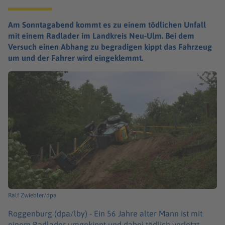
Am Sonntagabend kommt es zu einem tödlichen Unfall
mit einem Radlader im Landkreis Neu-Ulm. Bei dem
Versuch einen Abhang zu begradigen kippt das Fahrzeug
um und der Fahrer wird eingeklemmt.
Ralf Zwiebler/dpa
Roggenburg (dpa/lby) -
Ein 56 Jahre alter Mann ist mit
einem Radlader umgekippt und dabei tödlich verletzt