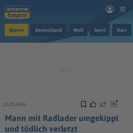
Zum Hauptinhalt springen
Bayern
Deutschland
Welt
Sport
Stars
rogramm
Musik & Radio
Podcasts
Nachrichten
Ratgeber
Kontakt
11.05.2026
Teilen
Mann mit Radlader umgekippt
und tödlich verletzt