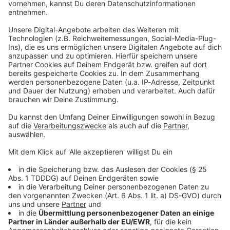
Du möchtest uns etwas sagen?
Studio Hotline
Kontaktformular
Sprachnachricht
© dpa-infocom, dpa:260511-930-62570/2
DAS KÖNNTE DICH AUCH INTERESSIEREN
Bayern