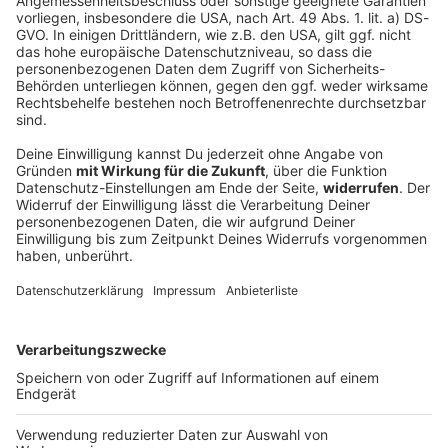
Müder FC Augsburg gewinnt Härtetest -
Kabadayi nach Kroatien
Der FC Augsburg rackert im Trainingslager. Mit
schweren Beinen gelingt Manuel Baums Mannschaft
sogar ein Comebacksieg gegen einen italienischen
Erstligisten.
DEINE GEMERKTEN ARTIKEL
Du hast dir noch keine Artikel gemerkt