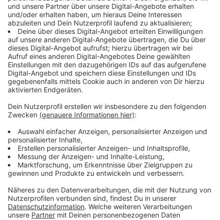
Immer auf dem Laufenden
bleiben!
Verpass' nichts mehr - mit unserem kostenlosen
ANTENNE BAYERN Newsletter. Ob Nachrichten,
Lifestyle oder unsere neuesten Aktionen - wir
informieren dich.
Zum Newsletter anmelden