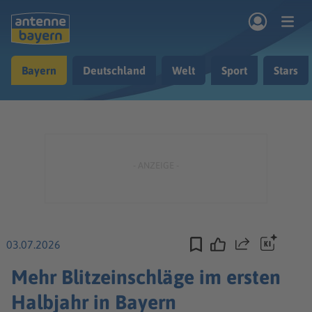
Zum Hauptinhalt springen
Bayern
Deutschland
Welt
Sport
Stars
rogramm
Musik & Radio
Podcasts
Nachrichten
Ratgeber
Kontakt
03.07.2026
Teilen
Mehr Blitzeinschläge im ersten
Halbjahr in Bayern