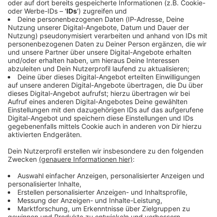
Immer auf dem Laufenden
bleiben!
Verpass' nichts mehr - mit unserem kostenlosen
ANTENNE BAYERN Newsletter. Ob Nachrichten,
Lifestyle oder unsere neuesten Aktionen - wir
informieren dich.
Zum Newsletter anmelden