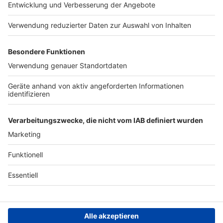
Presse
Verkehrs-Hotline
Werben
Archiv
ANTENNE BAYERN GROUP
Stiftung ANTENNE BAYERN
hilft
Teilnahmebedingungen
Grounding Page ANTENNE
BAYERN
Datenschutz­erklärung
Cookie- und Drittanbieter-
einstellungen