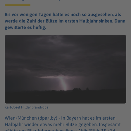
Bis vor wenigen Tagen hatte es noch so ausgesehen, als
werde die Zahl der Blitze im ersten Halbjahr sinken. Dann
gewitterte es heftig.
Karl-Josef Hildenbrand/dpa
Wien/München (dpa/lby) -
In Bayern hat es im ersten
Halbjahr wieder etwas mehr Blitze gegeben. Insgesamt
zählte der Blitz-Informationsdienst Aldis/Blids 15.414