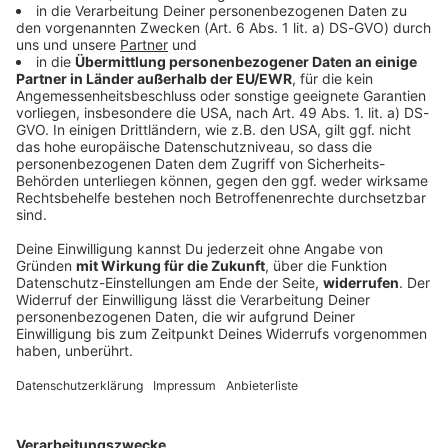
DAS KÖNNTE DICH AUCH INTERESSIEREN
Bayern
Fünfte Jahreszeit in Straubing:
Gäubodenvolksfest gestartet
Bis zum 17. August befindet sich Straubing im
kollektiven Volksfestrausch. Um die 1,3 Millionen
Besucher werden erwartet.