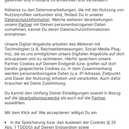
Du möchtest uns etwas sagen?
Studio Hotline
Kontaktformular
Sprachnachricht
© dpa-infocom, dpa:260703-930-325699/1