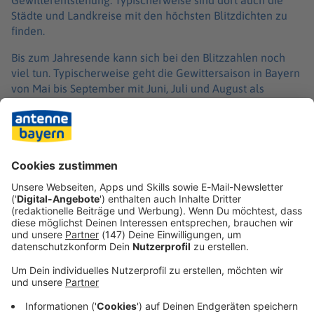
Gewitterentstehung. Typischerweise sind dort auch die
Städte und Landkreise mit den höchsten Blitzdichten zu
finden.
Bis zum Jahresende kann sich bei den Blitzzahlen noch
viel tun. Typischerweise geht die Gewittersaison in Bayern
von Mai bis September mit Juni, Juli und August als
blitzreichste Monate des Jahres. Auch dieses Jahr ging es
im Juli direkt weiter: Am ersten Tag des Monats wurden
bereits wieder mehr als 1.000 Blitze gezählt.
Blitzzahlen können sich je nach Methode unterscheiden.
Aldis/Blids zählt nur Wolke-Erde-Blitze und dabei
sogenannte Flashes – wenn der Blitz flackert, wird dies
dabei nur als ein Blitz gezählt.