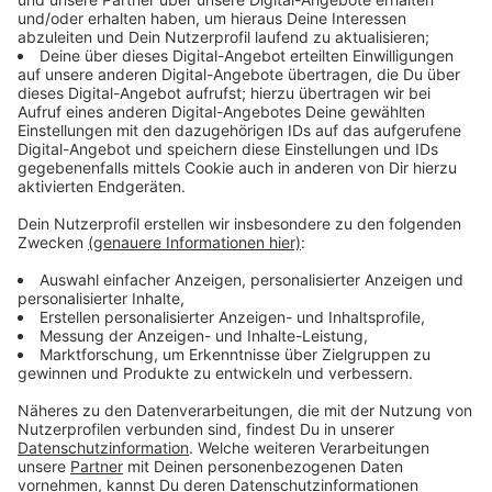
Immer auf dem Laufenden
bleiben!
Verpass' nichts mehr - mit unserem kostenlosen
ANTENNE BAYERN Newsletter. Ob Nachrichten,
Lifestyle oder unsere neuesten Aktionen - wir
informieren dich.
Zum Newsletter anmelden