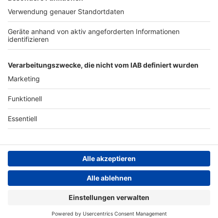
ANTENNE BAYERN GROUP
Stiftung ANTENNE BAYERN
hilft
Teilnahmebedingungen
Grounding Page ANTENNE
BAYERN
Datenschutz­erklärung
Cookie- und Drittanbieter-
einstellungen
Persönliche Datenkontrolle
ANTENNE BAYERN Live
Leony – Don't Worry