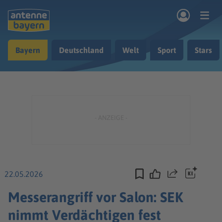
Zum Hauptinhalt springen
Bayern
Deutschland
Welt
Sport
Stars
rogramm
Musik & Radio
Podcasts
Nachrichten
Ratgeber
Kontakt
22.05.2026
Teilen
Messerangriff vor Salon: SEK
nimmt Verdächtigen fest