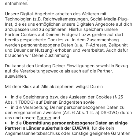
Du möchtest uns etwas sagen?
Studio Hotline
Kontaktformular
Sprachnachricht
© dpa-infocom, dpa:260522-930-117457/1
DAS KÖNNTE DICH AUCH INTERESSIEREN
Bayern