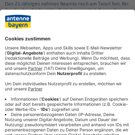
Den 21-Jährigen nahmen Beamte noch am Tatort fest. Bei
ihm fanden die Ermittler Betäubungsmittel. Gegen ihn
wird wegen Körperverletzung und Drogenbesitzes
ermittelt. Die Polizei lokalisierte den Mann am
Donnerstag. Ein Ermittlungsrichter erließ am Freitag
Haftbefehl wegen versuchten Totschlags. Der 24-Jährige
kam in eine Justizvollzugsanstalt.