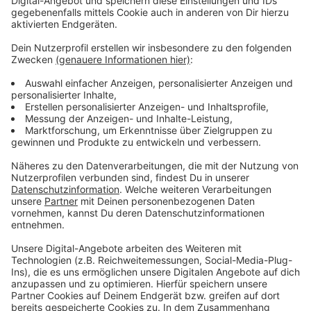
bleiben!
Verpass' nichts mehr - mit unserem kostenlosen
ANTENNE BAYERN Newsletter. Ob Nachrichten,
Lifestyle oder unsere neuesten Aktionen - wir
informieren dich.
Zum Newsletter anmelden
Du möchtest uns etwas sagen?
Studio Hotline
Kontaktformular