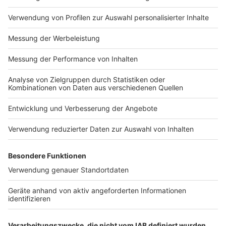
Impressum
Newsletter
Nutzungsbedingungen
Kontakt
Jobs
Studio-Hotline
Presse
Verkehrs-Hotline
Werben
Archiv
ANTENNE BAYERN GROUP
Stiftung ANTENNE BAYERN
hilft