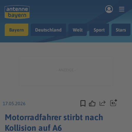
Zum Hauptinhalt springen
Bayern
Deutschland
Welt
Sport
Stars
rogramm
Musik & Radio
Podcasts
Nachrichten
Ratgeber
Kontakt
17.05.2026
Teilen
Motorradfahrer stirbt nach
Kollision auf A6