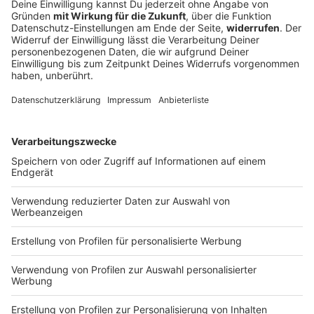
100 Tage Krause: Was Münchens OB bislang
bewegt hat
Seit dem 1. Mai ist Dominik Krause Münchner
Oberbürgermeister – als zweitjüngster Amtsinhaber
und als erster Grüner überhaupt. Zeit für eine erste
Bilanz.
DEINE GEMERKTEN ARTIKEL
Du hast dir noch keine Artikel gemerkt
Markiere sie hierfür mit einem