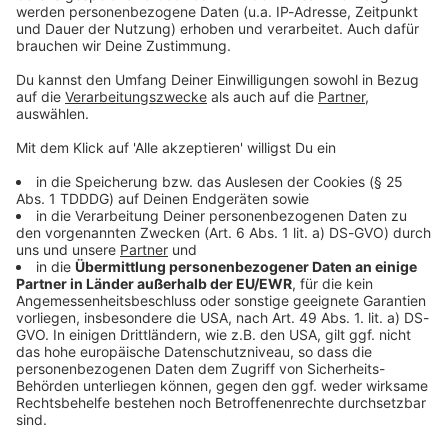
Sprachnachricht
© dpa-infocom, dpa:260517-930-92615/1
DAS KÖNNTE DICH AUCH INTERESSIEREN
Bayern