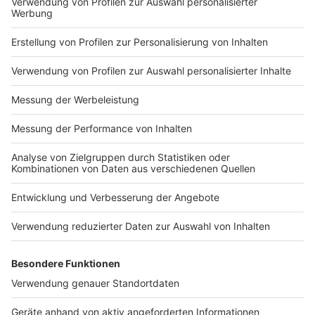
Impressum
Newsletter
Nutzungsbedingungen
Kontakt
Jobs
Studio-Hotline
Presse
Verkehrs-Hotline
Werben
Archiv
ANTENNE BAYERN GROUP