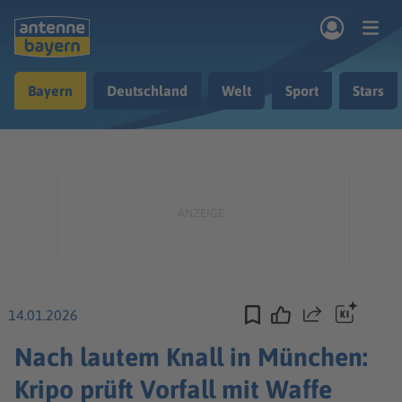
Zum Hauptinhalt springen
Bayern
Deutschland
Welt
Sport
Stars
rogramm
Musik & Radio
Podcasts
Nachrichten
Ratgeber
Kontakt
14.01.2026
Teilen
Nach lautem Knall in München:
Kripo prüft Vorfall mit Waffe