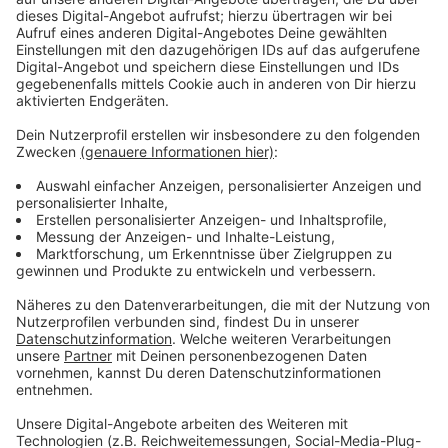
Immer auf dem Laufenden
bleiben!
Verpass' nichts mehr - mit unserem kostenlosen
ANTENNE BAYERN Newsletter. Ob Nachrichten,
Lifestyle oder unsere neuesten Aktionen - wir
informieren dich.
Zum Newsletter anmelden
Du möchtest uns etwas sagen?
Studio Hotline