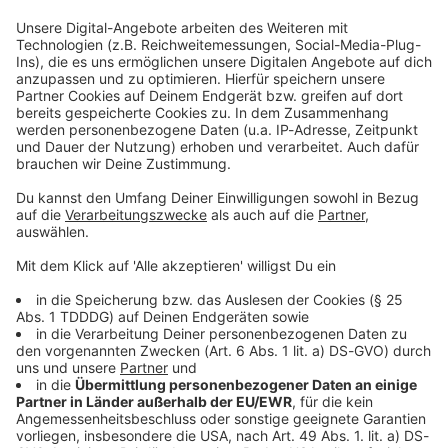
Studio Hotline
Kontaktformular
Sprachnachricht
© dpa-infocom, dpa:260708-930-355592/1
DAS KÖNNTE DICH AUCH INTERESSIEREN
Bayern