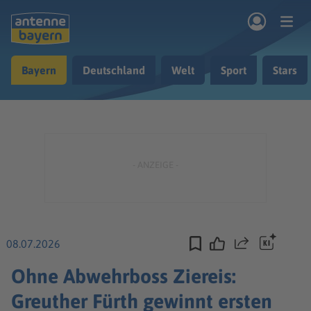
Zum Hauptinhalt springen
Bayern
Deutschland
Welt
Sport
Stars
rogramm
Musik & Radio
Podcasts
Nachrichten
Ratgeber
Kontakt
08.07.2026
Teilen
Ohne Abwehrboss Ziereis:
Greuther Fürth gewinnt ersten