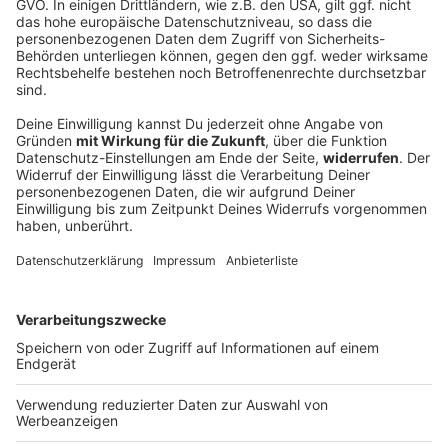
Bayern zahlt rund 360 Millionen Euro an
Microsoft
Bayerns Verwaltung arbeitet meist mit Software des
US-Giganten Microsoft. Das wirft nicht nur Fragen zur
digitalen Souveränität auf. Neue Zahlen zeigen auch,
wie viel Geld der Freistaat dafür ausgibt.
DEINE GEMERKTEN ARTIKEL
Du hast dir noch keine Artikel gemerkt
Markiere sie hierfür mit einem