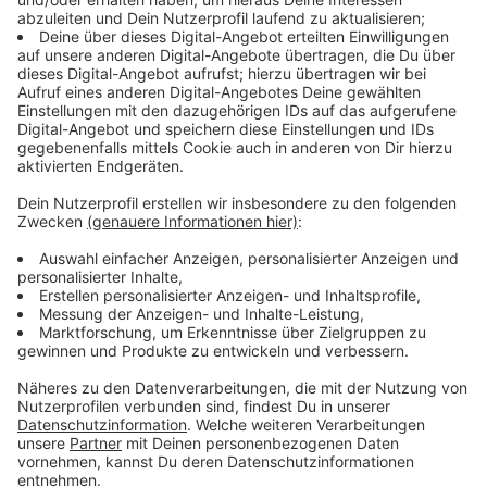
Immer auf dem Laufenden
bleiben!
Verpass' nichts mehr - mit unserem kostenlosen
ANTENNE BAYERN Newsletter. Ob Nachrichten,
Lifestyle oder unsere neuesten Aktionen - wir
informieren dich.
Zum Newsletter anmelden
Du möchtest uns etwas sagen?