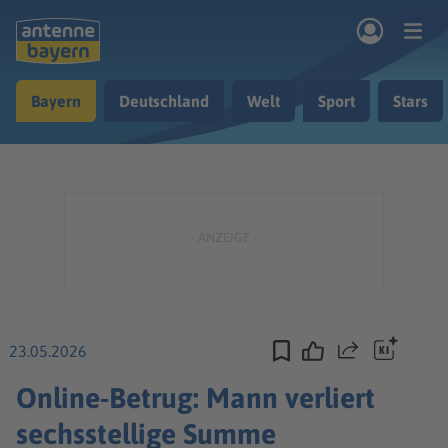
Zum Hauptinhalt springen
Bayern
Deutschland
Welt
Sport
Stars
rogramm
Musik & Radio
Podcasts
Nachrichten
Ratgeber
Kontakt
23.05.2026
Teilen
Online-Betrug: Mann verliert
sechsstellige Summe