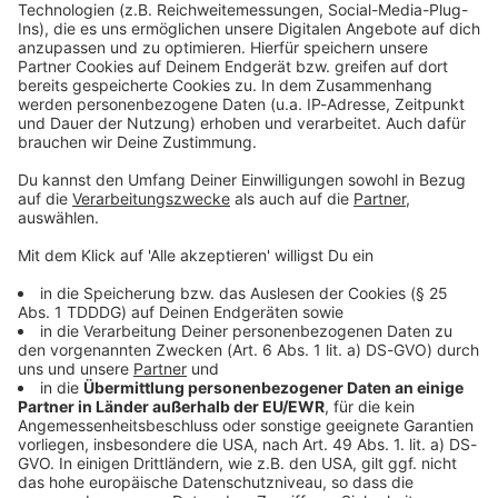
Kontaktformular
Sprachnachricht
© dpa-infocom, dpa:260523-930-120370/1
DAS KÖNNTE DICH AUCH INTERESSIEREN
Bayern