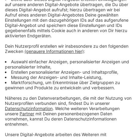
Immer auf dem Laufenden
bleiben!
Verpass' nichts mehr - mit unserem kostenlosen
ANTENNE BAYERN Newsletter. Ob Nachrichten,
Lifestyle oder unsere neuesten Aktionen - wir
informieren dich.
Zum Newsletter anmelden
Du möchtest uns etwas sagen?
Studio Hotline