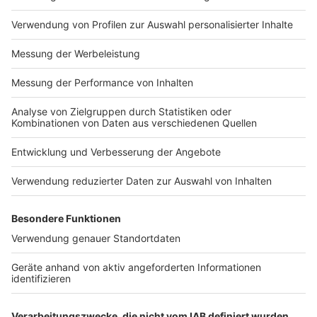
Impressum
Newsletter
Nutzungsbedingungen
Kontakt
Jobs
Studio-Hotline
Presse
Verkehrs-Hotline
Werben
Archiv
ANTENNE BAYERN GROUP
Stiftung ANTENNE BAYERN
hilft