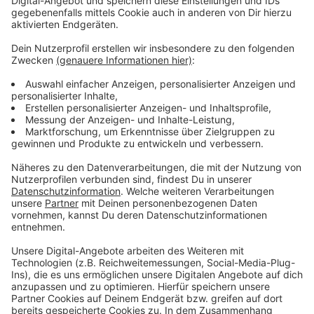
bleiben!
Verpass' nichts mehr - mit unserem kostenlosen
ANTENNE BAYERN Newsletter. Ob Nachrichten,
Lifestyle oder unsere neuesten Aktionen - wir
informieren dich.
Zum Newsletter anmelden
Du möchtest uns etwas sagen?
Studio Hotline
Kontaktformular