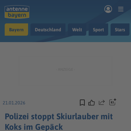
Zum Hauptinhalt springen
Bayern
Deutschland
Welt
Sport
Stars
rogramm
Musik & Radio
Podcasts
Nachrichten
Ratgeber
Kontakt
21.01.2026
Teilen
Polizei stoppt Skiurlauber mit
Koks im Gepäck