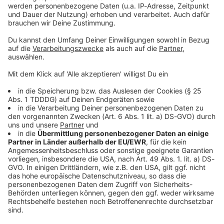
Sprachnachricht
© dpa-infocom, dpa:260121-930-575613/1
DAS KÖNNTE DICH AUCH INTERESSIEREN
Bayern