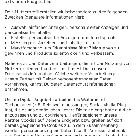
bleiben!
Verpass' nichts mehr - mit unserem kostenlosen
ANTENNE BAYERN Newsletter. Ob Nachrichten,
Lifestyle oder unsere neuesten Aktionen - wir
informieren dich.
Zum Newsletter anmelden
Du möchtest uns etwas sagen?
Studio Hotline
Kontaktformular