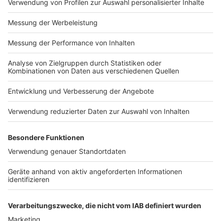
Impressum
Newsletter
Nutzungsbedingungen
Kontakt
Jobs
Studio-Hotline
Presse
Verkehrs-Hotline
Werben
Archiv
ANTENNE BAYERN GROUP
Stiftung ANTENNE BAYERN
hilft
Teilnahmebedingungen