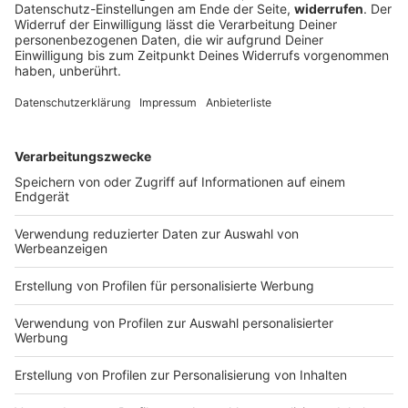
Autofahrer rast der Polizei davon - bis an
einen Baum
Mit deutlich überhöhter Geschwindigkeit und
riskanten Überholmanövern flüchtet ein 24-Jähriger
vor der Polizei. Die Verfolgungsfahrt endet an einem
Baum. Die Ermittler bitten Zeugen um Hinweise.
DEINE GEMERKTEN ARTIKEL
Du hast dir noch keine Artikel gemerkt
Markiere sie hierfür mit einem