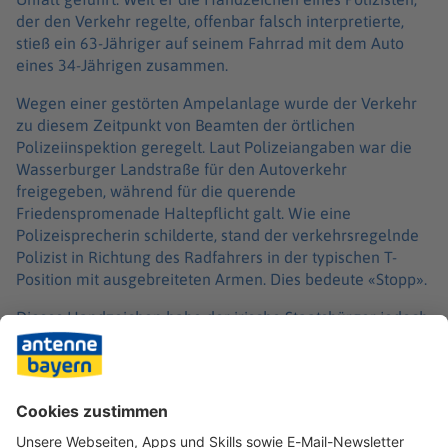
der den Verkehr regelte, offenbar falsch interpretierte,
stieß ein 63-Jähriger auf seinem Fahrrad mit dem Auto
eines 34-Jährigen zusammen.
Wegen einer gestörten Ampelanlage wurde der Verkehr
zu diesem Zeitpunkt von Beamten der örtlichen
Polizeiinspektion geregelt. Laut Polizeiangaben war die
Wasserburger Landstraße für den Autoverkehr
freigegeben, während für die querende
Friedenspromenade Haltepflicht galt. Wie eine
Polizeisprecherin schilderte, stand der verkehrsregelnde
Polizist in Richtung des Radfahrers in der typischen T-
Position mit ausgebreiteten Armen. Dies bedeute «Stopp».
Dieses Handzeichen habe der irische Staatsbürger jedoch
missverstanden und die Straße mit seinem Rad überquert.
Daraufhin habe der herannahende 34-Jährige eine
Kollision im Kreuzungsbereich nicht mehr verhindern
können. Bei dem Zusammenstoß zog sich der Radfahrer
schwere Verletzungen zu, weshalb ihn der Rettungsdienst