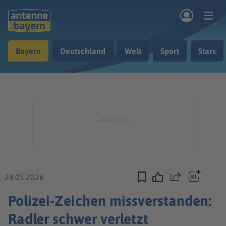
Zum Hauptinhalt springen
Bayern
Deutschland
Welt
Sport
Stars
rogramm
Musik & Radio
Podcasts
Nachrichten
Ratgeber
Kontakt
29.05.2026
Teilen
Polizei-Zeichen missverstanden:
Radler schwer verletzt