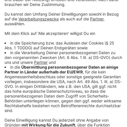
Sprachnachricht
© dpa-infocom, dpa:260529-930-146455/1
DAS KÖNNTE DICH AUCH INTERESSIEREN
Bayern