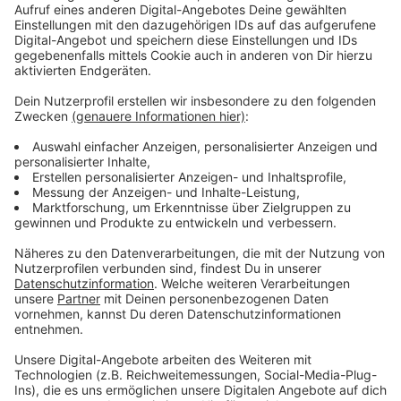
Immer auf dem Laufenden
bleiben!
Verpass' nichts mehr - mit unserem kostenlosen
ANTENNE BAYERN Newsletter. Ob Nachrichten,
Lifestyle oder unsere neuesten Aktionen - wir
informieren dich.
Zum Newsletter anmelden
Du möchtest uns etwas sagen?
Studio Hotline
Kontaktformular