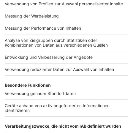
Impressum
Newsletter
Nutzungsbedingungen
Kontakt
Jobs
Studio-Hotline
Presse
Verkehrs-Hotline
Werben
Archiv
ANTENNE BAYERN GROUP
Stiftung ANTENNE BAYERN
hilft
Teilnahmebedingungen