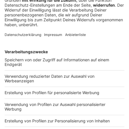
Lena Oberdorf trainiert wieder mit dem Bayern-Team
– aber ganz ans Limit geht sie noch nicht. Ein
Comeback rückt näher. Sie verrät, was die zweite
schwere Verletzung mit ihr gemacht hat.
DEINE GEMERKTEN ARTIKEL
Du hast dir noch keine Artikel gemerkt
Markiere sie hierfür mit einem