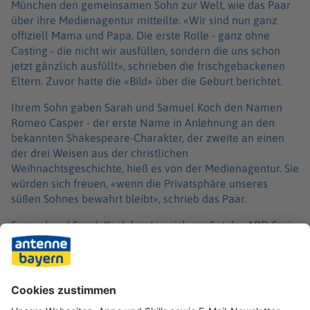
München den gemeinsamen Sohn zur Welt, wie das Paar
über ihre Medienagentur mitteilte. «Wir sind nun ganz
offiziell Mama und Papa. Die erste Rolle - ganz ohne
Casting - die nicht wir ausfüllen, sondern die uns schon
jetzt gänzlich ausfüllt», schrieben die frischgebackenen
Eltern. Zuvor hatte die «Bild» über die Geburt berichtet.
Ihrem Sohn gaben Sarah und Samuel Koch den Namen
Romeo Casper - der erste Name in Anlehnung an den
bekannten Shakespeare-Charakter, der zweite an einen
der drei Weisen aus der christlichen
Weihnachtsgeschichte, hieß es von der Medienagentur. Sie
würden sich freuen, «wenn die Privatsphäre unseres
süßen Sohnes bewahrt bleibt», schrieb das Paar.
Samuel und Sarah Koch lernten sich am Set der ARD-Serie
«Sturm der Liebe» kennen und sind seit 2016 verheiratet.
Die Schwangerschaft hatte das Paar bereits im November
öffentlich gemacht.