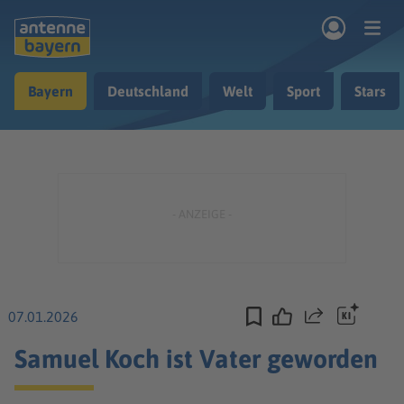
Zum Hauptinhalt springen
Bayern
Deutschland
Welt
Sport
Stars
rogramm
Musik & Radio
Podcasts
Nachrichten
Ratgeber
Kontakt
07.01.2026
Teilen
Samuel Koch ist Vater geworden