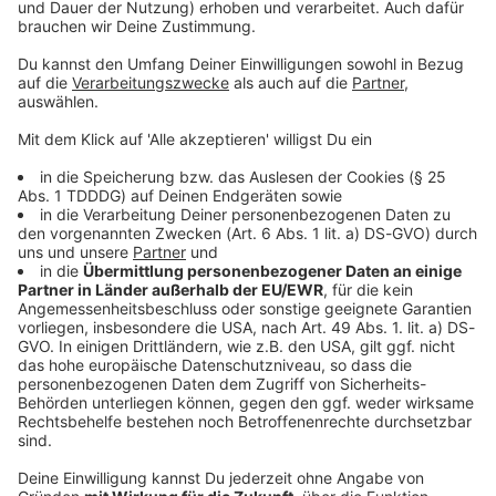
© dpa-infocom, dpa:260107-930-511294/1
DAS KÖNNTE DICH AUCH INTERESSIEREN
Bayern
Das sagt Bayern-Star Oberdorf zu ihren
Comeback-Aussichten